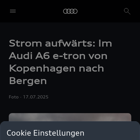
Strom aufwärts: Im
Audi A6
e-tron
von
Kopenhagen nach
Bergen
Foto
17.07.2025
Wir, die AUDI AG, Auto-Union-Straße 1, 85057 Ingolstadt, allein
oder in Zusammenarbeit mit unseren verbundenen Unternehmen
und Partnern ("Wir", "Unser"), nutzen auf unserer Website eigene
und Dienste Dritter, die Cookies und ähnliche Technologien
verwenden ("Dienste"), die uns helfen, unsere Website zu
verbessern, den Datenverkehr und die Nutzung zu analysieren.
Cookie Einstellungen