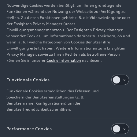
Notwendige Cookies werden benötigt, um Ihnen grundlegende
Funktionen während der Nutzung der Webseite zur Verfügung zu
stellen. Zu diesen Funktionen gehört z. B. die Videowiedergabe oder
der Ensighten Privacy Manager (unser
Ein Audi A6 Sportback
e-tron
in Gletscherweiß Metallic
Einwilligungsmanagementtool). Der Ensighten Privacy Manager
steht rechts von einem Hotel skandinavischer Bauweise,
verwendet Cookies, um Informationen darüber zu speichern, ob und
in der Ferne ist Oslo zu sehen.
wenn ja, für welche Kategorien von Cookies Benutzer ihre
Einwilligung erteilt haben. Weitere Informationen zum Ensighten
Bild-Nr: A251205 · Copyright: AUDI AG
Privacy Manager, sowie zu Ihren Rechten als betroffene Person
können Sie in unserer
Cookie Information
nachlesen.
Rechte: Verwendung für Pressezwecke honorarfrei
Download
Funktionale Cookies
Funktionale Cookies ermöglichen das Erfassen und
Speichern der Benutzereinstellungen (z. B.
Benutzername, Konfigurationen) um die
Benutzerfreundlichkeit zu erhöhen.
Impressum
Rechtliches
Datenschutz
Hinweisgebersystem
Performance Cookies
Cookie-Informationen
Cookie-Einstellungen