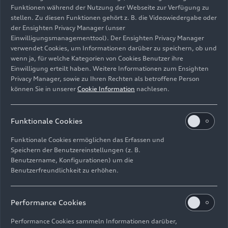
Funktionen während der Nutzung der Webseite zur Verfügung zu
stellen. Zu diesen Funktionen gehört z. B. die Videowiedergabe oder
der Ensighten Privacy Manager (unser
Einwilligungsmanagementtool). Der Ensighten Privacy Manager
Standaufnahme,
verwendet Cookies, um Informationen darüber zu speichern, ob und
Farbe: Magnetgrau
wenn ja, für welche Kategorien von Cookies Benutzer ihre
Einwilligung erteilt haben. Weitere Informationen zum Ensighten
Bild-Nr: A244703 · Copyright: AUDI AG
Privacy Manager, sowie zu Ihren Rechten als betroffene Person
können Sie in unserer
Cookie Information
nachlesen.
Rechte: Verwendung für Pressezwecke honorarfrei
Download
Funktionale Cookies
Funktionale Cookies ermöglichen das Erfassen und
Speichern der Benutzereinstellungen (z. B.
Benutzername, Konfigurationen) um die
Benutzerfreundlichkeit zu erhöhen.
Impressum
Rechtliches
Datenschutz
Hinweisgebersystem
Performance Cookies
Cookie-Informationen
Cookie-Einstellungen
Performance Cookies sammeln Informationen darüber,
Informationen zur Barrierefreiheit
Kontakt