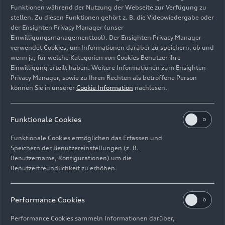
Funktionen während der Nutzung der Webseite zur Verfügung zu
stellen. Zu diesen Funktionen gehört z. B. die Videowiedergabe oder
der Ensighten Privacy Manager (unser
Einwilligungsmanagementtool). Der Ensighten Privacy Manager
Standaufnahme,
verwendet Cookies, um Informationen darüber zu speichern, ob und
Farbe: Plasmablau Metallic
wenn ja, für welche Kategorien von Cookies Benutzer ihre
Einwilligung erteilt haben. Weitere Informationen zum Ensighten
Bild-Nr: A244684 · Copyright: AUDI AG
Privacy Manager, sowie zu Ihren Rechten als betroffene Person
können Sie in unserer
Cookie Information
nachlesen.
Rechte: Verwendung für Pressezwecke honorarfrei
Download
Funktionale Cookies
Funktionale Cookies ermöglichen das Erfassen und
Speichern der Benutzereinstellungen (z. B.
Benutzername, Konfigurationen) um die
Benutzerfreundlichkeit zu erhöhen.
Impressum
Rechtliches
Datenschutz
Hinweisgebersystem
Performance Cookies
Cookie-Informationen
Cookie-Einstellungen
Performance Cookies sammeln Informationen darüber,
Informationen zur Barrierefreiheit
Kontakt