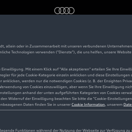
adt, allein oder in Zusammenarbeit mit unseren verbundenen Unternehmen 
#S-Modell
hnliche Technologien verwenden ("Dienste"), die uns helfen, unsere Websit
Einwilligung. Mit einem Klick auf "Alle akzeptieren" erteilen Sie Ihre Einw
eregler für jede Cookie-Kategorie einzeln anklicken und diese Einstellungen
gler anklicken, werden nur die notwendigen Cookies (z. B. der Ensighten Pr
ie Verwendung von Cookies einzuwilligen, aber wenn Sie Ihre Einwilligung ni
von Audi Baureihen. Sie verfügen über leistungsstärkere 
instellungen anhand der unten aufgeführten Kategorien von Cookies verwalt
Designmerkmale.
en Widerruf der Einwilligung beachten Sie bitte die "Cookie-Einstellungen
enbezogenen Daten finden Sie in unserer
Cookie Information
, unserem
Date
614 Inhalte zu diesem Thema
egende Funktionen während der Nutzung der Webseite zur Verfügung zu ste