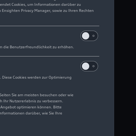
wendet Cookies, um Informationen darüber zu
m Ensighten Privacy Manager, sowie zu Ihren Rechten
großes Full-Size-SUV von Audi
 Spitze des Portfolios
m die Benutzerfreundlichkeit zu erhöhen.
29.07.2026
. Diese Cookies werden zur Optimierung
Seiten Sie am meisten besuchen oder wie
h Ihr Nutzererlebnis zu verbessern.
r Angebot optimieren können. Bitte
Informationen darüber, wie Sie Ihre