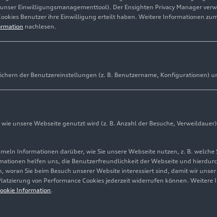
(unser Einwilligungsmanagementtool). Der Ensighten Privacy Manager ver
Cookies Benutzer ihre Einwilligung erteilt haben. Weitere Informationen zu
ormation
nachlesen.
Audi Q9: Erstes 
setzt sich an die
ichern der Benutzereinstellungen (z. B. Benutzername, Konfigurationen) u
Medieninformation
Modelle
ie unsere Webseite genutzt wird (z. B. Anzahl der Besuche, Verweildauer)
Mehr erfahren
ln Informationen darüber, wie Sie unsere Webseite nutzen, z. B. welche 
mationen helfen uns, die Benutzerfreundlichkeit der Webseite und hierdurc
, woran Sie beim Besuch unserer Website interessiert sind, damit wir unse
 Platzierung von Performance Cookies jederzeit widerrufen können. Weitere 
ookie Information
.