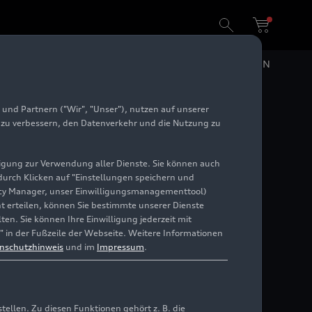
DE
EN
und Partnern ("Wir", "Unser"), nutzen auf unserer
e zu verbessern, den Datenverkehr und die Nutzung zu
illigung zur Verwendung aller Dienste. Sie können auch
 durch Klicken auf "Einstellungen speichern und
ivacy Manager, unser Einwilligungsmanagementtool)
cht erteilen, können Sie bestimmte unserer Dienste
Motoren, modifizierte Fahrwerke und spezifische
en. Sie können Ihre Einwilligung jederzeit mit
" in der Fußzeile der Webseite. Weitere Informationen
nschutzhinweis
und im
Impressum
.
llen. Zu diesen Funktionen gehört z. B. die