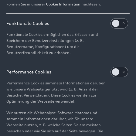
Vernetzung der Fahrzeugsysteme neben
können Sie in unserer
Cookie Information
nachlesen.
bekannten Automotive-Protokollen auch den
Gigabit-Ethernet-Standard ein.
Funktionale Cookies
Alle HCP sind so dimensioniert, dass sie für
Funktionale Cookies ermöglichen das Erfassen und
zukünftige Funktionserweiterungen gerüstet
Speichern der Benutzereinstellungen (z. B.
Benutzername, Konfigurationen) um die
sind. Damit bleibt auch bei Zusatzfunktionen und
Benutzerfreundlichkeit zu erhöhen.
Systemerweiterungen ein reibungsloses
Premium-Erlebnis gewährleistet. Unterstützt
werden die Hochleistungsrechner im Fahrzeug
Performance Cookies
zusätzlich durch eine nahtlose Anbindung der Car-
Performance Cookies sammeln Informationen darüber,
to-X-Funktionen sowie ein Server-Backend für
wie unsere Webseite genutzt wird (z. B. Anzahl der
besonders rechenintensive Aufgaben.
Besuche, Verweildauer). Diese Cookies werden zur
Optimierung der Webseite verwendet.
Sicher, updatefähig und
Wir nutzen die Webanalyse-Software Matomo und
bereit für erweiterte
sammeln Informationen darüber, wie Sie unsere
Webseite nutzen, z. B. welche Seiten Sie am meisten
Funktionen
besuchen oder wie Sie sich auf der Seite bewegen. Die