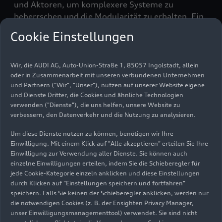
und Aktoren, um komplexere Systeme zu
beherrschen und die Modularität zu erhalten. Ein
weiteres Ziel ist eine hochperformante nahtlose
Cookie Einstellungen
Backend-Anbindung für Car-to-X-
Schwarmdatenanwendungen und rechenintensive
Offboard-Funktionen. Audi setzt die neue
Wir, die AUDI AG, Auto-Union-Straße 1, 85057 Ingolstadt, allein
Elektronikarchitektur sukzessive in allen
oder in Zusammenarbeit mit unseren verbundenen Unternehmen
und Partnern ("Wir", "Unser"), nutzen auf unserer Website eigene
zukünftigen Fahrzeugmodellen ein.
und Dienste Dritter, die Cookies und ähnliche Technologien
verwenden ("Dienste"), die uns helfen, unsere Website zu
Digitales Nervensystem
verbessern, den Datenverkehr und die Nutzung zu analysieren.
mit hoher
Um diese Dienste nutzen zu können, benötigen wir Ihre
Einwilligung. Mit einem Klick auf "Alle akzeptieren" erteilen Sie Ihre
Rechenperformance
Einwilligung zur Verwendung aller Dienste. Sie können auch
einzelne Einwilligungen erteilen, indem Sie die Schieberegler für
jede Cookie-Kategorie einzeln anklicken und diese Einstellungen
Fünf Hochleistungsrechner, die bei Audi „High-
durch Klicken auf "Einstellungen speichern und fortfahren"
Performance Computing Platform“, kurz „HCP“
speichern. Falls Sie keinen der Schieberegler anklicken, werden nur
heißen, bilden das zentrale Nervensystem der E
3
die notwendigen Cookies (z. B. der Ensighten Privacy Manager,
1.2. Sämtliche Fahrzeugfunktionen sind nach
unser Einwilligungsmanagementtool) verwendet. Sie sind nicht