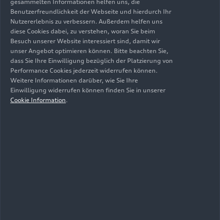
gesammelten Informationen helfen uns, die
Benutzerfreundlichkeit der Webseite und hierdurch Ihr
Die E
1.2 ist ausgelegt für drahtlose Updates
3
Nutzererlebnis zu verbessern. Außerdem helfen uns
(Over-the-Air-Updates, OTA) über das
diese Cookies dabei, zu verstehen, woran Sie beim
Mobilfunknetz und für die Erweiterung um neue
Besuch unserer Website interessiert sind, damit wir
unser Angebot optimieren können. Bitte beachten Sie,
Funktionen. Sie ist zudem weit skalierbar und
dass Sie Ihre Einwilligung bezüglich der Platzierung von
damit für einen marken- und
Performance Cookies jederzeit widerrufen können.
fahrzeugsegmentübergreifenden Einsatz
Weitere Informationen darüber, wie Sie Ihre
konzipiert. Sicherheit (Security-by-Design) und
Einwilligung widerrufen können finden Sie in unserer
Updatefähigkeit sind von Beginn an in der
Cookie Information
.
Architektur verankert. Die einheitliche E³ 1.2
Elektronikarchitektur reduziert die Komplexität
sowohl in der Entwicklung als auch in der
Produktion und sie schafft zusätzliche
Skaleneffekte. Die jeweiligen
Softwarekomponenten werden von CARIAD
entwickelt und von Audi modellspezifisch
appliziert.
Die Konfiguration eines Fahrzeugs ist mit der