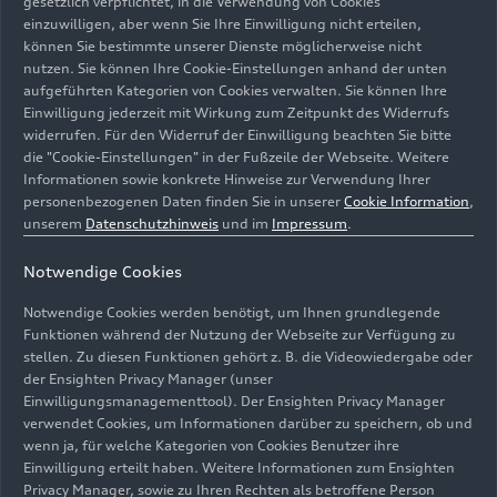
gesetzlich verpflichtet, in die Verwendung von Cookies
Domänen auf die verschiedenen Domänenrechner
einzuwilligen, aber wenn Sie Ihre Einwilligung nicht erteilen,
aufgeteilt.
können Sie bestimmte unserer Dienste möglicherweise nicht
nutzen. Sie können Ihre Cookie-Einstellungen anhand der unten
Für Antrieb und Fahrwerk, die Längs- und
aufgeführten Kategorien von Cookies verwalten. Sie können Ihre
Querdynamik ist der HCP1 zuständig, die
Einwilligung jederzeit mit Wirkung zum Zeitpunkt des Widerrufs
widerrufen. Für den Widerruf der Einwilligung beachten Sie bitte
Fahrerassistenzsysteme werden im HCP2
die "Cookie-Einstellungen" in der Fußzeile der Webseite. Weitere
gesteuert, sämtliche Infotainmentfunktionen
Informationen sowie konkrete Hinweise zur Verwendung Ihrer
werden im HCP3 organisiert und die
personenbezogenen Daten finden Sie in unserer
Cookie Information
,
Komfortfunktionen wie Lichtsteuerung,
unserem
Datenschutzhinweis
und im
Impressum
.
Klimatisierung oder Sitzverstellung laufen im
Notwendige Cookies
HCP4 zusammen. Der HCP5 schließlich kümmert
sich um die zentrale interne Vernetzung der
Notwendige Cookies werden benötigt, um Ihnen grundlegende
Domänenrechner und stellt die Verbindung
Funktionen während der Nutzung der Webseite zur Verfügung zu
zwischen Fahrzeug und digitaler Außenwelt her.
stellen. Zu diesen Funktionen gehört z. B. die Videowiedergabe oder
Die großen Datenmengen, die bei Software-
der Ensighten Privacy Manager (unser
Einwilligungsmanagementtool). Der Ensighten Privacy Manager
Updates oder für die Fahrerassistenzsysteme
verwendet Cookies, um Informationen darüber zu speichern, ob und
zwischen Sensoren, Aktoren und Rechnern im
wenn ja, für welche Kategorien von Cookies Benutzer ihre
Fahrzeug ausgetauscht werden, erfordern
Einwilligung erteilt haben. Weitere Informationen zum Ensighten
Breitbandverbindungen. Daher setzt Audi zur
Privacy Manager, sowie zu Ihren Rechten als betroffene Person