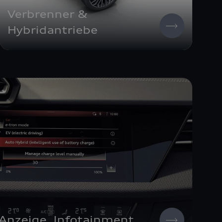
Verbrenner &
Hybridantriebe
Anzeige, Infotainment