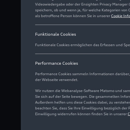
Videowiedergabe oder der Ensighten Privacy Manager 
speichern, ob und wenn ja, für welche Kategorien von 
als betroffene Person können Sie in unserer
Cookie Inf
Funktionale Cookies
Funktionale Cookies ermöglichen das Erfassen und Spe
Im Technik-Lexikon fin
geben wir Ihnen Hinte
Performance Cookies
sie für Kundinnen und
Performance Cookies sammeln Informationen darüber, w
der Webseite verwendet.
Wir nutzen die Webanalyse-Software Matomo und samme
Sie sich auf der Seite bewegen. Die gesammelten Infor
Außerdem helfen uns diese Cookies dabei, zu verstehen
beachten Sie, dass Sie Ihre Einwilligung bezüglich der
Einwilligung widerrufen können finden Sie in unserer
C
Hinweis:
Die hier besc