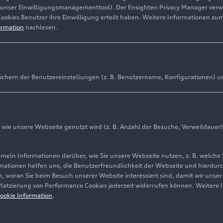
(unser Einwilligungsmanagementtool). Der Ensighten Privacy Manager ver
Cookies Benutzer ihre Einwilligung erteilt haben. Weitere Informationen zu
ormation
nachlesen.
ichern der Benutzereinstellungen (z. B. Benutzername, Konfigurationen) u
den Sie Details zu Audi Technologien kompakt an einer Ste
rgrundinformationen zu den einzelnen Systemen und erklä
 Kunden haben.
ie unsere Webseite genutzt wird (z. B. Anzahl der Besuche, Verweildauer)
ln Informationen darüber, wie Sie unsere Webseite nutzen, z. B. welche 
mationen helfen uns, die Benutzerfreundlichkeit der Webseite und hierdurc
, woran Sie beim Besuch unserer Website interessiert sind, damit wir unse
 Platzierung von Performance Cookies jederzeit widerrufen können. Weitere 
ookie Information
.
hriebenen Technologien spiegeln den Stand der Technik be