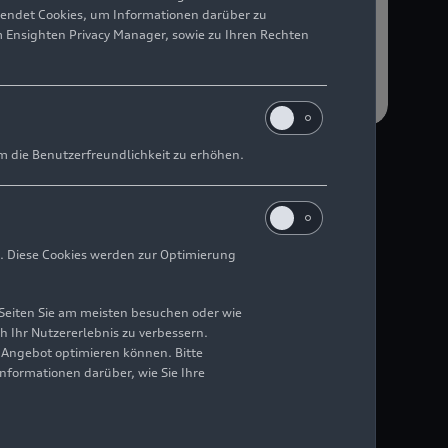
wendet Cookies, um Informationen darüber zu
m Ensighten Privacy Manager, sowie zu Ihren Rechten
m die Benutzerfreundlichkeit zu erhöhen.
lle gebündelt. Hier
ren, welche Vorteile
. Diese Cookies werden zur Optimierung
Seiten Sie am meisten besuchen oder wie
Medienkontakte
h Ihr Nutzererlebnis zu verbessern.
r Angebot optimieren können. Bitte
Informationen darüber, wie Sie Ihre
i Audi wider, wie er