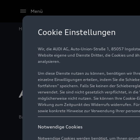
Menü
Home
Technik
Audi Technik-Lexikon
Cookie Einstellungen
Wir, die AUDI AG, Auto-Union-Straße 1, 85057 Ingolst
Website eigene und Dienste Dritter, die Cookies und ä
analysieren.
Um diese Dienste nutzen zu können, benötigen wir Ihre 
einzelne Einwilligungen erteilen, indem Sie die Schieb
fortfahren" speichern. Falls Sie keinen der Schiebere
Audi Technik-Lexi
verwendet. Sie sind nicht gesetzlich verpflichtet, in d
möglicherweise nicht nutzen. Sie können Ihre Cookie-E
Wirkung zum Zeitpunkt des Widerrufs widerrufen. Für d
sowie konkrete Hinweise zur Verwendung Ihrer person
BasisInfo
09.12.2025
Ingolstadt
Notwendige Cookies
Notwendige Cookies werden benötigt, um Ihnen grundl