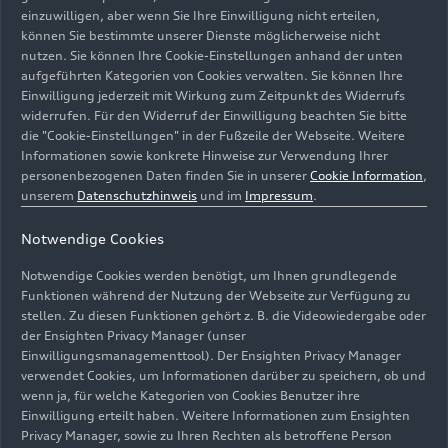
Grundabstimmung festlegen, erfolgt im
einzuwilligen, aber wenn Sie Ihre Einwilligung nicht erteilen,
Anschluss die Feinabstimmung jedes einzelnen
können Sie bestimmte unserer Dienste möglicherweise nicht
Gewerks, darunter beispielsweise die ESC-
nutzen. Sie können Ihre Cookie-Einstellungen anhand der unten
Regelung, die Dämpferabstimmung, das Torque
aufgeführten Kategorien von Cookies verwalten. Sie können Ihre
Einwilligung jederzeit mit Wirkung zum Zeitpunkt des Widerrufs
Vectoring“, erklärt Peter Knauer. „Erst wenn alle
widerrufen. Für den Widerruf der Einwilligung beachten Sie bitte
Systeme im optimalen Einklang sind, erreichen
die "Cookie-Einstellungen" in der Fußzeile der Webseite. Weitere
wir das Audi-typische Fahrerlebnis.“
Informationen sowie konkrete Hinweise zur Verwendung Ihrer
personenbezogenen Daten finden Sie in unserer
Cookie Information
,
Umfangreiche
unserem
Datenschutzhinweis
und im
Impressum
.
Abstimmungsarbeit: So
Notwendige Cookies
wird beurteilt
Notwendige Cookies werden benötigt, um Ihnen grundlegende
Funktionen während der Nutzung der Webseite zur Verfügung zu
stellen. Zu diesen Funktionen gehört z. B. die Videowiedergabe oder
Dafür fließen während der Simulationen am
der Ensighten Privacy Manager (unser
Computer und bei umfassenden
Einwilligungsmanagementtool). Der Ensighten Privacy Manager
Erprobungsfahrten subjektive wie objektive
verwendet Cookies, um Informationen darüber zu speichern, ob und
wenn ja, für welche Kategorien von Cookies Benutzer ihre
Beurteilungskriterien ein. Es gibt grundlegende
Einwilligung erteilt haben. Weitere Informationen zum Ensighten
Messwerte, die zu erfüllen sind, aber nicht alles
Privacy Manager, sowie zu Ihren Rechten als betroffene Person
ist mit bloßen Zahlen belegbar, sondern auch und