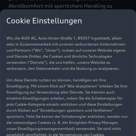
Abrollkomfort mit sportlichem Handling zu
vereinen“, sagt Peter Knauer, bei Audi für die
Cookie Einstellungen
Entwicklung und Validierung der
Fahrwerkeigenschaften zuständig. „Ob auf langen
Autobahnetappen oder kurvigen Straßen, auf
Wir, die AUDI AG, Auto-Union-Straße 1, 85057 Ingolstadt, allein
ebenen Strecken oder holpriger Fahrbahn, im
oder in Zusammenarbeit mit unseren verbundenen Unternehmen
Stop-and-Go-Verkehr oder beim Überholen: Der
und Partnern ("Wir", "Unser"), nutzen auf unserer Website eigene
A6 Avant sorgt in allen Situationen für ein
und Dienste Dritter, die Cookies und ähnliche Technologien
verwenden ("Dienste"), die uns helfen, unsere Website zu
erstklassiges Fahrgefühl“, so Knauer.
verbessern, den Datenverkehr und die Nutzung zu analysieren.
Dies resultiert aus der Synthese der folgenden
Um diese Dienste nutzen zu können, benötigen wir Ihre
Audi-typischen Fahreigenschaften: präzise,
Einwilligung. Mit einem Klick auf "Alle akzeptieren" erteilen Sie Ihre
Einwilligung zur Verwendung aller Dienste. Sie können auch
kontrolliert, mühelos, solide, vernetzt und
einzelne Einwilligungen erteilen, indem Sie die Schieberegler für
insgesamt ausbalanciert. Diese DNA ist in jedem
jede Cookie-Kategorie einzeln anklicken und diese Einstellungen
Audi erlebbar, wobei die Ausprägung
durch Klicken auf "Einstellungen speichern und fortfahren"
modellbezogen variiert – abhängig vom
speichern. Falls Sie keinen der Schieberegler anklicken, werden nur
Fahrzeugkonzept. „Nachdem wir in der
die notwendigen Cookies (z. B. der Ensighten Privacy Manager,
unser Einwilligungsmanagementtool) verwendet. Sie sind nicht
Konzeptphase eines Modells zunächst die
gesetzlich verpflichtet, in die Verwendung von Cookies