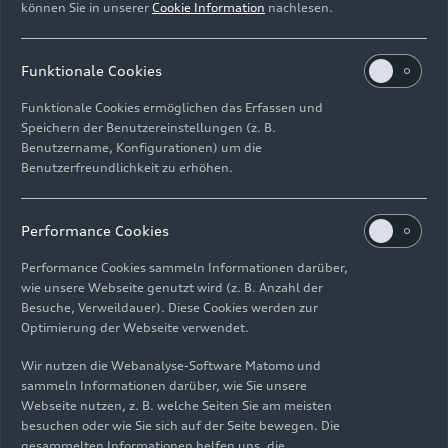
können Sie in unserer
Cookie Information
nachlesen.
vor allem durch die subjektive Einschätzung
erfahrener Audi Entwickler.
Funktionale Cookies
Die Rückmeldung der Lenkung, Lenkaufwand, die
Funktionale Cookies ermöglichen das Erfassen und
Spurtreue in bestimmten Fahrsituationen­ wie
Speichern der Benutzereinstellungen (z. B.
einer ABS-Bremsung aus verschiedenen
Benutzername, Konfigurationen) um die
Geschwindigkeiten und bei unterschiedlichen
Benutzerfreundlichkeit zu erhöhen.
Reibwerten – etwa Aquaplaning, Glätte und
hohem Grip – bilden beispielsweise die Kriterien
Performance Cookies
für die Beurteilung. Auch wird auf
Schlechtwegstrecken mit Querfugen und
Performance Cookies sammeln Informationen darüber,
Längsrillen getestet: Das Fahrzeug muss hier
wie unsere Webseite genutzt wird (z. B. Anzahl der
Besuche, Verweildauer). Diese Cookies werden zur
stabil bleiben, angenehm federn und dämpfen.
Optimierung der Webseite verwendet.
„Bei großen Bodenwellen achten wir darauf, dass
die Ein- und Ausfederbewegungen sehr
Wir nutzen die Webanalyse-Software Matomo und
harmonisch ablaufen“, erläutert
sammeln Informationen darüber, wie Sie unsere
Fahrwerkentwickler Knauer. „So scheint der neue
Webseite nutzen, z. B. welche Seiten Sie am meisten
besuchen oder wie Sie sich auf der Seite bewegen. Die
A6 über die Straße zu schweben, insbesondere
gesammelten Informationen helfen uns, die