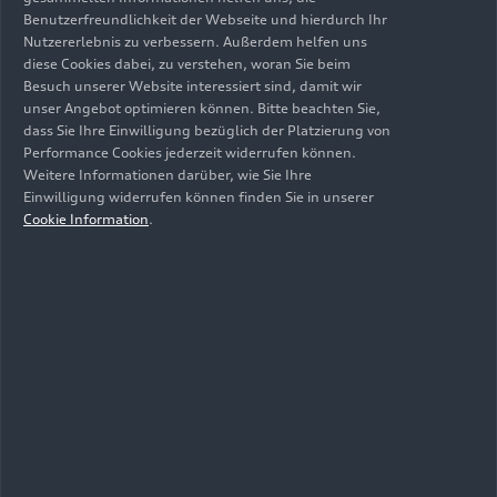
mit der komfortablen Luftfederung.“
Benutzerfreundlichkeit der Webseite und hierdurch Ihr
Nutzererlebnis zu verbessern. Außerdem helfen uns
Darüber hinaus helfen
diese Cookies dabei, zu verstehen, woran Sie beim
Hochgeschwindigkeitstests und Fahrten auf
Besuch unserer Website interessiert sind, damit wir
unser Angebot optimieren können. Bitte beachten Sie,
Handling-Kursen dabei, die Stabilität und
dass Sie Ihre Einwilligung bezüglich der Platzierung von
Präzision der Lenkung exakt auszutarieren. So
Performance Cookies jederzeit widerrufen können.
definiert Audi ein kontrolliertes Fahrverhalten
Weitere Informationen darüber, wie Sie Ihre
unter anderem durch ein exaktes und
Einwilligung widerrufen können finden Sie in unserer
vorhersehbares Einlenkverhalten in Kurven. In
Cookie Information
.
Lastwechsel-Situationen reagiert der A6 Avant
dabei konzeptbedingt beispielsweise
komfortabler und weniger agil wie bei einem
Modell, dessen Fokus auf reiner Sportlichkeit
liegt, wenngleich jedes Fahrzeug festgelegte
Zielvorgaben und Sollwerte erfüllen muss.
Darüber hinaus machen den A6 Avant seine gute
Handlichkeit bei niedrigen Geschwindigkeiten im
Stadtverkehr und ein stabiler Geradeauslauf bei
schneller Fahrt auf der Autobahn leicht