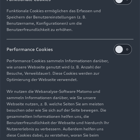
Funktionale Cookies ermöglichen das Erfassen und
Speichern der Benutzereinstellungen (z. B.
Benutzername, Konfigurationen) um die
Benutzerfreundlichkeit zu erhöhen.
Impressum
Rechtliches
Datenschutz
Hinweisgebersystem
Performance Cookies
Cookie-Informationen
Cookie-Einstellungen
Performance Cookies sammeln Informationen darüber,
Informationen zur Barrierefreiheit
Kontakt
wie unsere Webseite genutzt wird (z. B. Anzahl der
Besuche, Verweildauer). Diese Cookies werden zur
© 2026 AUDI AG. Alle Rechte vorbehalten.
Optimierung der Webseite verwendet.
DE
EN
Wir nutzen die Webanalyse-Software Matomo und
sammeln Informationen darüber, wie Sie unsere
Die Angaben zu Kraftstoffverbrauch, Stromverbrauch, CO₂-
Webseite nutzen, z. B. welche Seiten Sie am meisten
Emissionen und elektrischer Reichweite wurden nach dem
besuchen oder wie Sie sich auf der Seite bewegen. Die
gesetzlich vorgeschriebenen Messverfahren „Worldwide
gesammelten Informationen helfen uns, die
Harmonized Light Vehicles Test Procedure“ (WLTP) gemäß
Benutzerfreundlichkeit der Webseite und hierdurch Ihr
Verordnung (EG) 715/2007 ermittelt. Zusatzausstattungen und
Nutzererlebnis zu verbessern. Außerdem helfen uns
Zubehör (Anbauteile, Reifenformat usw.) können relevante
diese Cookies dabei, zu verstehen, woran Sie beim