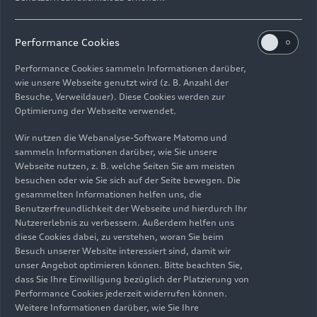
Performance Cookies
Performance Cookies sammeln Informationen darüber,
09.04.2025
Foto
09.04.2025
Foto
wie unsere Webseite genutzt wird (z. B. Anzahl der
Vernetzte
Audi A6 Avant
Besuche, Verweildauer). Diese Cookies werden zur
Optimierung der Webseite verwendet.
Entwicklung: So
wird der Audi A6
Wir nutzen die Webanalyse-Software Matomo und
Avant zum
sammeln Informationen darüber, wie Sie unsere
erstklassigen
Webseite nutzen, z. B. welche Seiten Sie am meisten
besuchen oder wie Sie sich auf der Seite bewegen. Die
Reisebegleiter
gesammelten Informationen helfen uns, die
Benutzerfreundlichkeit der Webseite und hierdurch Ihr
Nutzererlebnis zu verbessern. Außerdem helfen uns
diese Cookies dabei, zu verstehen, woran Sie beim
Besuch unserer Website interessiert sind, damit wir
unser Angebot optimieren können. Bitte beachten Sie,
dass Sie Ihre Einwilligung bezüglich der Platzierung von
Performance Cookies jederzeit widerrufen können.
Weitere Informationen darüber, wie Sie Ihre