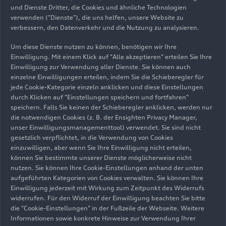
und Dienste Dritter, die Cookies und ähnliche Technologien
09.04.2025
Foto
09.04.2025
Foto
verwenden ("Dienste"), die uns helfen, unsere Website zu
Audi A6 Avant
Audi A6 Avant
verbessern, den Datenverkehr und die Nutzung zu analysieren.
Um diese Dienste nutzen zu können, benötigen wir Ihre
Einwilligung. Mit einem Klick auf "Alle akzeptieren" erteilen Sie Ihre
Einwilligung zur Verwendung aller Dienste. Sie können auch
einzelne Einwilligungen erteilen, indem Sie die Schieberegler für
jede Cookie-Kategorie einzeln anklicken und diese Einstellungen
durch Klicken auf "Einstellungen speichern und fortfahren"
speichern. Falls Sie keinen der Schieberegler anklicken, werden nur
die notwendigen Cookies (z. B. der Ensighten Privacy Manager,
unser Einwilligungsmanagementtool) verwendet. Sie sind nicht
gesetzlich verpflichtet, in die Verwendung von Cookies
einzuwilligen, aber wenn Sie Ihre Einwilligung nicht erteilen,
können Sie bestimmte unserer Dienste möglicherweise nicht
25.11.2025
Illustration
25.11.2025
Illustration
nutzen. Sie können Ihre Cookie-Einstellungen anhand der unten
Updates für fünf
Updates für fünf
aufgeführten Kategorien von Cookies verwalten. Sie können Ihre
Audi Baureihen:
Audi Baureihen:
Einwilligung jederzeit mit Wirkung zum Zeitpunkt des Widerrufs
noch mehr
noch mehr
widerrufen. Für den Widerruf der Einwilligung beachten Sie bitte
die "Cookie-Einstellungen" in der Fußzeile der Webseite. Weitere
Emotionen,
Emotionen,
Informationen sowie konkrete Hinweise zur Verwendung Ihrer
Komfort und
Komfort und