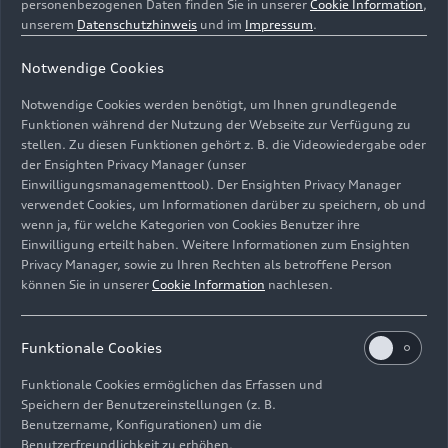
personenbezogenen Daten finden Sie in unserer
Cookie Information
,
Features
Features
unserem
Datenschutzhinweis
und im
Impressum
.
Notwendige Cookies
Notwendige Cookies werden benötigt, um Ihnen grundlegende
Funktionen während der Nutzung der Webseite zur Verfügung zu
stellen. Zu diesen Funktionen gehört z. B. die Videowiedergabe oder
der Ensighten Privacy Manager (unser
Einwilligungsmanagementtool). Der Ensighten Privacy Manager
verwendet Cookies, um Informationen darüber zu speichern, ob und
27.11.2025
Illustration
09.04.2025
Foto
wenn ja, für welche Kategorien von Cookies Benutzer ihre
Audi A6 –
Audi A6 Avant
Einwilligung erteilt haben. Weitere Informationen zum Ensighten
Antriebsstrang
Privacy Manager, sowie zu Ihren Rechten als betroffene Person
können Sie in unserer
Cookie Information
nachlesen.
mit 48-Volt-
MHEV-
Technologie
Funktionale Cookies
Funktionale Cookies ermöglichen das Erfassen und
Speichern der Benutzereinstellungen (z. B.
Benutzername, Konfigurationen) um die
Benutzerfreundlichkeit zu erhöhen.