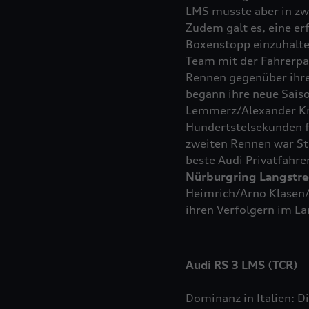
LMS musste aber in zw
Zudem galt es, eine e
Boxenstopp einzuhalten
Team mit der Fahrerpa
Rennen gegenüber ihre
begann ihre neue Sais
Lemmerz/Alexander Kro
Hundertstelsekunden f
zweiten Rennen war St
beste Audi Privatfahre
Nürburgring Langstre
Heimrich/Arno Klasen/
ihren Verfolgern im L
Audi
RS 3
LMS (TCR)
Dominanz in Italien:
Di