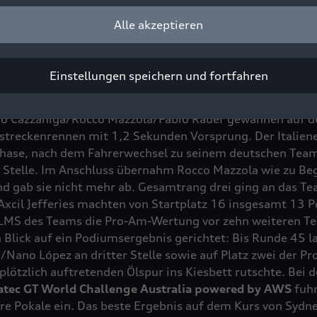
Alle akzeptieren
kt in Italien:
Zwei Kundenteams von Audi hatten beim S
Einstellungen speichern und fortfahren
GT Endurance
allen Grund zum Feiern. Das von der Pole-P
g überquerte nach drei Rennstunden die Ziellinie in Mis
rdo Cazzaniga/Rocco Mazzola/Fabio Rauer gewannen auf d
gstreckenrennen mit 1,2 Sekunden Vorsprung. Der Italien
phase, nach dem Fahrerwechsel zu seinem deutschen Tea
er Stelle. Im Anschluss übernahm Rocco Mazzola wie zu B
nd gab sie nicht mehr ab. Gesamtrang drei ging an das T
cil Jefferies machten von Startplatz 16 insgesamt 13 P
LMS des Teams die Pro-Am-Wertung vor zehn weiteren Te
en Blick auf ein Podiumsergebnis gerichtet: Bis Runde 45 
Nano López an dritter Stelle sowie auf Platz zwei der Pr
plötzlich auftretenden Ölspur ins Kiesbett rutschte. Bei 
atec GT World Challenge Australia powered by AWS
fuhr
re Pokale ein. Das beste Ergebnis auf dem Kurs von Sydn