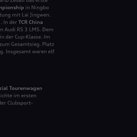
rlo Zesati das erste
mpionship
in Ningbo
tung mit Lai Jingwen.
. In der
TCR China
im Audi
RS 3
LMS. Dem
in der Cup-Klasse. Im
 zum Gesamtsieg. Platz
ng. Insgesamt waren elf
zial Tourenwagen
chte im ersten
er Clubsport-