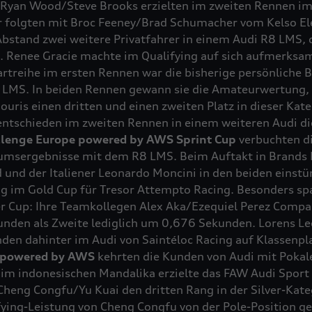
Ryan Wood/Steve Brooks erzielten im zweiten Rennen i
er folgten mit Broc Feeney/Brad Schumacher vom Kelso El
bstand zwei weitere Privatfahrer in einem Audi R8 LMS, 
n. Renee Gracie machte im Qualifying auf sich aufmerks
artreihe im ersten Rennen war die bisherige persönliche B
8 LMS. In beiden Rennen gewann sie die Amateurwertung,
ris einen dritten und einen zweiten Platz in dieser Kate
ntschieden im zweiten Rennen in einem weiteren Audi di
llenge Europe powered by AWS Sprint Cup
verbuchten d
iumsergebnisse mit dem R8 LMS. Beim Auftakt in Brands H
 und der Italiener Leonardo Moncini in den beiden einst
ng im Gold Cup für Tresor Attempto Racing. Besonders sp
er Cup: Ihre Teamkollegen Alex Aka/Ezequiel Perez Compa
unden als Zweite lediglich um 0,676 Sekunden. Lorens L
den dahinter im Audi von Saintéloc Racing auf Klassenpla
a powered by AWS
kehrten die Kunden von Audi mit Pokale
 im indonesischen Mandalika erzielte das FAW Audi Spor
heng Congfu/Yu Kuai den dritten Rang in der Silver-Kate
fying-Leistung von Cheng Congfu von der Pole-Position ges