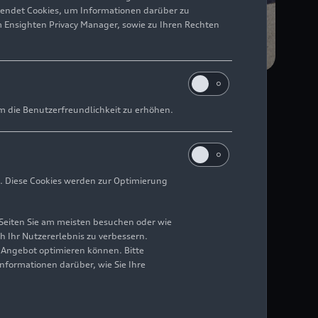
wendet Cookies, um Informationen darüber zu
m Ensighten Privacy Manager, sowie zu Ihren Rechten
m die Benutzerfreundlichkeit zu erhöhen.
. Diese Cookies werden zur Optimierung
Seiten Sie am meisten besuchen oder wie
h Ihr Nutzererlebnis zu verbessern.
GT-Sportwagen und
r Angebot optimieren können. Bitte
lassenwertungen. Die
Informationen darüber, wie Sie Ihre
r voll auf ihre