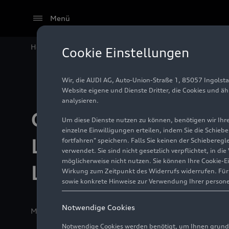
Menü
Home
Gesamtsieg für Audi R8 LMS im italienischen 
Cookie Einstellungen
Wir, die AUDI AG, Auto-Union-Straße 1, 85057 Ingolst
Website eigene und Dienste Dritter, die Cookies und ä
analysieren.
Gesamtsieg für A
Um diese Dienste nutzen zu können, benötigen wir Ihre 
einzelne Einwilligungen erteilen, indem Sie die Schieb
LMS im italienisc
fortfahren" speichern. Falls Sie keinen der Schiebere
verwendet. Sie sind nicht gesetzlich verpflichtet, in d
möglicherweise nicht nutzen. Sie können Ihre Cookie-E
Langstrecken-Spo
Wirkung zum Zeitpunkt des Widerrufs widerrufen. Für d
sowie konkrete Hinweise zur Verwendung Ihrer person
Notwendige Cookies
Medieninformation
13.05.2025
Neuburg a. d. Donau
Notwendige Cookies werden benötigt, um Ihnen grundl