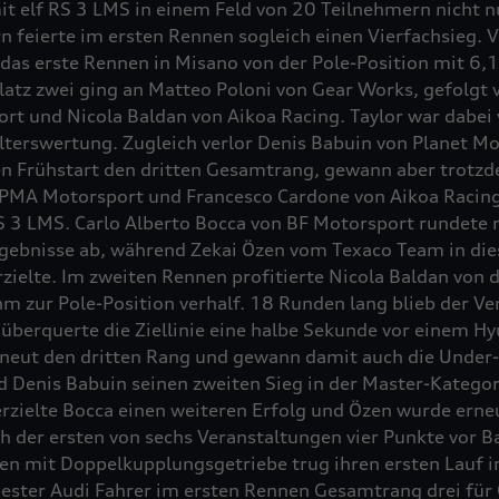
it elf
RS 3
LMS in einem Feld von 20 Teilnehmern nicht n
n feierte im ersten Rennen sogleich einen Vierfachsieg. 
 das erste Rennen in Misano von der Pole-Position mit 6
atz zwei ging an Matteo Poloni von Gear Works, gefolgt v
 und Nicola Baldan von Aikoa Racing. Taylor war dabei v
lterswertung. Zugleich verlor Denis Babuin von Planet M
en Frühstart den dritten Gesamtrang, gewann aber trotzd
 PMA Motorsport und Francesco Cardone von Aikoa Racing. 
S 3
LMS. Carlo Alberto Bocca von BF Motorsport rundete m
ebnisse ab, während Zekai Özen vom Texaco Team in diese
zielte. Im zweiten Rennen profitierte Nicola Baldan von
ihm zur Pole-Position verhalf. 18 Runden lang blieb der V
 überquerte die Ziellinie eine halbe Sekunde vor einem Hy
 erneut den dritten Rang und gewann damit auch die Unde
d Denis Babuin seinen zweiten Sieg in der Master-Kategori
erzielte Bocca einen weiteren Erfolg und Özen wurde erneut
ach der ersten von sechs Veranstaltungen vier Punkte vor 
n mit Doppelkupplungsgetriebe trug ihren ersten Lauf i
 bester Audi Fahrer im ersten Rennen Gesamtrang drei für