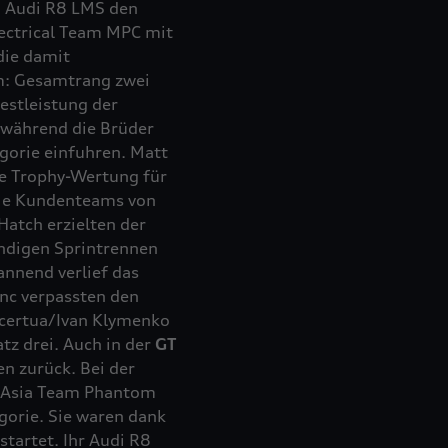
m Audi R8 LMS den
ectrical Team MPC mit
die damit
am: Gesamtrang zwei
estleistung der
 während die Brüder
gorie einfuhren. Matt
e Trophy-Wertung für
ie Kundenteams von
atch erzielten der
ündigen Sprintrennen
annend verlief das
nc verpassten den
ecertua/Ivan Klymenko
tz drei. Auch in der
GT
n zurück. Bei der
t Asia Team Phantom
gorie. Sie waren dank
tartet. Ihr Audi R8