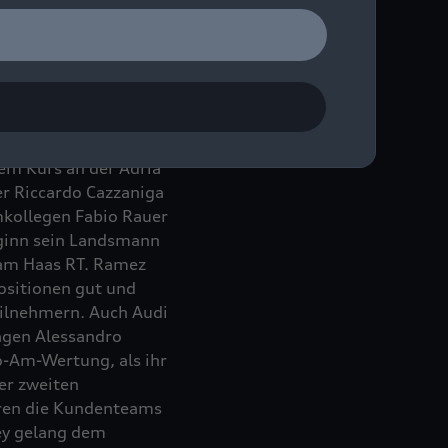
aisonstart zum
osition gestartete Team
ano mit dem Audi R8
em Kurs an der Adria
er Riccardo Cazzaniga
mkollegen Fabio Rauer
eginn sein Landsmann
eam Haas RT. Ramez
ositionen gut und
ilnehmern. Auch Audi
lagen Alessandro
o-Am-Wertung, als ihr
der zweiten
en die Kundenteams
ey gelang dem