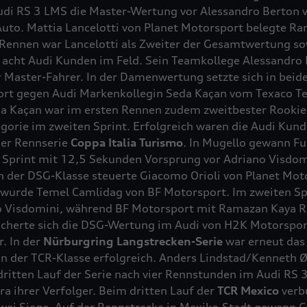
udi
RS 3
LMS die Master-Wertung vor Alessandro Berton 
uto. Mattia Lancelotti von Planet Motorsport belegte Ran
 Rennen war Lancelotti als Zweiter der Gesamtwertung s
 acht Audi Kunden im Feld. Sein Teamkollege Alessandro
 Master-Fahrer. In der Damenwertung setzte sich in beide
ort gegen Audi Markenkollegin Seda Kaçan vom Texaco Te
 Kaçan war im ersten Rennen zudem zweitbester Rookie
gorie im zweiten Sprint. Erfolgreich waren die Audi Ku
er Rennserie
Coppa Italia Turismo
. In Mugello gewann Ful
 Sprint mit 12,5 Sekunden Vorsprung vor Adriano Visdom
n der DSG-Klasse steuerte Giacomo Orioli von Planet Mot
r wurde Temel Camlidag von BF Motorsport. Im zweiten Sp
 Visdomini, während BF Motorsport mit Ramazan Kaya Ra
icherte sich die DSG-Wertung im Audi von H2K Motorsport
. In der
Nürburgring Langstrecken-Serie
war erneut das
 in der TCR-Klasse erfolgreich. Anders Lindstad/Kenneth
ritten Lauf der Serie nach vier Rennstunden im Audi
RS 
a ihrer Verfolger. Beim dritten Lauf der
TCR Mexico
verb