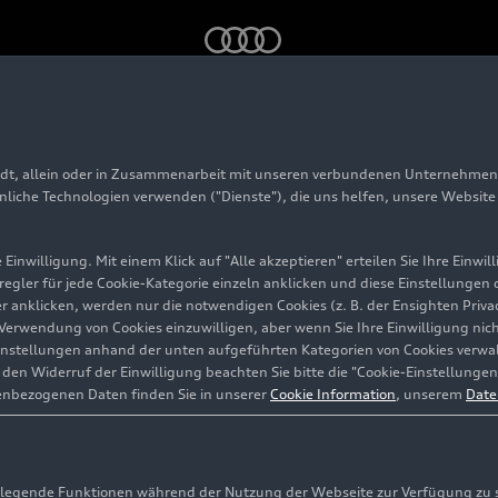
Langstrecken-Sport
adt, allein oder in Zusammenarbeit mit unseren verbundenen Unternehmen 
hnliche Technologien verwenden ("Dienste"), die uns helfen, unsere Websit
udi R8
Einwilligung. Mit einem Klick auf "Alle akzeptieren" erteilen Sie Ihre Einw
eregler für jede Cookie-Kategorie einzeln anklicken und diese Einstellungen
hen
gler anklicken, werden nur die notwendigen Cookies (z. B. der Ensighten Pr
ie Verwendung von Cookies einzuwilligen, aber wenn Sie Ihre Einwilligung ni
instellungen anhand der unten aufgeführten Kategorien von Cookies verwalt
rt
en Widerruf der Einwilligung beachten Sie bitte die "Cookie-Einstellungen
enbezogenen Daten finden Sie in unserer
Cookie Information
, unserem
Date
egende Funktionen während der Nutzung der Webseite zur Verfügung zu ste