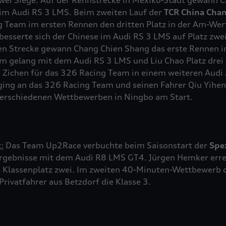
ei Siege. Auf der Rennstrecke in Mexiko-Stadt gewann Ca
 im Audi
RS 3
LMS. Beim zweiten Lauf der
TCR China Cha
g Team im ersten Rennen den dritten Platz in der Am-Wer
besserte sich der Chinese im Audi
RS 3
LMS auf Platz zwei
en Strecke gewann Chang Chien Shang das erste Rennen 
am gelang mit dem Audi
RS 3
LMS und Liu Chao Platz drei 
u Zichen für das 326 Racing Team in einem weiteren Audi
 ging an das 326 Racing Team und seinen Fahrer Qiu Yihe
erschiedenen Wettbewerben in Ningbo am Start.
:
Das Team Up2Race verbuchte beim Saisonstart der
Spe
gebnisse mit dem Audi R8 LMS GT4. Jürgen Hemker errei
Klassenplatz zwei. Im zweiten 40-Minuten-Wettbewerb d
rivatfahrer aus Betzdorf die Klasse 3.