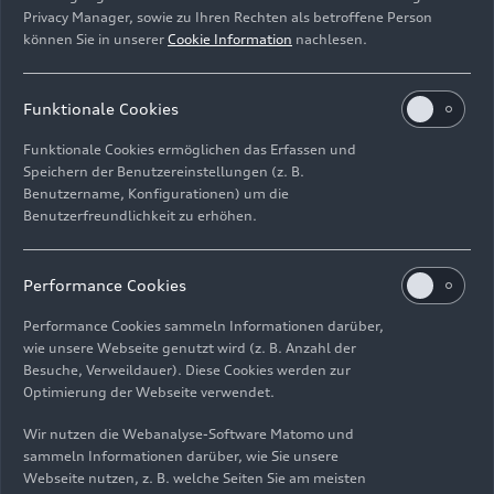
Situation berücksichtigt. Wir werden diesen
Privacy Manager, sowie zu Ihren Rechten als betroffene Person
Markt weiterhin genau beobachten und das Ziel
können Sie in unserer
Cookie Information
nachlesen.
verfolgen, ihn wieder an die Ergebnisse der
Vergangenheit heranzuführen."
Funktionale Cookies
In den ersten neun Monaten des Jahres 2023 hat
Funktionale Cookies ermöglichen das Erfassen und
die Ducati
Produktpalette weltweit neue
Speichern der Benutzereinstellungen (z. B.
Ducatisti erobert
. Das Modell, das von den
Benutzername, Konfigurationen) um die
Enthusiasten am meisten nachgefragt wurde, war
Benutzerfreundlichkeit zu erhöhen.
die
Multistrada V4
in all ihren Varianten.
Zwischen Januar und September 2023 wurden
Performance Cookies
weltweit 8.680 Einheiten ausgeliefert.
Performance Cookies sammeln Informationen darüber,
Alle Modelle, die auf dem V4-Motor basieren, sei
wie unsere Webseite genutzt wird (z. B. Anzahl der
Besuche, Verweildauer). Diese Cookies werden zur
es der Desmosedici Stradale oder der V4
Optimierung der Webseite verwendet.
Granturismo, hatten großen Erfolg. Zum Beispiel
stiegen die Auslieferungen der Panigale V4
im
Wir nutzen die Webanalyse-Software Matomo und
Vergleich zum Vorjahr
um 22%.
Das Superbike
sammeln Informationen darüber, wie Sie unsere
von Ducati, das vor kurzem in der Version
Webseite nutzen, z. B. welche Seiten Sie am meisten