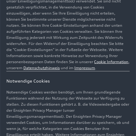
unser Einwilligungsmanagementtool) verwendet. Sie sind nicht
“Ducati war noch nie so stark und geschätzt in der
gesetzlich verpflichtet, in die Verwendung von Cookies
Welt: In den ersten neun Monaten des Jahres
einzuwilligen, aber wenn Sie Ihre Einwilligung nicht erteilen,
können Sie bestimmte unserer Dienste möglicherweise nicht
haben wir unsere Ergebnisse in den wichtigsten
nutzen. Sie können Ihre Cookie-Einstellungen anhand der unten
Märkten dank einer Palette von anspruchsvollen
aufgeführten Kategorien von Cookies verwalten. Sie können Ihre
und hochtechnologischen Produkten stabilisiert.
Einwilligung jederzeit mit Wirkung zum Zeitpunkt des Widerrufs
Hinzu kommt das Angebot an limitierten,
widerrufen. Für den Widerruf der Einwilligung beachten Sie bitte
prestigeträchtigen und einzigartigen Modellen
die "Cookie-Einstellungen" in der Fußzeile der Webseite. Weitere
Informationen sowie konkrete Hinweise zur Verwendung Ihrer
wie der Ducati Streetfighter V4 Lamborghini und
personenbezogenen Daten finden Sie in unserer
Cookie Information
,
der Panigale V4 2022 World Champion Replica,
unserem
Datenschutzhinweis
und im
Impressum
.
die bei unseren Enthusiasten einen unglaublichen
Erfolg hatten",
erklärt
Francesco Milicia, Ducati
Notwendige Cookies
VP Global Sales und After Sales
. "
Aufgrund einer
Notwendige Cookies werden benötigt, um Ihnen grundlegende
komplexen Marktsituation erleben wir derzeit
Funktionen während der Nutzung der Webseite zur Verfügung zu
einen Rückgang der Verkäufe in China - einem
stellen. Zu diesen Funktionen gehört z. B. die Videowiedergabe oder
Land, in dem Ducati sehr beliebt ist und in dem
der Ensighten Privacy Manager (unser
wir eine einzigartige Community von
Einwilligungsmanagementtool). Der Ensighten Privacy Manager
Enthusiasten haben. Wir haben bereits einen
verwendet Cookies, um Informationen darüber zu speichern, ob und
wenn ja, für welche Kategorien von Cookies Benutzer ihre
vollständigen Aktionsplan entwickelt, der die
Einwilligung erteilt haben. Weitere Informationen zum Ensighten