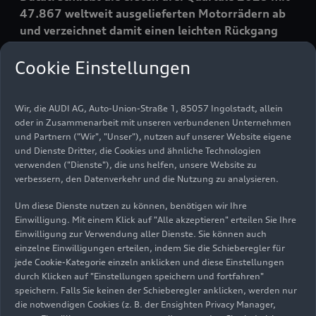
47.867 weltweit ausgelieferten Motorrädern ab
und verzeichnet damit einen leichten Rückgang
(-4%) im Vergleich zum gleichen Zeitraum 2022
Cookie Einstellungen
(49.858).
Die Auslieferungen des Motorradherstellers aus
Wir, die AUDI AG, Auto-Union-Straße 1, 85057 Ingolstadt, allein
oder in Zusammenarbeit mit unseren verbundenen Unternehmen
Bologna sind in den
wichtigsten Märkten
stabil
und Partnern ("Wir", "Unser"), nutzen auf unserer Website eigene
geblieben. Sie verzeichnen ein
Wachstum von 2%
und Dienste Dritter, die Cookies und ähnliche Technologien
in Italien
(8.474 Motorräder)
und 2% in den USA
verwenden ("Dienste"), die uns helfen, unsere Website zu
(6.704 Motorräder).
Deutschland
, der
verbessern, den Datenverkehr und die Nutzung zu analysieren.
drittgrößte Markt für das Unternehmen, ist mit
Um diese Dienste nutzen zu können, benötigen wir Ihre
+1%
(5.764 Motorräder)
ebenfalls gewachsen
.
Einwilligung. Mit einem Klick auf "Alle akzeptieren" erteilen Sie Ihre
Im gleichen Zeitraum verzeichnete
China
- der
Einwilligung zur Verwendung aller Dienste. Sie können auch
sechstgrößte Markt für das Unternehmen - einen
einzelne Einwilligungen erteilen, indem Sie die Schieberegler für
deutlichen Rückgang. Im Vergleich zum gleichen
jede Cookie-Kategorie einzeln anklicken und diese Einstellungen
durch Klicken auf "Einstellungen speichern und fortfahren"
Zeitraum im Vorjahr gab es 46 % weniger
speichern. Falls Sie keinen der Schieberegler anklicken, werden nur
Auslieferungen (2.201 Motorräder).
die notwendigen Cookies (z. B. der Ensighten Privacy Manager,