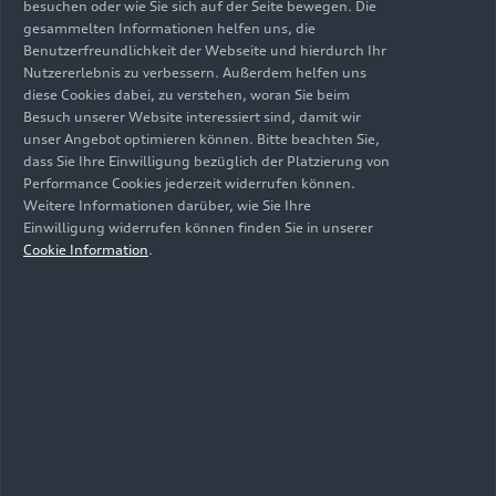
besuchen oder wie Sie sich auf der Seite bewegen. Die
Panigale V4 R
erneut als
bestes Serienmotorrad
gesammelten Informationen helfen uns, die
in der WorldSBK-Meisterschaft
bestätigt wurde
Benutzerfreundlichkeit der Webseite und hierdurch Ihr
und zum zweiten Mal in Folge den
Fahrer-,
Nutzererlebnis zu verbessern. Außerdem helfen uns
Hersteller- und Teamtitel
gewann, ist das Modell,
diese Cookies dabei, zu verstehen, woran Sie beim
das am stärksten vom konstanten Austausch des
Besuch unserer Website interessiert sind, damit wir
unser Angebot optimieren können. Bitte beachten Sie,
Know-hows von der Rennstrecke zu den
dass Sie Ihre Einwilligung bezüglich der Platzierung von
Serienmodellen profitiert. Mit dieser Modellreihe
Performance Cookies jederzeit widerrufen können.
stellt Ducati seinen Enthusiasten
Weitere Informationen darüber, wie Sie Ihre
hochtechnologische Motorräder mit einer
Einwilligung widerrufen können finden Sie in unserer
beeindruckenden Performance zur Verfügung.
Cookie Information
.
Auch die
Diavel V4
, die Ende 2022 vorgestellt
wurde, hat mit 2.417 weltweit ausgelieferten
Motorrädern die Zustimmung der Ducatisti
gefunden. Dieses Modell war kürzlich Protagonist
der "
Diavel V4 Design Night
"-Veranstaltungen,
die von Amsterdam über New York bis nach Paris,
Brüssel, London, Kyoto und Shanghai die
Aufmerksamkeit auf das Ducati Design lenkten,