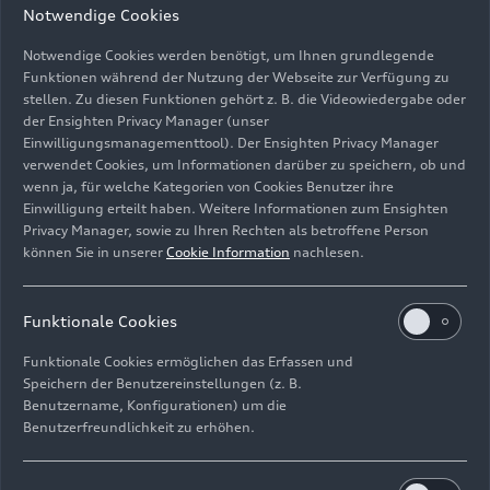
Notwendige Cookies
Notwendige Cookies werden benötigt, um Ihnen grundlegende
Funktionen während der Nutzung der Webseite zur Verfügung zu
stellen. Zu diesen Funktionen gehört z. B. die Videowiedergabe oder
der Ensighten Privacy Manager (unser
Einwilligungsmanagementtool). Der Ensighten Privacy Manager
verwendet Cookies, um Informationen darüber zu speichern, ob und
Ducati Multistrada V4 RSr
wenn ja, für welche Kategorien von Cookies Benutzer ihre
Einwilligung erteilt haben. Weitere Informationen zum Ensighten
Bild-Nr: A235870 · Copyright: AUDI AG
Privacy Manager, sowie zu Ihren Rechten als betroffene Person
können Sie in unserer
Cookie Information
nachlesen.
Rechte: Verwendung für Pressezwecke honorarfrei
Download
Funktionale Cookies
Funktionale Cookies ermöglichen das Erfassen und
Speichern der Benutzereinstellungen (z. B.
Benutzername, Konfigurationen) um die
Benutzerfreundlichkeit zu erhöhen.