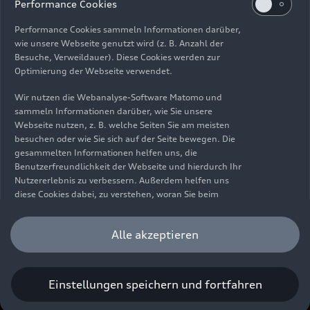
Impressum
Rechtliches
Datenschutz
Hinweisgebersystem
Performance Cookies
Cookie-Informationen
Cookie-Einstellungen
Performance Cookies sammeln Informationen darüber,
Informationen zur Barrierefreiheit
Kontakt
wie unsere Webseite genutzt wird (z. B. Anzahl der
Besuche, Verweildauer). Diese Cookies werden zur
© 2026 AUDI AG. Alle Rechte vorbehalten.
Optimierung der Webseite verwendet.
DE
EN
Wir nutzen die Webanalyse-Software Matomo und
sammeln Informationen darüber, wie Sie unsere
Die Angaben zu Kraftstoffverbrauch, Stromverbrauch, CO₂-
Webseite nutzen, z. B. welche Seiten Sie am meisten
Emissionen und elektrischer Reichweite wurden nach dem
besuchen oder wie Sie sich auf der Seite bewegen. Die
gesetzlich vorgeschriebenen Messverfahren „Worldwide
gesammelten Informationen helfen uns, die
Harmonized Light Vehicles Test Procedure“ (WLTP) gemäß
Benutzerfreundlichkeit der Webseite und hierdurch Ihr
Verordnung (EG) 715/2007 ermittelt. Zusatzausstattungen und
Nutzererlebnis zu verbessern. Außerdem helfen uns
Zubehör (Anbauteile, Reifenformat usw.) können relevante
diese Cookies dabei, zu verstehen, woran Sie beim
Fahrzeugparameter, wie z. B. Gewicht, Rollwiderstand und
Besuch unserer Website interessiert sind, damit wir
Aerodynamik verändern und neben Witterungs- und
unser Angebot optimieren können. Bitte beachten Sie,
Alle akzeptieren
Verkehrsbedingungen sowie dem individuellen Fahrverhalten den
dass Sie Ihre Einwilligung bezüglich der Platzierung von
Kraftstoffverbrauch, den Stromverbrauch, die CO₂-Emissionen,
Performance Cookies jederzeit widerrufen können.
die elektrische Reichweite und die Fahrleistungswerte eines
Weitere Informationen darüber, wie Sie Ihre
Fahrzeugs beeinflussen. Weitere Informationen zu WLTP finden
Einwilligung widerrufen können finden Sie in unserer
Einstellungen speichern und fortfahren
Sie unter
www.audi.de/wltp
.
Cookie Information
.