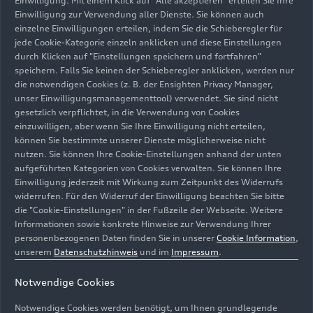
Einwilligung. Mit einem Klick auf "Alle akzeptieren" erteilen Sie Ihre
Ersatzteilangebot für Audi Young- und Oldtimer
Einwilligung zur Verwendung aller Dienste. Sie können auch
einzelne Einwilligungen erteilen, indem Sie die Schieberegler für
haben, für Auskünfte zur Verfügung. Der
jede Cookie-Kategorie einzeln anklicken und diese Einstellungen
neunfache Le-Mans-Sieger Tom Kristensen dreht
durch Klicken auf "Einstellungen speichern und fortfahren"
am 30. und 31. Januar in St. Moritz mit einem
speichern. Falls Sie keinen der Schieberegler anklicken, werden nur
Audi Sport
quattro
S1 E2 bei „The I.C.E.“ seine
die notwendigen Cookies (z. B. der Ensighten Privacy Manager,
Runden auf dem zugefrorenen Moritzsee und am
unser Einwilligungsmanagementtool) verwendet. Sie sind nicht
gesetzlich verpflichtet, in die Verwendung von Cookies
Samstag, 31. Januar, pilotiert der zweifache
einzuwilligen, aber wenn Sie Ihre Einwilligung nicht erteilen,
Deutsche Rallyemeister Harald Demuth beim
können Sie bestimmte unserer Dienste möglicherweise nicht
F.A.T. Ice Race in Zell am See einen Audi
quattro
nutzen. Sie können Ihre Cookie-Einstellungen anhand der unten
Rallye A2. Jahr für Jahr pilgern Motorsportfans
aufgeführten Kategorien von Cookies verwalten. Sie können Ihre
aus aller Welt zum Festival of Speed nach
Einwilligung jederzeit mit Wirkung zum Zeitpunkt des Widerrufs
widerrufen. Für den Widerruf der Einwilligung beachten Sie bitte
Goodwood – in diesem Jahr findet es vom 9. bis
die "Cookie-Einstellungen" in der Fußzeile der Webseite. Weitere
12. Juli statt und traditionell ist hier auch Audi
Informationen sowie konkrete Hinweise zur Verwendung Ihrer
Tradition wieder ganz nah bei den Fans. Ebenfalls
personenbezogenen Daten finden Sie in unserer
Cookie Information
,
sportlich zu geht es beim Eifel Rallye Festival (23.
unserem
Datenschutzhinweis
und im
Impressum
.
- 25. Juli) in der Vulkaneifel in Daun. Und auch für
die Heidelberg Historic (9. - 11. Juli) und die
Notwendige Cookies
Donau Classic (17./18. Juli) holt Audi Tradition
Notwendige Cookies werden benötigt, um Ihnen grundlegende