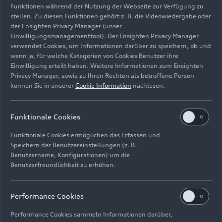
wieder Fahrzeuge aus dem Depot.
Funktionen während der Nutzung der Webseite zur Verfügung zu
stellen. Zu diesen Funktionen gehört z. B. die Videowiedergabe oder
Sonderausstellungen des Audi museum mobile
der Ensighten Privacy Manager (unser
Einwilligungsmanagementtool). Der Ensighten Privacy Manager
und Events, bei denen Audi Tradition Klassiker
verwendet Cookies, um Informationen darüber zu speichern, ob und
aus der Unternehmensgeschichte präsentiert,
wenn ja, für welche Kategorien von Cookies Benutzer ihre
finden sich regelmäßig aktualisiert und mit
Einwilligung erteilt haben. Weitere Informationen zum Ensighten
weiterführenden Informationen in der Audi
Privacy Manager, sowie zu Ihren Rechten als betroffene Person
Tradition App. Die kostenlose App kann man sich
können Sie in unserer
Cookie Information
nachlesen.
über die gängigen App-Stores für iOS- und
Android-Smartphones herunterladen.
Funktionale Cookies
Funktionale Cookies ermöglichen das Erfassen und
Speichern der Benutzereinstellungen (z. B.
Benutzername, Konfigurationen) um die
Benutzerfreundlichkeit zu erhöhen.
Performance Cookies
Performance Cookies sammeln Informationen darüber,