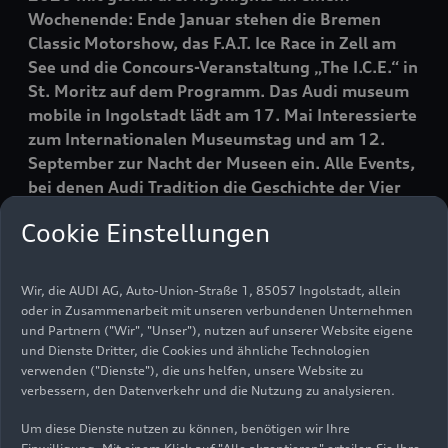
Wochenende: Ende Januar stehen die Bremen
Classic Motorshow, das F.A.T. Ice Race in Zell am
See und die Concours-Veranstaltung „The I.C.E.“ in
St. Moritz auf dem Programm. Das Audi museum
mobile in Ingolstadt lädt am 17. Mai Interessierte
zum Internationalen Museumstag und am 12.
September zur Nacht der Museen ein. Alle Events,
bei denen Audi Tradition die Geschichte der Vier
Ringe und ihrer Traditionsmarken präsentiert,
Cookie Einstellungen
gibt es regelmäßig aktualisiert und mit
ergänzenden Informationen in der Audi Tradition
App.
Wir, die AUDI AG, Auto-Union-Straße 1, 85057 Ingolstadt, allein
oder in Zusammenarbeit mit unseren verbundenen Unternehmen
und Partnern ("Wir", "Unser"), nutzen auf unserer Website eigene
Den Auftakt im Jahresprogramm macht die
und Dienste Dritter, die Cookies und ähnliche Technologien
Bremen Classic Motorshow (30. Januar - 1.
verwenden ("Dienste"), die uns helfen, unsere Website zu
verbessern, den Datenverkehr und die Nutzung zu analysieren.
Februar): Audi Tradition erinnert auf der Messe an
die Premiere des Audi A3 vor 30 Jahren und steht
Um diese Dienste nutzen zu können, benötigen wir Ihre
Besucherinnen und Besuchern, die Interesse am