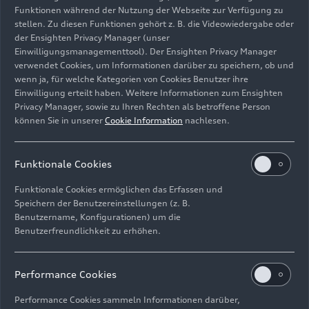
Funktionen während der Nutzung der Webseite zur Verfügung zu
stellen. Zu diesen Funktionen gehört z. B. die Videowiedergabe oder
der Ensighten Privacy Manager (unser
Einwilligungsmanagementtool). Der Ensighten Privacy Manager
Standaufnahme,
verwendet Cookies, um Informationen darüber zu speichern, ob und
Farbe: Gletscherweiß Metallic
wenn ja, für welche Kategorien von Cookies Benutzer ihre
Einwilligung erteilt haben. Weitere Informationen zum Ensighten
Bild-Nr: A250437 · Copyright: AUDI AG
Privacy Manager, sowie zu Ihren Rechten als betroffene Person
können Sie in unserer
Cookie Information
nachlesen.
Rechte: Verwendung für Pressezwecke honorarfrei
Download
Funktionale Cookies
Funktionale Cookies ermöglichen das Erfassen und
Speichern der Benutzereinstellungen (z. B.
Benutzername, Konfigurationen) um die
Benutzerfreundlichkeit zu erhöhen.
Impressum
Rechtliches
Datenschutz
Hinweisgebersystem
Performance Cookies
Cookie-Informationen
Cookie-Einstellungen
Performance Cookies sammeln Informationen darüber,
Informationen zur Barrierefreiheit
Kontakt