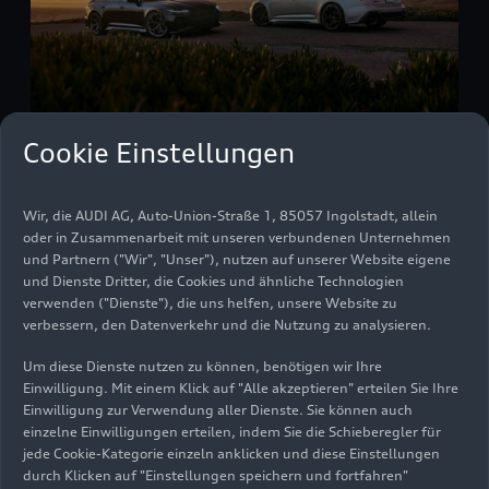
Cookie Einstellungen
Wir, die AUDI AG, Auto-Union-Straße 1, 85057 Ingolstadt, allein
Der Audi
RS 6
Avant
und
RS 6
Avant performance
oder in Zusammenarbeit mit unseren verbundenen Unternehmen
und Partnern ("Wir", "Unser"), nutzen auf unserer Website eigene
kommt serienmäßig mit LED-Scheinwerfern zum
und Dienste Dritter, die Cookies und ähnliche Technologien
Kunden. Die Tagfahrlichtsignatur hat dabei einen
verwenden ("Dienste"), die uns helfen, unsere Website zu
digitalen Charakter: 12 Lichtsegmente stehen
verbessern, den Datenverkehr und die Nutzung zu analysieren.
hier, durch schmale Zwischenräume getrennt,
aufrecht nebeneinander – wie die Einsen und
Um diese Dienste nutzen zu können, benötigen wir Ihre
Einwilligung. Mit einem Klick auf "Alle akzeptieren" erteilen Sie Ihre
Nullen in der digitalen Welt. Im unteren Bereich
Einwilligung zur Verwendung aller Dienste. Sie können auch
der Leuchteinheit befinden sich das Abbiegelicht
einzelne Einwilligungen erteilen, indem Sie die Schieberegler für
und das zweizeilige Matrix-Fernlicht, das aus 32
jede Cookie-Kategorie einzeln anklicken und diese Einstellungen
einzeln regelbaren LEDs besteht. Sie leuchten die
durch Klicken auf "Einstellungen speichern und fortfahren"