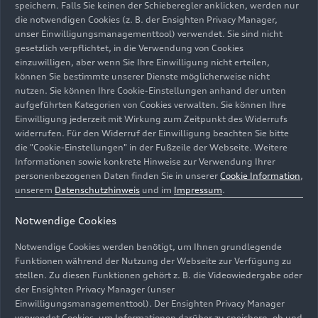
Straße dynamisch und präzise aus und blenden
speichern. Falls Sie keinen der Schieberegler anklicken, werden nur
die notwendigen Cookies (z. B. der Ensighten Privacy Manager,
andere Verkehrsteilnehmer automatisch aus dem
unser Einwilligungsmanagementtool) verwendet. Sie sind nicht
Lichtkegel aus. Zudem übernehmen sie die
gesetzlich verpflichtet, in die Verwendung von Cookies
Funktion des Kurvenlichts. Assoziationen mit der
einzuwilligen, aber wenn Sie Ihre Einwilligung nicht erteilen,
digitalen Welt befeuert auch das Schlusslicht des
können Sie bestimmte unserer Dienste möglicherweise nicht
High-Performance-Avants. Je Einheit setzt es sich
nutzen. Sie können Ihre Cookie-Einstellungen anhand der unten
aufgeführten Kategorien von Cookies verwalten. Sie können Ihre
aus neun vertikalen Segmenten zusammen, die
Einwilligung jederzeit mit Wirkung zum Zeitpunkt des Widerrufs
sich mit dem ebenfalls segmentierten Bremslicht
widerrufen. Für den Widerruf der Einwilligung beachten Sie bitte
abwechseln.
die "Cookie-Einstellungen" in der Fußzeile der Webseite. Weitere
Informationen sowie konkrete Hinweise zur Verwendung Ihrer
Sowohl die optionalen
Matrix LED-Scheinwerfer
personenbezogenen Daten finden Sie in unserer
Cookie Information
,
unserem
Datenschutzhinweis
und im
Impressum
.
mit
Audi Laserlicht
und abgedunkelten Blenden
als auch die LED-Heckleuchten verfügen über ein
Notwendige Cookies
dynamisches Blinklicht und werden beim Ent- und
Verriegeln RS-spezifisch inszeniert. Das Audi
Notwendige Cookies werden benötigt, um Ihnen grundlegende
Laserlicht, erkennbar am blauen Marker im
Funktionen während der Nutzung der Webseite zur Verfügung zu
stellen. Zu diesen Funktionen gehört z. B. die Videowiedergabe oder
Reflektor, verdoppelt die Reichweite des
der Ensighten Privacy Manager (unser
Fernlichts. In jedem Scheinwerfer generiert ein
Einwilligungsmanagementtool). Der Ensighten Privacy Manager
kleines Lasermodul einen Lichtkegel, der als Spot
verwendet Cookies, um Informationen darüber zu speichern, ob und