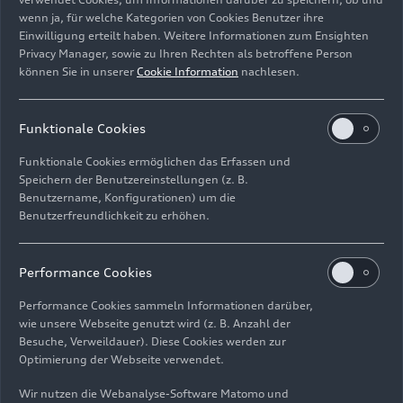
mehrere hundert Meter weit leuchtet. Der
wenn ja, für welche Kategorien von Cookies Benutzer ihre
monochromatische und kohärente blaue
Einwilligung erteilt haben. Weitere Informationen zum Ensighten
Privacy Manager, sowie zu Ihren Rechten als betroffene Person
Laserstrahl hat eine Wellenlänge von 450
können Sie in unserer
Cookie Information
nachlesen.
Nanometern. Ein Phosphorkonverter wandelt ihn
in verkehrstaugliches, weißes Licht mit 5.500
Kelvin Farbtemperatur um – ideale Bedingungen
Funktionale Cookies
für das menschliche Auge: Fahrer_innen können
Funktionale Cookies ermöglichen das Erfassen und
Kontraste besser erkennen und ermüden weniger
Speichern der Benutzereinstellungen (z. B.
schnell. Damit bietet ihm der Laserspot, der ab
Benutzername, Konfigurationen) um die
einer Geschwindigkeit von 70 km/h aktiv wird,
Benutzerfreundlichkeit zu erhöhen.
ein großes Plus an Sicht und Sicherheit.Wenn die
Kamera an der Windschutzscheibe andere
Performance Cookies
Fahrzeuge in seiner Reichweite erkennt, blendet
der Laserspot automatisch ab.
Performance Cookies sammeln Informationen darüber,
wie unsere Webseite genutzt wird (z. B. Anzahl der
Besuche, Verweildauer). Diese Cookies werden zur
Optimierung der Webseite verwendet.
Alle im Text markierten Begriffe sind im
Wir nutzen die Webanalyse-Software Matomo und