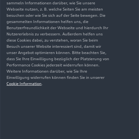
Technik-Lexikon unter
www.audi-
sammeln Informationen darüber, wie Sie unsere
mediacenter.com/de/technik-lexikon
detailliert
Webseite nutzen, z. B. welche Seiten Sie am meisten
erläutert.
besuchen oder wie Sie sich auf der Seite bewegen. Die
gesammelten Informationen helfen uns, die
Benutzerfreundlichkeit der Webseite und hierdurch Ihr
Die angegebenen Ausstattungen, Daten und
Nutzererlebnis zu verbessern. Außerdem helfen uns
Preise beziehen sich auf das in Deutschland
diese Cookies dabei, zu verstehen, woran Sie beim
angebotene Modellprogramm. Änderungen und
Besuch unserer Website interessiert sind, damit wir
Irrtümer vorbehalten.
unser Angebot optimieren können. Bitte beachten Sie,
dass Sie Ihre Einwilligung bezüglich der Platzierung von
Performance Cookies jederzeit widerrufen können.
Weitere Informationen darüber, wie Sie Ihre
Einwilligung widerrufen können finden Sie in unserer
Impressum
Rechtliches
Datenschutz
Hinweisgebersystem
Cookie Information
.
Cookie-Informationen
Cookie-Einstellungen
Informationen zur Barrierefreiheit
Kontakt
© 2026 AUDI AG. Alle Rechte vorbehalten.
DE
EN
Die Angaben zu Kraftstoffverbrauch, Stromverbrauch, CO₂-