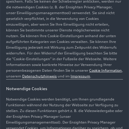
speichern. Falls Sie keinen der Schieberegler anklicken, werden nur
die notwendigen Cookies (z. B. der Ensighten Privacy Manager,
Exzellente Leistung
unser Einwilligungsmanagementtool) verwendet. Sie sind nicht
trifft expressives
gesetzlich verpflichtet, in die Verwendung von Cookies
einzuwilligen, aber wenn Sie Ihre Einwilligung nicht erteilen,
Design: der neue Audi
können Sie bestimmte unserer Dienste möglicherweise nicht
RS 6
Avant
nutzen. Sie können Ihre Cookie-Einstellungen anhand der unten
aufgeführten Kategorien von Cookies verwalten. Sie können Ihre
performance
Einwilligung jederzeit mit Wirkung zum Zeitpunkt des Widerrufs
widerrufen. Für den Widerruf der Einwilligung beachten Sie bitte
die "Cookie-Einstellungen" in der Fußzeile der Webseite. Weitere
Informationen sowie konkrete Hinweise zur Verwendung Ihrer
personenbezogenen Daten finden Sie in unserer
Cookie Information
,
unserem
Datenschutzhinweis
und im
Impressum
.
Notwendige Cookies
Die Fakten
Notwendige Cookies werden benötigt, um Ihnen grundlegende
Funktionen während der Nutzung der Webseite zur Verfügung zu
stellen. Zu diesen Funktionen gehört z. B. die Videowiedergabe oder
der Ensighten Privacy Manager (unser
Einwilligungsmanagementtool). Der Ensighten Privacy Manager
verwendet Cookies, um Informationen darüber zu speichern, ob und