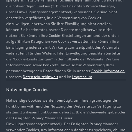
speichern. Falls Sie keinen der Schieberegler anklicken, werden nur
die notwendigen Cookies (z. B. der Ensighten Privacy Manager,
unser Einwilligungsmanagementtool) verwendet. Sie sind nicht
gesetzlich verpflichtet, in die Verwendung von Cookies
einzuwilligen, aber wenn Sie Ihre Einwilligung nicht erteilen,
können Sie bestimmte unserer Dienste möglicherweise nicht
nutzen. Sie können Ihre Cookie-Einstellungen anhand der unten
aufgeführten Kategorien von Cookies verwalten. Sie können Ihre
Stärkstes SUV der Audi Sport GmbH: der neue
Einwilligung jederzeit mit Wirkung zum Zeitpunkt des Widerrufs
RS Q8
performance und der aktualisierte
RS Q8
widerrufen. Für den Widerruf der Einwilligung beachten Sie bitte
die "Cookie-Einstellungen" in der Fußzeile der Webseite. Weitere
Modelle
25.06.2024
Informationen sowie konkrete Hinweise zur Verwendung Ihrer
personenbezogenen Daten finden Sie in unserer
Cookie Information
,
unserem
Datenschutzhinweis
und im
Impressum
.
Notwendige Cookies
Notwendige Cookies werden benötigt, um Ihnen grundlegende
Funktionen während der Nutzung der Webseite zur Verfügung zu
stellen. Zu diesen Funktionen gehört z. B. die Videowiedergabe oder
der Ensighten Privacy Manager (unser
Einwilligungsmanagementtool). Der Ensighten Privacy Manager
verwendet Cookies, um Informationen darüber zu speichern, ob und