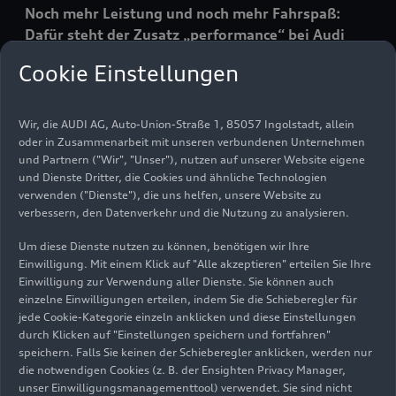
Noch mehr Leistung und noch mehr Fahrspaß:
Dafür steht der Zusatz „performance“ bei Audi
Sport. Der neue R8 V10 performance RWD
Cookie Einstellungen
kommt als Coupé und Spyder mit 30 PS mehr und
ergänzt damit den R8 V10 performance
quattro
.
Der heckgetriebene Mittelmotorsportler bietet
Wir, die AUDI AG, Auto-Union-Straße 1, 85057 Ingolstadt, allein
oder in Zusammenarbeit mit unseren verbundenen Unternehmen
Fahrspaß mit satten 419 kW (570 PS) und erhält
und Partnern ("Wir", "Unser"), nutzen auf unserer Website eigene
neue Technikhighlights wie Schalensitze,
und Dienste Dritter, die Cookies und ähnliche Technologien
Dynamiklenkung, CFK-Stabilisator und
verwenden ("Dienste"), die uns helfen, unsere Website zu
Keramikbremsen.
verbessern, den Datenverkehr und die Nutzung zu analysieren.
Um diese Dienste nutzen zu können, benötigen wir Ihre
Einwilligung. Mit einem Klick auf "Alle akzeptieren" erteilen Sie Ihre
Einwilligung zur Verwendung aller Dienste. Sie können auch
einzelne Einwilligungen erteilen, indem Sie die Schieberegler für
jede Cookie-Kategorie einzeln anklicken und diese Einstellungen
durch Klicken auf "Einstellungen speichern und fortfahren"
speichern. Falls Sie keinen der Schieberegler anklicken, werden nur
die notwendigen Cookies (z. B. der Ensighten Privacy Manager,
unser Einwilligungsmanagementtool) verwendet. Sie sind nicht