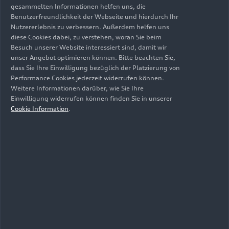
gesammelten Informationen helfen uns, die
Benutzerfreundlichkeit der Webseite und hierdurch Ihr
Der MOTOR: legendärer
Nutzererlebnis zu verbessern. Außerdem helfen uns
10-Zylinder auf der
diese Cookies dabei, zu verstehen, woran Sie beim
Besuch unserer Website interessiert sind, damit wir
Straße und auf der
unser Angebot optimieren können. Bitte beachten Sie,
dass Sie Ihre Einwilligung bezüglich der Platzierung von
Rennstrecke
Performance Cookies jederzeit widerrufen können.
Weitere Informationen darüber, wie Sie Ihre
Einwilligung widerrufen können finden Sie in unserer
Cookie Information
.
Das FAHRWERK:
kraftvolle Fahrdynamik
für Enthusiasten