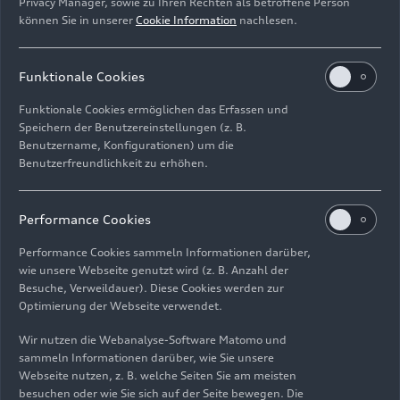
Privacy Manager, sowie zu Ihren Rechten als betroffene Person
können Sie in unserer
Cookie Information
nachlesen.
Funktionale Cookies
Funktionale Cookies ermöglichen das Erfassen und
Speichern der Benutzereinstellungen (z. B.
Benutzername, Konfigurationen) um die
Benutzerfreundlichkeit zu erhöhen.
Puristischer Fahrspaß
Performance Cookies
trifft auf gesteigerte
Performance Cookies sammeln Informationen darüber,
Leistung: der Audi R8
wie unsere Webseite genutzt wird (z. B. Anzahl der
Besuche, Verweildauer). Diese Cookies werden zur
V10 performance RWD
Optimierung der Webseite verwendet.
Wir nutzen die Webanalyse-Software Matomo und
sammeln Informationen darüber, wie Sie unsere
Webseite nutzen, z. B. welche Seiten Sie am meisten
besuchen oder wie Sie sich auf der Seite bewegen. Die