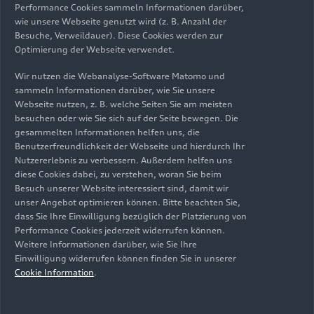
Der Audi R8: eine Legende, die
Performance Cookies sammeln Informationen darüber,
fasziniert
wie unsere Webseite genutzt wird (z. B. Anzahl der
Besuche, Verweildauer). Diese Cookies werden zur
Optimierung der Webseite verwendet.
Eine Supersportwagen-Legende verabschiedet
Wir nutzen die Webanalyse-Software Matomo und
sich: Der Audi R8 hat in 17 Jahren gleichermaßen
sammeln Informationen darüber, wie Sie unsere
Herzen erobert und Erfolge gefeiert. Nach
Webseite nutzen, z. B. welche Seiten Sie am meisten
45.949 produzierten Exemplaren lief im März
besuchen oder wie Sie sich auf der Seite bewegen. Die
gesammelten Informationen helfen uns, die
2024 in den Böllinger Höfen der letzte R8 vom
Benutzerfreundlichkeit der Webseite und hierdurch Ihr
Band. Ein Rückblick auf eine unvergleichliche
BasisInfo
Nutzererlebnis zu verbessern. Außerdem helfen uns
Erfolgsgeschichte.
diese Cookies dabei, zu verstehen, woran Sie beim
Besuch unserer Website interessiert sind, damit wir
unser Angebot optimieren können. Bitte beachten Sie,
dass Sie Ihre Einwilligung bezüglich der Platzierung von
Performance Cookies jederzeit widerrufen können.
Weitere Informationen darüber, wie Sie Ihre
Einwilligung widerrufen können finden Sie in unserer
Cookie Information
.