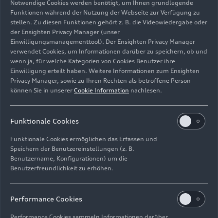
Notwendige Cookies werden benötigt, um Ihnen grundlegende
zukünftigen Audi F1 Teams:
„Paulaner und das
Funktionen während der Nutzung der Webseite zur Verfügung zu
zukünftige Audi F1 Team teilen eine
stellen. Zu diesen Funktionen gehört z. B. die Videowiedergabe oder
Siegermentalität, die auf Leistung, Leidenschaft
der Ensighten Privacy Manager (unser
und Stolz auf unsere Herkunft basiert. Beide
Einwilligungsmanagementtool). Der Ensighten Privacy Manager
Marken stehen für Handwerkskunst,
verwendet Cookies, um Informationen darüber zu speichern, ob und
wenn ja, für welche Kategorien von Cookies Benutzer ihre
Authentizität und das unermüdliche Streben nach
Einwilligung erteilt haben. Weitere Informationen zum Ensighten
Exzellenz. Gemeinsam werden wir Erlebnisse
Privacy Manager, sowie zu Ihren Rechten als betroffene Person
schaffen, die die Fans näher an das Team bringen,
können Sie in unserer
Cookie Information
nachlesen.
und jeden Erfolg auf und neben der Rennstrecke
mit einem Paulaner 0,0% in der Hand auf
Funktionale Cookies
globaler Ebene feiern.“
Funktionale Cookies ermöglichen das Erfassen und
Jörg Biebernick, CEO der Paulaner Brauerei
Speichern der Benutzereinstellungen (z. B.
Gruppe:
„Wir sind sehr stolz darauf, mit dem
Benutzername, Konfigurationen) um die
zukünftigen Audi F1 Team zusammenzuarbeiten,
Benutzerfreundlichkeit zu erhöhen.
und freuen uns darauf, ein neues Kapitel auf
internationaler Bühne aufzuschlagen. Diese
Performance Cookies
Kooperation unterstreicht unser langfristiges
Ziel, im Profisport Genuss, Qualität und
Performance Cookies sammeln Informationen darüber,