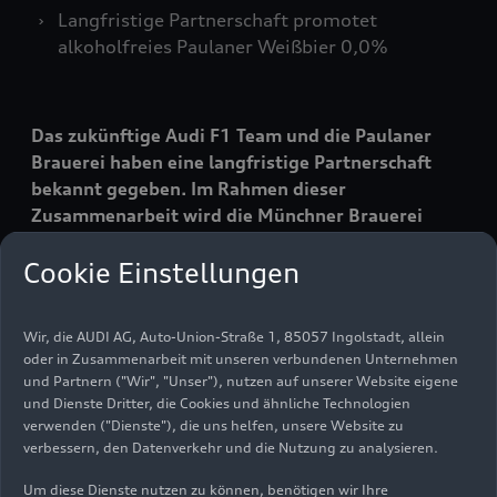
Langfristige Partnerschaft promotet
alkoholfreies Paulaner Weißbier 0,0%
Das zukünftige Audi F1 Team und die Paulaner
Brauerei haben eine langfristige Partnerschaft
bekannt gegeben. Im Rahmen dieser
Zusammenarbeit wird die Münchner Brauerei
offizieller Lieferant des Teams. Mit der
Cookie Einstellungen
Vereinbarung beginnt für Paulaner ein neues
Kapitel auf der globalen Motorsportbühne.
Wir, die AUDI AG, Auto-Union-Straße 1, 85057 Ingolstadt, allein
oder in Zusammenarbeit mit unseren verbundenen Unternehmen
Wenn das Team 2026 an den Start geht, wird die
und Partnern ("Wir", "Unser"), nutzen auf unserer Website eigene
Partnerschaft der weltweiten Fangemeinde des
und Dienste Dritter, die Cookies und ähnliche Technologien
zukünftigen Audi F1 Teams die für Bayern
verwenden ("Dienste"), die uns helfen, unsere Website zu
typische Feierkultur und Geselligkeit
verbessern, den Datenverkehr und die Nutzung zu analysieren.
näherbringen und ein verantwortungsbewusstes
Um diese Dienste nutzen zu können, benötigen wir Ihre