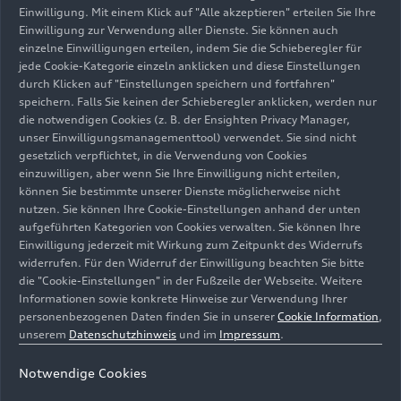
Verfolgen und Genießen der Formel 1 fördern. Im
Einwilligung. Mit einem Klick auf "Alle akzeptieren" erteilen Sie Ihre
Mittelpunkt steht dabei das Weißbier Paulaner
Einwilligung zur Verwendung aller Dienste. Sie können auch
0,0% – ein alkoholfreies Getränk, das es möglich
einzelne Einwilligungen erteilen, indem Sie die Schieberegler für
macht, im Motorsport zu feiern und Geselligkeit
jede Cookie-Kategorie einzeln anklicken und diese Einstellungen
durch Klicken auf "Einstellungen speichern und fortfahren"
zu genießen und gleichzeitig die Kernwerte High
speichern. Falls Sie keinen der Schieberegler anklicken, werden nur
Performance, Sicherheit und Verantwortung zu
die notwendigen Cookies (z. B. der Ensighten Privacy Manager,
wahren.
unser Einwilligungsmanagementtool) verwendet. Sie sind nicht
gesetzlich verpflichtet, in die Verwendung von Cookies
Das zukünftige Audi F1 Team promotet Paulaner
einzuwilligen, aber wenn Sie Ihre Einwilligung nicht erteilen,
können Sie bestimmte unserer Dienste möglicherweise nicht
0,0%, die alkoholfreie Alternative der Marke. Ziel
nutzen. Sie können Ihre Cookie-Einstellungen anhand der unten
ist, die lebendige Energie der nächsten
aufgeführten Kategorien von Cookies verwalten. Sie können Ihre
Generation von Motorsportfans weltweit zu
Einwilligung jederzeit mit Wirkung zum Zeitpunkt des Widerrufs
fördern und authentische, hochwertige und
widerrufen. Für den Widerruf der Einwilligung beachten Sie bitte
gesellige Momente zu schaffen. Die Partnerschaft
die "Cookie-Einstellungen" in der Fußzeile der Webseite. Weitere
Informationen sowie konkrete Hinweise zur Verwendung Ihrer
würdigt einen echten deutschen Kultklassiker und
personenbezogenen Daten finden Sie in unserer
Cookie Information
,
spiegelt eine moderne, integrative und
unserem
Datenschutzhinweis
und im
Impressum
.
dynamische Fankultur wider.
Notwendige Cookies
Stefano Battiston, Chief Commercial Officer des