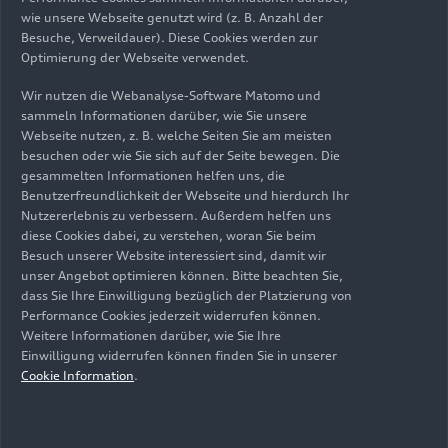
Verantwortung miteinander zu verbinden. Wir
wie unsere Webseite genutzt wird (z. B. Anzahl der
Besuche, Verweildauer). Diese Cookies werden zur
freuen uns darauf, unsere Pläne mit Leben zu
Optimierung der Webseite verwendet.
füllen und Paulaner einer neuen Generation von
Motorsportfans näherzubringen.“
Wir nutzen die Webanalyse-Software Matomo und
sammeln Informationen darüber, wie Sie unsere
Webseite nutzen, z. B. welche Seiten Sie am meisten
besuchen oder wie Sie sich auf der Seite bewegen. Die
gesammelten Informationen helfen uns, die
Benutzerfreundlichkeit der Webseite und hierdurch Ihr
Empfehlungen
Nutzererlebnis zu verbessern. Außerdem helfen uns
diese Cookies dabei, zu verstehen, woran Sie beim
Besuch unserer Website interessiert sind, damit wir
unser Angebot optimieren können. Bitte beachten Sie,
dass Sie Ihre Einwilligung bezüglich der Platzierung von
Performance Cookies jederzeit widerrufen können.
Weitere Informationen darüber, wie Sie Ihre
Einwilligung widerrufen können finden Sie in unserer
Cookie Information
.