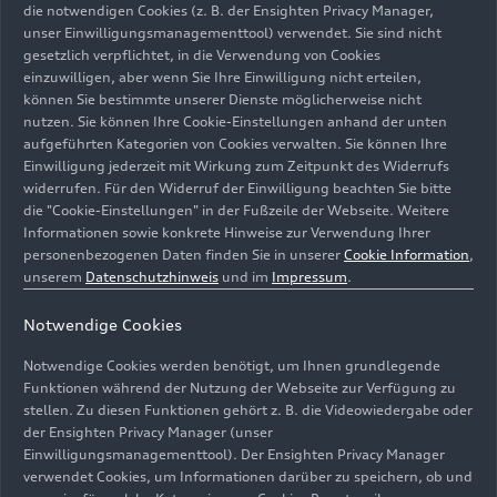
Abläufen, indem sie zeitaufwendige manuelle
die notwendigen Cookies (z. B. der Ensighten Privacy Manager,
Aufgaben wie Reisebuchungen,
unser Einwilligungsmanagementtool) verwendet. Sie sind nicht
Spesenmanagement und Rechnungsbearbeitung
gesetzlich verpflichtet, in die Verwendung von Cookies
einzuwilligen, aber wenn Sie Ihre Einwilligung nicht erteilen,
automatisieren.
können Sie bestimmte unserer Dienste möglicherweise nicht
nutzen. Sie können Ihre Cookie-Einstellungen anhand der unten
Die neue Partnerschaft, in deren Rahmen das
aufgeführten Kategorien von Cookies verwalten. Sie können Ihre
Perk-Logo auf ausgewählten Team-Assets zu
Einwilligung jederzeit mit Wirkung zum Zeitpunkt des Widerrufs
sehen sein wird, ist ein bewusster Schritt hin zu
widerrufen. Für den Widerruf der Einwilligung beachten Sie bitte
die "Cookie-Einstellungen" in der Fußzeile der Webseite. Weitere
einer moderneren, intelligenten und vernetzten
Informationen sowie konkrete Hinweise zur Verwendung Ihrer
Organisation. Sie stärkt die robuste operative
personenbezogenen Daten finden Sie in unserer
Cookie Information
,
Infrastruktur und bildet eine solide Grundlage für
unserem
Datenschutzhinweis
und im
Impressum
.
das zukünftige Audi F1 Team, um auf höchstem
Niveau zu performen.
Notwendige Cookies
Notwendige Cookies werden benötigt, um Ihnen grundlegende
Jonathan Wheatley, Teamchef des zukünftigen
Funktionen während der Nutzung der Webseite zur Verfügung zu
Audi F1 Teams:
„Wir freuen uns sehr, Perk als
stellen. Zu diesen Funktionen gehört z. B. die Videowiedergabe oder
unseren Partner begrüßen zu dürfen. Hinter
der Ensighten Privacy Manager (unser
jedem Rennen steckt ein immenser logistischer
Einwilligungsmanagementtool). Der Ensighten Privacy Manager
verwendet Cookies, um Informationen darüber zu speichern, ob und
Aufwand, und angesichts des anspruchsvollen