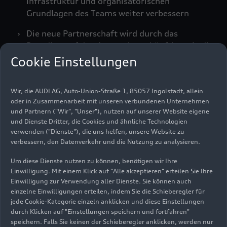
Infrastruktur und organisatorischen
Grundlagen des Teams weiter verbessern
Die neue Partnerschaft wird durch das
Branding auf den Assets des zukünftigen Audi
F1 Teams und im Rennstrecken-Umfeld
Cookie Einstellungen
sichtbar
Wir, die AUDI AG, Auto-Union-Straße 1, 85057 Ingolstadt, allein
oder in Zusammenarbeit mit unseren verbundenen Unternehmen
Das zukünftige Audi F1 Team und Perk haben eine
und Partnern ("Wir", "Unser"), nutzen auf unserer Website eigene
und Dienste Dritter, die Cookies und ähnliche Technologien
mehrjährige Partnerschaft unterzeichnet, um das
verwenden ("Dienste"), die uns helfen, unsere Website zu
Arbeitsumfeld mit der KI-gestützten Plattform
verbessern, den Datenverkehr und die Nutzung zu analysieren.
von Perk zu optimieren.
Um diese Dienste nutzen zu können, benötigen wir Ihre
Einwilligung. Mit einem Klick auf "Alle akzeptieren" erteilen Sie Ihre
Die Abläufe in der Formel 1 sind komplex und
Einwilligung zur Verwendung aller Dienste. Sie können auch
umfassen Teammitglieder an 24 Rennorten auf
einzelne Einwilligungen erteilen, indem Sie die Schieberegler für
jede Cookie-Kategorie einzeln anklicken und diese Einstellungen
fünf Kontinenten. Die intelligenten Tools von
durch Klicken auf "Einstellungen speichern und fortfahren"
Perk reduzieren Reibungsverluste bei wichtigen
speichern. Falls Sie keinen der Schieberegler anklicken, werden nur