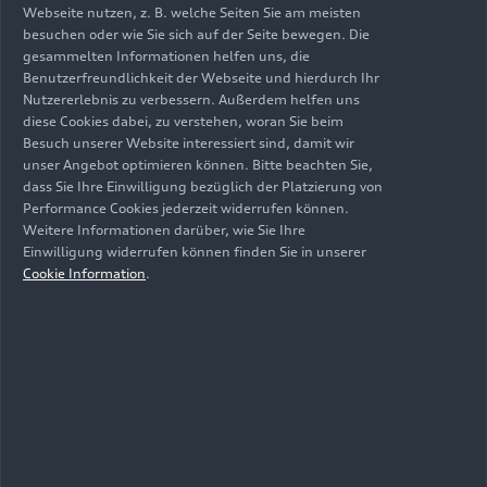
Webseite nutzen, z. B. welche Seiten Sie am meisten
zusammenarbeiten könnten, als das zukünftige
besuchen oder wie Sie sich auf der Seite bewegen. Die
Audi F1 Team. Wir sind stolz darauf, das Team bei
gesammelten Informationen helfen uns, die
seiner Arbeit zu unterstützen und ihm dabei zu
Benutzerfreundlichkeit der Webseite und hierdurch Ihr
helfen, sich auf die beste Performance auf der
Nutzererlebnis zu verbessern. Außerdem helfen uns
diese Cookies dabei, zu verstehen, woran Sie beim
Rennstrecke zu konzentrieren.“
Besuch unserer Website interessiert sind, damit wir
unser Angebot optimieren können. Bitte beachten Sie,
dass Sie Ihre Einwilligung bezüglich der Platzierung von
Download
Performance Cookies jederzeit widerrufen können.
Weitere Informationen darüber, wie Sie Ihre
Einwilligung widerrufen können finden Sie in unserer
Cookie Information
.
Medienkontakte
Themen auf dieser Seite