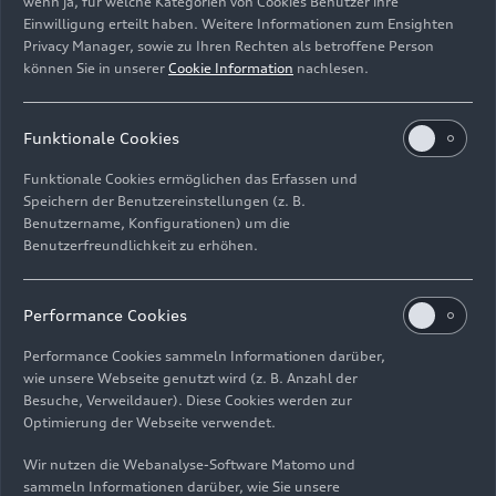
wenn ja, für welche Kategorien von Cookies Benutzer ihre
globalen Kalenders der Formel 1, der ein präzises
Einwilligung erteilt haben. Weitere Informationen zum Ensighten
Reisemanagement für Hunderte von Menschen
Privacy Manager, sowie zu Ihren Rechten als betroffene Person
erfordert, sind Umfang und Komplexität der
können Sie in unserer
Cookie Information
nachlesen.
Abläufe immens. Jedes kleine Detail zählt; alles
und jeder trägt zum Erfolg bei. Die Technologie
Funktionale Cookies
von Perk bringt Intelligenz und Effizienz in einen
der anspruchsvollsten Bereiche unseres Betriebs
Funktionale Cookies ermöglichen das Erfassen und
und ermöglicht es unserem Team, mit maximaler
Speichern der Benutzereinstellungen (z. B.
Konzentration, Leistung und Präzision zu
Benutzername, Konfigurationen) um die
Benutzerfreundlichkeit zu erhöhen.
arbeiten.“
Avi Meir, CEO und Mitbegründer von Perk:
„Das
Performance Cookies
zukünftige Audi F1 Team verkörpert das, wofür
wir bei Perk stehen: Ambitionen, die durch Taten
Performance Cookies sammeln Informationen darüber,
wie unsere Webseite genutzt wird (z. B. Anzahl der
untermauert werden. Da wir bei Perk in eine neue
Besuche, Verweildauer). Diese Cookies werden zur
Ära eintreten, in der wir die Branche
Optimierung der Webseite verwendet.
revolutionieren und die Arbeitsweise von
Menschen und Unternehmen verändern, gibt es
Wir nutzen die Webanalyse-Software Matomo und
sammeln Informationen darüber, wie Sie unsere
kein besseres Team, mit dem wir