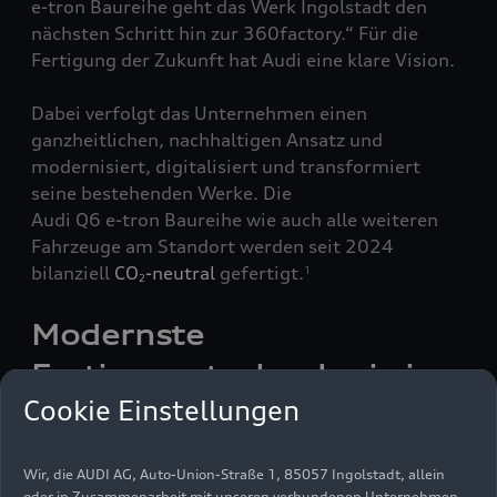
e-tron
Baureihe geht das Werk Ingolstadt den
nächsten Schritt hin zur 360factory.“ Für die
Fertigung der Zukunft hat Audi eine klare Vision.
Dabei verfolgt das Unternehmen einen
ganzheitlichen, nachhaltigen Ansatz und
modernisiert, digitalisiert und transformiert
seine bestehenden Werke. Die
Audi Q6
e-tron
Baureihe wie auch alle weiteren
Fahrzeuge am Standort werden seit 2024
bilanziell
CO
-neutral
gefertigt.
1
2
Modernste
Fertigungstechnologie in
Cookie Einstellungen
neuer Batteriemontage
Ein Beispiel, wie Audi die Produktion
Wir, die AUDI AG, Auto-Union-Straße 1, 85057 Ingolstadt, allein
oder in Zusammenarbeit mit unseren verbundenen Unternehmen