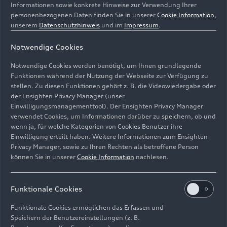
Informationen sowie konkrete Hinweise zur Verwendung Ihrer
E-Motoren für PPE aus
personenbezogenen Daten finden Sie in unserer
Cookie Information
,
weltweit größtem
unserem
Datenschutzhinweis
und im
Impressum
.
Antriebswerk in Győr
Notwendige Cookies
Notwendige Cookies werden benötigt, um Ihnen grundlegende
Die
E-Maschinen
für die neue
Funktionen während der Nutzung der Webseite zur Verfügung zu
Technologieplattform Premium Platform Electric
stellen. Zu diesen Funktionen gehört z. B. die Videowiedergabe oder
der Ensighten Privacy Manager (unser
(PPE) bezieht Ingolstadt aus dem größten
Einwilligungsmanagementtool). Der Ensighten Privacy Manager
Motorenwerk der Welt im ungarischen Győr. Auf
verwendet Cookies, um Informationen darüber zu speichern, ob und
drei Linien fertigt Audi Hungaria E-Motoren für
wenn ja, für welche Kategorien von Cookies Benutzer ihre
die PPE, die das Transportunternehmen DB Cargo
Einwilligung erteilt haben. Weitere Informationen zum Ensighten
CO
-neutral
nach Ingolstadt liefert. Am Standort
Privacy Manager, sowie zu Ihren Rechten als betroffene Person
2
können Sie in unserer
Cookie Information
nachlesen.
Győr fertigt Audi bereits seit 2020 bilanziell CO
-
2
neutral.
„Nachhaltig in bestehenden Werken zu
1
fertigen, ist Kern unserer Produktionsstrategie
Funktionale Cookies
360factory und damit ein grundlegendes
Funktionale Cookies ermöglichen das Erfassen und
Element auf dem Weg zu einem zukunftsfähigen
Speichern der Benutzereinstellungen (z. B.
Produktionsnetzwerk“, sagt Walker.