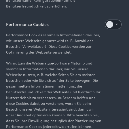
Benutzername, Konfigurationen) um die
Benutzerfreundlichkeit zu erhöhen.
Retooling und flexibles
Anlagenkonzept im
Performance Cookies
Karosseriebau
Performance Cookies sammeln Informationen darüber,
wie unsere Webseite genutzt wird (z. B. Anzahl der
Besuche, Verweildauer). Diese Cookies werden zur
Um die Q6
e-tron
Baureihe nachhaltig und
Optimierung der Webseite verwendet.
gleichzeitig effizient zu produzieren, hat Audi
Produktionsbereiche wie den Karosseriebau für
Wir nutzen die Webanalyse-Software Matomo und
die PPE in bestehende Strukturen integriert. Auf
sammeln Informationen darüber, wie Sie unsere
Webseite nutzen, z. B. welche Seiten Sie am meisten
einer Fläche von rund 148.000 Quadratmetern
besuchen oder wie Sie sich auf der Seite bewegen. Die
entstehen im Werk Ingolstadt die Karosserien für
gesammelten Informationen helfen uns, die
die PPE-Modelle. 328 Mitarbeitende je Schicht
Benutzerfreundlichkeit der Webseite und hierdurch Ihr
und 1.150 Roboter fertigen bei einem
Nutzererlebnis zu verbessern. Außerdem helfen uns
Automatisierungsgrad von 87 Prozent die
diese Cookies dabei, zu verstehen, woran Sie beim
Besuch unserer Website interessiert sind, damit wir
Karosseriebauteile für die Q6
e-tron
Baureihe. Die
unser Angebot optimieren können. Bitte beachten Sie,
hochflexible Plattformanlage ermöglicht darüber
dass Sie Ihre Einwilligung bezüglich der Platzierung von
hinaus den nahezu nahtlosen Anlauf von
Performance Cookies jederzeit widerrufen können.