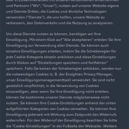
modernisiert und in bestehenden Strukturen
und Partnern ("Wir", "Unser"), nutzen auf unserer Website eigene
erweitert, ist die Batteriemontage für die Modelle
und Dienste Dritter, die Cookies und ähnliche Technologien
auf Basis der PPE. Auf einer Fläche von rund
verwenden ("Dienste"), die uns helfen, unsere Website zu
30.000 Quadratmetern montieren etwa 300
verbessern, den Datenverkehr und die Nutzung zu analysieren.
Mitarbeitende im Dreischichtbetrieb bei einer
Um diese Dienste nutzen zu können, benötigen wir Ihre
Automatisierungsrate von annähernd 90 Prozent
Einwilligung. Mit einem Klick auf "Alle akzeptieren" erteilen Sie Ihre
täglich bis zu 1.000 Hochvoltbatterien. „Wir
Einwilligung zur Verwendung aller Dienste. Sie können auch
erhöhen damit nicht nur die Fertigungstiefe,
einzelne Einwilligungen erteilen, indem Sie die Schieberegler für
sondern holen auch weitere Kompetenzen und
jede Cookie-Kategorie einzeln anklicken und diese Einstellungen
durch Klicken auf "Einstellungen speichern und fortfahren"
Technologien direkt an den Standort“, sagt
speichern. Falls Sie keinen der Schieberegler anklicken, werden nur
Produktionsvorstand Walker. Die Anlage in einer
die notwendigen Cookies (z. B. der Ensighten Privacy Manager,
eigens für die Batteriemontage vorbereiteten
unser Einwilligungsmanagementtool) verwendet. Sie sind nicht
Halle im Güterverkehrszentrum (GVZ) in
gesetzlich verpflichtet, in die Verwendung von Cookies
Ingolstadt wird ausschließlich mit Ökostrom
einzuwilligen, aber wenn Sie Ihre Einwilligung nicht erteilen,
können Sie bestimmte unserer Dienste möglicherweise nicht
betrieben. Zudem erreicht Audi so eine noch
nutzen. Sie können Ihre Cookie-Einstellungen anhand der unten
höhere Flexibilität und Effizienz in der Fertigung,
aufgeführten Kategorien von Cookies verwalten. Sie können Ihre
ohne für Neubauten weitere Flächen versiegeln zu
Einwilligung jederzeit mit Wirkung zum Zeitpunkt des Widerrufs
müssen.
widerrufen. Für den Widerruf der Einwilligung beachten Sie bitte
die "Cookie-Einstellungen" in der Fußzeile der Webseite. Weitere