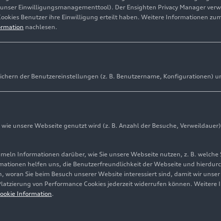
(unser Einwilligungsmanagementtool). Der Ensighten Privacy Manager ver
Cookies Benutzer ihre Einwilligung erteilt haben. Weitere Informationen zu
ormation
nachlesen.
ichern der Benutzereinstellungen (z. B. Benutzername, Konfigurationen) u
ie unsere Webseite genutzt wird (z. B. Anzahl der Besuche, Verweildauer)
ln Informationen darüber, wie Sie unsere Webseite nutzen, z. B. welche 
mationen helfen uns, die Benutzerfreundlichkeit der Webseite und hierdurc
, woran Sie beim Besuch unserer Website interessiert sind, damit wir unse
 Platzierung von Performance Cookies jederzeit widerrufen können. Weitere 
Cookie-Informationen
Cookie-Einstellungen
Informationen zur Ba
ookie Information
.