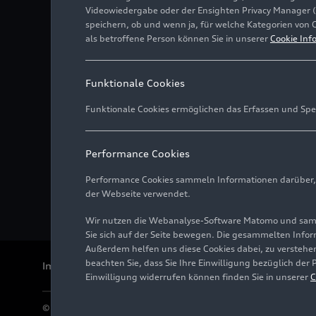
Videowiedergabe oder der Ensighten Privacy Manager 
speichern, ob und wenn ja, für welche Kategorien von 
als betroffene Person können Sie in unserer
Cookie Inf
Funktionale Cookies
Funktionale Cookies ermöglichen das Erfassen und Spe
Performance Cookies
Performance Cookies sammeln Informationen darüber, w
der Webseite verwendet.
Wir nutzen die Webanalyse-Software Matomo und samme
Sie sich auf der Seite bewegen. Die gesammelten Infor
Außerdem helfen uns diese Cookies dabei, zu verstehen
beachten Sie, dass Sie Ihre Einwilligung bezüglich der
Impressum
Rechtliches
Datenschutz
Hinweisgebersystem
Einwilligung widerrufen können finden Sie in unserer
C
© 2026 AUDI AG. Alle Rechte vorbehalten.