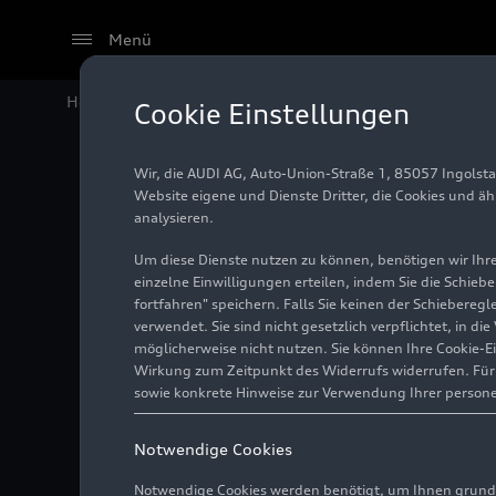
Menü
Home
Audi Media Center
Videos
Audi Q6
e-tron
in
Cookie Einstellungen
Wir, die AUDI AG, Auto-Union-Straße 1, 85057 Ingolst
Website eigene und Dienste Dritter, die Cookies und ä
analysieren.
Um diese Dienste nutzen zu können, benötigen wir Ihre 
einzelne Einwilligungen erteilen, indem Sie die Schieb
fortfahren" speichern. Falls Sie keinen der Schiebere
verwendet. Sie sind nicht gesetzlich verpflichtet, in d
möglicherweise nicht nutzen. Sie können Ihre Cookie-E
Wirkung zum Zeitpunkt des Widerrufs widerrufen. Für d
sowie konkrete Hinweise zur Verwendung Ihrer person
Notwendige Cookies
Notwendige Cookies werden benötigt, um Ihnen grundl