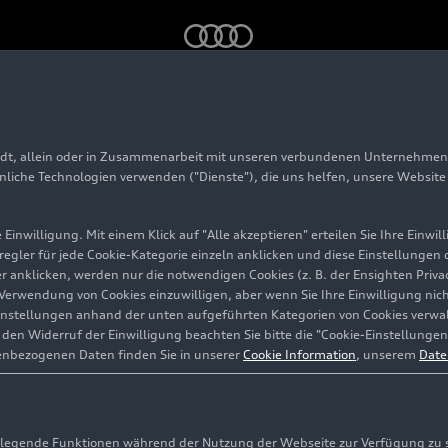
sights – #03 Batteriemontage
adt, allein oder in Zusammenarbeit mit unseren verbundenen Unternehmen 
hnliche Technologien verwenden ("Dienste"), die uns helfen, unsere Websit
Einwilligung. Mit einem Klick auf "Alle akzeptieren" erteilen Sie Ihre Einw
eregler für jede Cookie-Kategorie einzeln anklicken und diese Einstellungen
gler anklicken, werden nur die notwendigen Cookies (z. B. der Ensighten Pr
ie Verwendung von Cookies einzuwilligen, aber wenn Sie Ihre Einwilligung ni
instellungen anhand der unten aufgeführten Kategorien von Cookies verwalt
en Widerruf der Einwilligung beachten Sie bitte die "Cookie-Einstellungen
enbezogenen Daten finden Sie in unserer
Cookie Information
, unserem
Date
egende Funktionen während der Nutzung der Webseite zur Verfügung zu ste