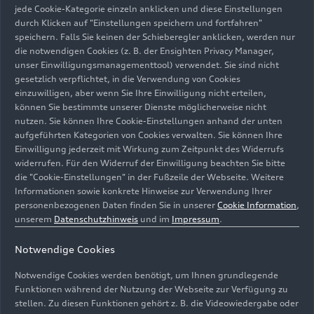
steht auch für den größten Unterschied zur bisher
jede Cookie-Kategorie einzeln anklicken und diese Einstellungen
durch Klicken auf "Einstellungen speichern und fortfahren"
von Audi angebotenen MHEV-Technik, die
speichern. Falls Sie keinen der Schieberegler anklicken, werden nur
ausschließlich mit einem Riemenstartergenerator
die notwendigen Cookies (z. B. der Ensighten Privacy Manager,
arbeitet. Der TSG, der in einer kompakten Einheit
unser Einwilligungsmanagementtool) verwendet. Sie sind nicht
mit integrierter Leistungselektronik direkt an die
gesetzlich verpflichtet, in die Verwendung von Cookies
Ausgangswelle des Getriebes verbaut ist, kann bis
einzuwilligen, aber wenn Sie Ihre Einwilligung nicht erteilen,
können Sie bestimmte unserer Dienste möglicherweise nicht
zu 18 kW (24 PS) elektrische Leistung zum
nutzen. Sie können Ihre Cookie-Einstellungen anhand der unten
Antrieb beitragen. Das Modul ermöglicht ein
aufgeführten Kategorien von Cookies verwalten. Sie können Ihre
maximales Drehmoment von 230 Nm am
Einwilligung jederzeit mit Wirkung zum Zeitpunkt des Widerrufs
Getriebeausgang, das schon beim Fahrzeug-Start
widerrufen. Für den Widerruf der Einwilligung beachten Sie bitte
als Antriebsmoment zur Verfügung steht. Das
die "Cookie-Einstellungen" in der Fußzeile der Webseite. Weitere
Informationen sowie konkrete Hinweise zur Verwendung Ihrer
kompakte Getriebe des TSG arbeitet mit einer
personenbezogenen Daten finden Sie in unserer
Cookie Information
,
Übersetzung von 3,6:1. Für maximale Effizienz
unserem
Datenschutzhinweis
und im
Impressum
.
nutzt MHEV plus den TSG bis maximal 140 km/h.
Bei höheren Fahrzeuggeschwindigkeiten koppelt
Notwendige Cookies
sich der TSG über eine integrierte
Notwendige Cookies werden benötigt, um Ihnen grundlegende
Klauenkupplung vom Antriebstrang ab.
Funktionen während der Nutzung der Webseite zur Verfügung zu
stellen. Zu diesen Funktionen gehört z. B. die Videowiedergabe oder
Der TSG wiegt rund 21 Kilogramm und