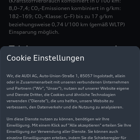
(Kraftstoffverbrauch kombiniert in l/100 km:
8,0–7,4; CO
-Emissionen kombiniert in g/km:
2
182–169; CO
-Klasse: G–F) bis zu 17 g/km
2
beziehungsweise 0,74 l/100 km (gemäß WLTP)
Einsparung möglich.
Triebstranggenerator als
Cookie Einstellungen
zusätzliches
leistungsstarkes
Wir, die AUDI AG, Auto-Union-Straße 1, 85057 Ingolstadt, allein
Antriebsmodul
oder in Zusammenarbeit mit unseren verbundenen Unternehmen
und Partnern ("Wir", "Unser"), nutzen auf unserer Website eigene
und Dienste Dritter, die Cookies und ähnliche Technologien
Ein weiterer wesentlicher Pluspunkt: Das MHEV
verwenden ("Dienste"), die uns helfen, unsere Website zu
plus-System steigert die Performance und den
verbessern, den Datenverkehr und die Nutzung zu analysieren.
Fahrkomfort. Das kompakte und zugleich
Um diese Dienste nutzen zu können, benötigen wir Ihre
leistungsstarke elektrische Antriebsmodul im
Einwilligung. Mit einem Klick auf "Alle akzeptieren" erteilen Sie Ihre
neuen MHEV plus-System ist der
Einwilligung zur Verwendung aller Dienste. Sie können auch
Triebstranggenerator (TSG). Diese Komponente
einzelne Einwilligungen erteilen, indem Sie die Schieberegler für