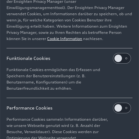
der Ensighten Privacy Manager (unser
ermöglicht auf der Abtriebswelle eine maximale
Einwilligungsmanagementtool). Der Ensighten Privacy Manager
Drehzahl von 5.550 Umdrehungen pro Minute.
verwendet Cookies, um Informationen darüber zu speichern, ob und
wenn ja, für welche Kategorien von Cookies Benutzer ihre
Dies entspricht je nach Fahrzeug- und
Einwilligung erteilt haben. Weitere Informationen zum Ensighten
Antriebsvariante einer Geschwindigkeit von 130-
Privacy Manager, sowie zu Ihren Rechten als betroffene Person
140 km/h.
können Sie in unserer
Cookie Information
nachlesen.
Bei minimalem Änderungsaufwand an den
Funktionale Cookies
umliegenden Bauteilen und Komponenten konnte
der benötigte Bauraum geschaffen werden, um
Funktionale Cookies ermöglichen das Erfassen und
am Getriebeausgang einen Elektromotor
Speichern der Benutzereinstellungen (z. B.
innerhalb der bestehenden
Benutzername, Konfigurationen) um die
Fahrzeugtunnelgrenzen zu integrieren. Die
Benutzerfreundlichkeit zu erhöhen.
Positionierung direkt hinter dem Getriebe bietet
mehrere Vorteile: Die vom TSG gelieferten 18 kW
Performance Cookies
Antriebsleistung beziehungsweise bis zu 25 kW
Rekuperationsleistung liegt ohne weitere
Performance Cookies sammeln Informationen darüber,
Verluste direkt am Achsabtrieb an. Aufgrund
wie unsere Webseite genutzt wird (z. B. Anzahl der
Besuche, Verweildauer). Diese Cookies werden zur
dieser Anordnung kann der TSG unverändert und
Optimierung der Webseite verwendet.