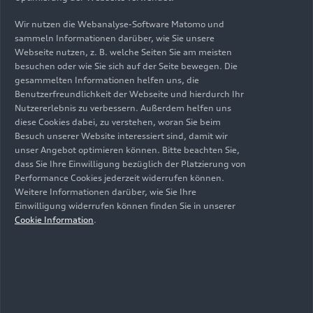
modular sowohl bei Front- als auch
Allradantrieben zum Einsatz kommen.
Wir nutzen die Webanalyse-Software Matomo und
sammeln Informationen darüber, wie Sie unsere
Webseite nutzen, z. B. welche Seiten Sie am meisten
Um auch die hohen Komfortanforderungen an
besuchen oder wie Sie sich auf der Seite bewegen. Die
das System erfüllen zu können, muss eine präzise
gesammelten Informationen helfen uns, die
Steuerung von Drehmoment, Strom und Drehzahl
Benutzerfreundlichkeit der Webseite und hierdurch Ihr
der E-Maschine gewährleistet sein. Der
Nutzererlebnis zu verbessern. Außerdem helfen uns
Betriebstemperaturbereich erstreckt sich von
diese Cookies dabei, zu verstehen, woran Sie beim
Besuch unserer Website interessiert sind, damit wir
minus 40 bis zu plus 75 Grad Celsius. Ein
unser Angebot optimieren können. Bitte beachten Sie,
Wassermantel umgibt die E-Maschine und kühlt
dass Sie Ihre Einwilligung bezüglich der Platzierung von
außerdem im gemeinsamen Kühlmittelkreislauf
Performance Cookies jederzeit widerrufen können.
die kompakte und hochintegrierte
Weitere Informationen darüber, wie Sie Ihre
Leistungselektronik, die platzsparend direkt an
Einwilligung widerrufen können finden Sie in unserer
Cookie Information
.
der E-Maschine montiert ist. Innerhalb der
Leistungselektronik sind die hochperformanten
Leistungsmodule um den Kühlkörper herum
angeordnet. Die Zwischenkreis-Kondensatoren
sind platzsparend und thermisch optimal vom
Kühlkörper umgeben.