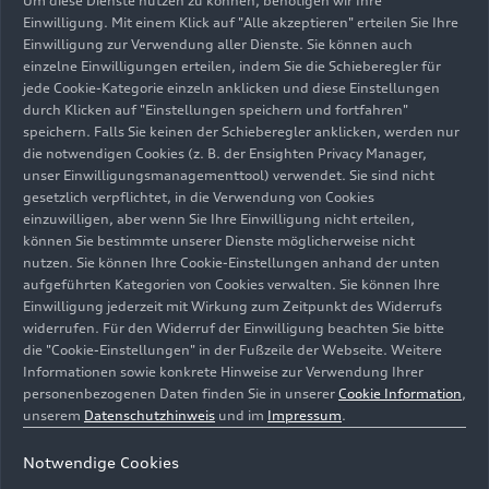
Um diese Dienste nutzen zu können, benötigen wir Ihre
Einwilligung. Mit einem Klick auf "Alle akzeptieren" erteilen Sie Ihre
Einwilligung zur Verwendung aller Dienste. Sie können auch
einzelne Einwilligungen erteilen, indem Sie die Schieberegler für
jede Cookie-Kategorie einzeln anklicken und diese Einstellungen
durch Klicken auf "Einstellungen speichern und fortfahren"
29.07.2026
Illustration
speichern. Falls Sie keinen der Schieberegler anklicken, werden nur
Audi Q9
die notwendigen Cookies (z. B. der Ensighten Privacy Manager,
unser Einwilligungsmanagementtool) verwendet. Sie sind nicht
gesetzlich verpflichtet, in die Verwendung von Cookies
einzuwilligen, aber wenn Sie Ihre Einwilligung nicht erteilen,
können Sie bestimmte unserer Dienste möglicherweise nicht
nutzen. Sie können Ihre Cookie-Einstellungen anhand der unten
aufgeführten Kategorien von Cookies verwalten. Sie können Ihre
Einwilligung jederzeit mit Wirkung zum Zeitpunkt des Widerrufs
widerrufen. Für den Widerruf der Einwilligung beachten Sie bitte
die "Cookie-Einstellungen" in der Fußzeile der Webseite. Weitere
Informationen sowie konkrete Hinweise zur Verwendung Ihrer
personenbezogenen Daten finden Sie in unserer
Cookie Information
,
unserem
Datenschutzhinweis
und im
Impressum
.
Notwendige Cookies