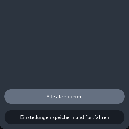
Agiles Handling und
Komfort
Der neue Audi Q5 SUV bietet die markentypischen
Fahreigenschaften mit einem weitgehend
neutralen Fahrverhalten und erzielt durch seine
optimierte Fahrwerks- und Lenkungsabstimmung
einen spürbaren Komfortgewinn.
Serienmäßig rollt der neue Q5 mit einem
dynamisch abgestimmten Stahlfahrwerk vom
Band. Alternativ steht ein Sportfahrwerk
Alle akzeptieren
(Serienbestandteil beim SQ5
) zur Wahl. Das
Stahlfederfahrwerk in Kombination mit dem
passiven Dämpfungssystem FSD (Frequency
Einstellungen speichern und fortfahren
Selective Damping) und agilerer Vorderachse