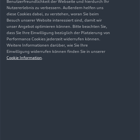
Benutzerfreundlichkeit der Webseite und hierdurch Ihr
in der Front. Unter dem Singleframe sitzt ein
Nutzererlebnis zu verbessern. Außerdem helfen uns
großer Lufteinlass mit der Sensorik, durch den
diese Cookies dabei, zu verstehen, woran Sie beim
der Q5 optisch satt und breit auf der Straße steht.
Besuch unserer Website interessiert sind, damit wir
Das Exterieur S line beeindruckt mit markanten
unser Angebot optimieren können. Bitte beachten Sie,
dass Sie Ihre Einwilligung bezüglich der Platzierung von
und sportlich gezeichneten Karosseriebauteilen,
Performance Cookies jederzeit widerrufen können.
etwa die Einfassungen der Air Curtain Tubes mit
Weitere Informationen darüber, wie Sie Ihre
Akzenten in Chromoptik matt anthrazit. Beim S-
Einwilligung widerrufen können finden Sie in unserer
Modell sind diese Elemente in Chromoptik matt
Cookie Information
.
silber gehalten.
Das Heck des Q5 SUV ist durch die starke
Reduktion von Linien äußerst klar gestaltet. Von
der Heckscheibe bis zur unteren Kante des
dreidimensional ausgeformten Leuchtenbandes
ergibt sich eine glatte Fläche, das Leuchtenband
begrenzt diese mit einem scharfen Schnitt, der
über die gesamte Fahrzeugbreite verläuft. Der
Bereich zwischen Leuchtenband und Stoßfänger
ist schnörkellos gehalten und verleiht dem SUV