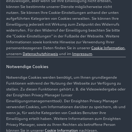
einzuwilligen, aber wenn Sie Ihre Einwilligung nicht erteilen,
Ablageflächen für Sonnenbrille, Schlüssel und
können Sie bestimmte unserer Dienste möglicherweise nicht
nutzen. Sie können Ihre Cookie-Einstellungen anhand der unten
weitere Gegenstände des Alltags, eine induktive
aufgeführten Kategorien von Cookies verwalten. Sie können Ihre
und gekühlte Ladeschale mit 15 Watt
Einwilligung jederzeit mit Wirkung zum Zeitpunkt des Widerrufs
Ladeleistung in der vorderen Mittelkonsole sowie
widerrufen. Für den Widerruf der Einwilligung beachten Sie bitte
zwei USB-C-Anschlüsse vorn und zwei im Fond.
die "Cookie-Einstellungen" in der Fußzeile der Webseite. Weitere
Optional unterstützen die USB-Anschlüsse vorn
Informationen sowie konkrete Hinweise zur Verwendung Ihrer
personenbezogenen Daten finden Sie in unserer
Cookie Information
,
Ladeleistungen von bis zu 60 Watt; bei den
unserem
Datenschutzhinweis
und im
Impressum
.
Fondanschlüssen sind sogar bis zu 100 Watt
Ladeleistung möglich. Damit können größere
Notwendige Cookies
Geräte wie Laptops sicher mit Strom versorgt und
während der Fahrt geladen werden.
Notwendige Cookies werden benötigt, um Ihnen grundlegende
Funktionen während der Nutzung der Webseite zur Verfügung zu
stellen. Zu diesen Funktionen gehört z. B. die Videowiedergabe oder
Purismus und Dynamik:
der Ensighten Privacy Manager (unser
Einwilligungsmanagementtool). Der Ensighten Privacy Manager
das Exterieurdesign
verwendet Cookies, um Informationen darüber zu speichern, ob und
wenn ja, für welche Kategorien von Cookies Benutzer ihre
Einwilligung erteilt haben. Weitere Informationen zum Ensighten
Die Audi Q5 SUV Modelle sind in der dritten
Privacy Manager, sowie zu Ihren Rechten als betroffene Person
Generation nochmals deutlich sportlicher
können Sie in unserer
Cookie Information
nachlesen.