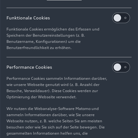
geworden und bieten perfekte Proportionen. Die
straffe und hoch liegende Schulterlinie kreiert
eine kraftvolle Silhouette, verbindet Front- und
Funktionale Cookies
Heckleuchten und lässt das Fahrzeug optisch
Funktionale Cookies ermöglichen das Erfassen und
länger wirken. Über dem Schweller führt eine
Speichern der Benutzereinstellungen (z. B.
ansteigende Linie über die Radhäuser bis in den
Benutzername, Konfigurationen) um die
hinteren Stoßfänger, was dem Fahrzeug schon im
Benutzerfreundlichkeit zu erhöhen.
Stand einen dynamischen Auftritt verleiht.
Performance Cookies
Die Front präsentiert sich selbstbewusst, da alle
prägenden Designelemente im Vergleich mit dem
Performance Cookies sammeln Informationen darüber,
Vorgängermodell eine Ebene höher platziert sind.
wie unsere Webseite genutzt wird (z. B. Anzahl der
Der sportlich-breite Singleframe sitzt hoch und
Besuche, Verweildauer). Diese Cookies werden zur
Optimierung der Webseite verwendet.
wird von vertikalen Air Curtains flankiert.
Wir nutzen die Webanalyse-Software Matomo und
Die stark gefeilten und skulptural ausgeformten
sammeln Informationen darüber, wie Sie unsere
Scheinwerfer erzeugen einen scharfen,
Webseite nutzen, z. B. welche Seiten Sie am meisten
fokussierten Blick und manifestieren den agilen
besuchen oder wie Sie sich auf der Seite bewegen. Die
gesammelten Informationen helfen uns, die
und selbstbewussten Charakter des Autos bereits