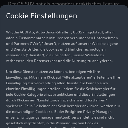
Der Q5 SUV hat als besonders praktisches Feature
eine komplett verstellbare Rückbank. Sie lässt
Cookie Einstellungen
sich sowohl in Längsrichtung verschieben als auch
in der Neigung verändern – so wächst bei Bedarf
das Kofferraumvolumen oder der Komfort für die
Wir, die AUDI AG, Auto-Union-Straße 1, 85057 Ingolstadt, allein
Passagiere im Fond. Gleichzeitig finden auf der
oder in Zusammenarbeit mit unseren verbundenen Unternehmen
und Partnern ("Wir", "Unser"), nutzen auf unserer Website eigene
Rückbank drei Personen bequem Platz. Bei
und Dienste Dritter, die Cookies und ähnliche Technologien
umgeklappten Fondsitzen wächst das
verwenden ("Dienste"), die uns helfen, unsere Website zu
Transportvolumen – je nach Modellvariante – auf
verbessern, den Datenverkehr und die Nutzung zu analysieren.
bis zu 1.473 Liter an. Die Gepäckraumabdeckung
Um diese Dienste nutzen zu können, benötigen wir Ihre
kann in ein extra dafür vorgesehenes Fach unter
Einwilligung. Mit einem Klick auf "Alle akzeptieren" erteilen Sie Ihre
dem Kofferraum-Laderaumboden verstaut
Einwilligung zur Verwendung aller Dienste. Sie können auch
werden. Somit ergibt sich nochmals mehr Platz
einzelne Einwilligungen erteilen, indem Sie die Schieberegler für
für Gepäck und ein sicherer Ort für die
jede Cookie-Kategorie einzeln anklicken und diese Einstellungen
Abdeckung.
durch Klicken auf "Einstellungen speichern und fortfahren"
speichern. Falls Sie keinen der Schieberegler anklicken, werden nur
die notwendigen Cookies (z. B. der Ensighten Privacy Manager,
Weitere praktische Features sind ein im Vergleich
unser Einwilligungsmanagementtool) verwendet. Sie sind nicht
zum Vorgängermodell vergrößertes Ablagefach
gesetzlich verpflichtet, in die Verwendung von Cookies
unter der Mittelarmlehne und zahlreiche kleinere