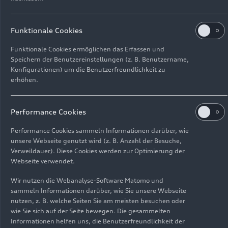
damit die Versorgungssicherheit.
Funktionale Cookies
Das Verfahren, die sogenannte In-situ-
Biolaugung, wurde im Labor entwickelt,
Funktionale Cookies ermöglichen das Erfassen und
optimiert und schließlich im Forschungsbergwerk
Speichern der Benutzereinstellungen (z. B. Benutzername,
der TU Bergakademie Freiberg unter realen
Konfigurationen) um die Benutzerfreundlichkeit zu
erhöhen.
Bedingungen erprobt. Dabei bohren die
Forschenden unter Tage kleine Löcher in den
Erzgang. Während des Laugungsverfahrens
Performance Cookies
werden die Wertelemente mit Hilfe von
Mikroorganismen aus dem Erz gelöst. Diese
Performance Cookies sammeln Informationen darüber, wie
unsere Webseite genutzt wird (z. B. Anzahl der Besuche,
Mikroorganismen sind bereits im Bergwerk
Verweildauer). Diese Cookies werden zur Optimierung der
vorhanden. „Die Bakterien sind für uns die kleinen
Webseite verwendet.
Bergbauarbeiter, die helfen, die Metallionen in
eine Lösung zu überführen“, erklärt Roland
Wir nutzen die Webanalyse-Software Matomo und
Haseneder vom Institut für Thermische
sammeln Informationen darüber, wie Sie unsere Webseite
nutzen, z. B. welche Seiten Sie am meisten besuchen oder
Verfahrenstechnik, Umwelt- und
wie Sie sich auf der Seite bewegen. Die gesammelten
Naturstoffverfahrenstechnik. So löst sich ein Teil
Informationen helfen uns, die Benutzerfreundlichkeit der
der mineralischen Bestandteile. Diesen Schritt