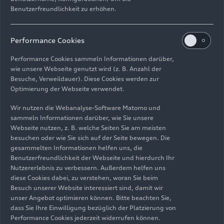
In Nachbarschaft zum
Benutzerfreundlichkeit zu erhöhen.
Fahrzeugsicherheitszentrum ist ein neues
Rechenzentrum von Audi entstanden. Auf einer
Performance Cookies
Geschossfläche von fast 10.000 Quadratmetern
unterstützt es die Zukunftsprojekte der AUDI AG
Performance Cookies sammeln Informationen darüber,
mit modernster Hard- und Software. Etwa 800
wie unsere Webseite genutzt wird (z. B. Anzahl der
Besuche, Verweildauer). Diese Cookies werden zur
Server- und Datenschränke sind dort auf einer IT-
Optimierung der Webseite verwendet.
Fläche von 2.400 Quadratmetern verfügbar. Die
mögliche Leistung beträgt in der ersten
Wir nutzen die Webanalyse-Software Matomo und
Ausbaustufe rund 2 Megawatt und kann auf bis
sammeln Informationen darüber, wie Sie unsere
Webseite nutzen, z. B. welche Seiten Sie am meisten
zu 4,4 Megawatt angehoben werden. Im
besuchen oder wie Sie sich auf der Seite bewegen. Die
Technikkonzept des Rechenzentrums stehen
gesammelten Informationen helfen uns, die
maximale Verfügbarkeit, höchste
Benutzerfreundlichkeit der Webseite und hierdurch Ihr
Ausfallsicherheit sowie Energieeffizienz an erster
Nutzererlebnis zu verbessern. Außerdem helfen uns
Stelle. So fließt die Abwärme der Server dank
diese Cookies dabei, zu verstehen, woran Sie beim
Besuch unserer Website interessiert sind, damit wir
eines neuartigen Konzepts in das
unser Angebot optimieren können. Bitte beachten Sie,
Gesamtenergieversorgungsnetz des incampus ein
dass Sie Ihre Einwilligung bezüglich der Platzierung von
und kann andernorts auf dem Areal zum Heizen
Performance Cookies jederzeit widerrufen können.