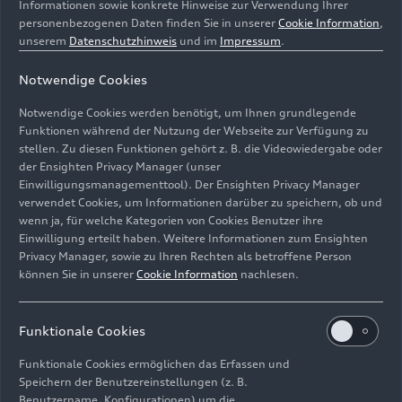
Informationen sowie konkrete Hinweise zur Verwendung Ihrer
personenbezogenen Daten finden Sie in unserer
Cookie Information
,
Ein fester sowie ein mobiler, drehbarer
unserem
Datenschutzhinweis
und im
Impressum
.
Crashblock mit vier Anprallseiten ermöglichen
Notwendige Cookies
einen effizienten Betrieb. So können pro Jahr
noch wesentlich mehr Gesamtfahrzeug-
Notwendige Cookies werden benötigt, um Ihnen grundlegende
Crashtests durchgeführt werden als in der bisher
Funktionen während der Nutzung der Webseite zur Verfügung zu
genutzten Crashhalle auf dem Werkgelände von
stellen. Zu diesen Funktionen gehört z. B. die Videowiedergabe oder
der Ensighten Privacy Manager (unser
Audi in Ingolstadt. Zudem bietet das neue
Einwilligungsmanagementtool). Der Ensighten Privacy Manager
Fahrzeugsicherheitszentrum den rund 100
verwendet Cookies, um Informationen darüber zu speichern, ob und
Mitarbeitenden vor Ort verschiedene weitere
wenn ja, für welche Kategorien von Cookies Benutzer ihre
Prüfeinrichtungen für System-, Karosserie- und
Einwilligung erteilt haben. Weitere Informationen zum Ensighten
Bauteilprüfungen.
Privacy Manager, sowie zu Ihren Rechten als betroffene Person
können Sie in unserer
Cookie Information
nachlesen.
Mehr Informationen zum neuen
Fahrzeugsicherheitszentrum finden sich
hier
.
Funktionale Cookies
Funktionale Cookies ermöglichen das Erfassen und
Das Rechenzentrum
Speichern der Benutzereinstellungen (z. B.
Benutzername, Konfigurationen) um die