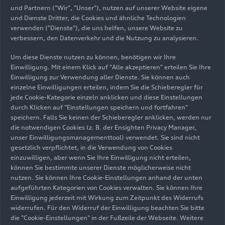
und Partnern ("Wir", "Unser"), nutzen auf unserer Website eigene
Das
und Dienste Dritter, die Cookies und ähnliche Technologien
verwenden ("Dienste"), die uns helfen, unsere Website zu
Fahrzeugsicherheitszentru
verbessern, den Datenverkehr und die Nutzung zu analysieren.
m
Um diese Dienste nutzen zu können, benötigen wir Ihre
Einwilligung. Mit einem Klick auf "Alle akzeptieren" erteilen Sie Ihre
Einwilligung zur Verwendung aller Dienste. Sie können auch
Das größte Gebäude auf dem incampus-Gelände
einzelne Einwilligungen erteilen, indem Sie die Schieberegler für
ist das neue Fahrzeugsicherheitszentrum. Es
jede Cookie-Kategorie einzeln anklicken und diese Einstellungen
misst mit Anlaufbahnen 130 mal 260 Meter. Bei
durch Klicken auf "Einstellungen speichern und fortfahren"
der Konzeption der Anlage wurde insbesondere
speichern. Falls Sie keinen der Schieberegler anklicken, werden nur
darauf geachtet, Möglichkeiten für zukünftige
die notwendigen Cookies (z. B. der Ensighten Privacy Manager,
unser Einwilligungsmanagementtool) verwendet. Sie sind nicht
Entwicklungen bereitzuhalten. So besteht die
gesetzlich verpflichtet, in die Verwendung von Cookies
integrierte Crasharena aus einem stützenfreien
einzuwilligen, aber wenn Sie Ihre Einwilligung nicht erteilen,
Bereich von 50 mal 50 Metern. Die sich darin
können Sie bestimmte unserer Dienste möglicherweise nicht
kreuzenden Anlaufbahnen ermöglichen
nutzen. Sie können Ihre Cookie-Einstellungen anhand der unten
Versuchskonfigurationen wie Fahrzeug-Fahrzeug-
aufgeführten Kategorien von Cookies verwalten. Sie können Ihre
Einwilligung jederzeit mit Wirkung zum Zeitpunkt des Widerrufs
Kollisionen. Die längste Anlaufbahn ist 250 Meter
widerrufen. Für den Widerruf der Einwilligung beachten Sie bitte
lang und erlaubt auch Versuche zu Crash-
die "Cookie-Einstellungen" in der Fußzeile der Webseite. Weitere
Situationen mit vorangehenden Bremseingriffen.