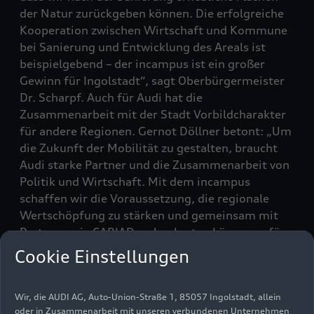
der Natur zurückgeben können. Die erfolgreiche
Kooperation zwischen Wirtschaft und Kommune
bei Sanierung und Entwicklung des Areals ist
beispielgebend – der incampus ist ein großer
Gewinn für Ingolstadt“, sagt Oberbürgermeister
Dr. Scharpf. Auch für Audi hat die
Zusammenarbeit mit der Stadt Vorbildcharakter
für andere Regionen. Gernot Döllner betont: „Um
die Zukunft der Mobilität zu gestalten, braucht
Audi starke Partner und die Zusammenarbeit von
Politik und Wirtschaft. Mit dem incampus
schaffen wir die Voraussetzung, die regionale
Wertschöpfung zu stärken und gemeinsam mit
Partnern wie CARIAD an konkreten Lösungen für
unsere Vision der Zukunft der Mobilität zu
Cookie Einstellungen
arbeiten.“ Zudem gestalte Audi moderne
Arbeitsplätze, zum Beispiel im neuen
Wir, die AUDI AG, Auto-Union-Straße 1, 85057 Ingolstadt, allein
Fahrzeugsicherheitszentrum.
oder in Zusammenarbeit mit unseren verbundenen Unternehmen