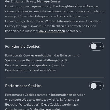
der Ensighten Privacy Manager (unser
Wirtschaft und Politik eng zusammenarbeiten
Einwilligungsmanagementtool). Der Ensighten Privacy Manager
müssen.
verwendet Cookies, um Informationen darüber zu speichern, ob und
wenn ja, für welche Kategorien von Cookies Benutzer ihre
Einwilligung erteilt haben. Weitere Informationen zum Ensighten
Peter Bosch über die
Privacy Manager, sowie zu Ihren Rechten als betroffene Person
Bedeutung des incampus
können Sie in unserer
Cookie Information
nachlesen.
für CARIAD:
Funktionale Cookies
Ingolstadt steht schon immer für Vorsprung.
Funktionale Cookies ermöglichen das Erfassen und
Speichern der Benutzereinstellungen (z. B.
Wir sind mit CARIAD zum Beispiel in
Benutzername, Konfigurationen) um die
Wolfsburg, Berlin, Peking oder dem Silicon
Benutzerfreundlichkeit zu erhöhen.
Valley vertreten – aber unser größter Standort
befindet sich hier am incampus in Ingolstadt.
Performance Cookies
Der incampus ist ein Ort, an dem Vorsprung
Realität wird. Daten sind das neue Öl und wir
Performance Cookies sammeln Informationen darüber,
wie unsere Webseite genutzt wird (z. B. Anzahl der
werden sie nutzen, um das Rennen zu
Besuche, Verweildauer). Diese Cookies werden zur
gewinnen.
Optimierung der Webseite verwendet.