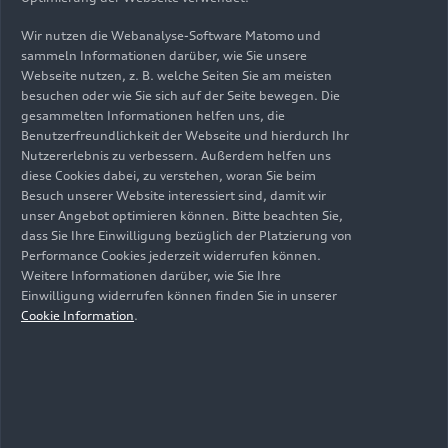
Wir nutzen die Webanalyse-Software Matomo und
Peter Bosch über
sammeln Informationen darüber, wie Sie unsere
automatisiertes Fahren in
Webseite nutzen, z. B. welche Seiten Sie am meisten
besuchen oder wie Sie sich auf der Seite bewegen. Die
Europa:
gesammelten Informationen helfen uns, die
Benutzerfreundlichkeit der Webseite und hierdurch Ihr
Nutzererlebnis zu verbessern. Außerdem helfen uns
Durch die Automated Driving Alliance mit
diese Cookies dabei, zu verstehen, woran Sie beim
Besuch unserer Website interessiert sind, damit wir
Bosch sind wir hier in Ingolstadt die einzigen
unser Angebot optimieren können. Bitte beachten Sie,
in Europa, die einen eigenen Tech-Stack für
dass Sie Ihre Einwilligung bezüglich der Platzierung von
automatisiertes Fahren entwickeln.
Performance Cookies jederzeit widerrufen können.
Weitere Informationen darüber, wie Sie Ihre
Unsere CARIAD Pioneering Fleet wird bis 2024
Einwilligung widerrufen können finden Sie in unserer
auf 1.000 Fahrzeuge wachsen. Das sind
Cookie Information
.
Hightech-Fahrzeuge mit zwölf Kameras und
einem High-Performance-Computer. Mit ihnen
legen wir die Grundlage dafür, dass
Autofahren so sicher wird wie nie zuvor.