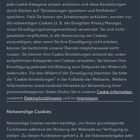
jede Cookie-Kategorie einzeln anklicken und diese Einstellungen
durch Klicken auf "Einstellungen speichern und fortfahren"
Gernot Döllner über die
speichern. Falls Sie keinen der Schieberegler anklicken, werden nur
die notwendigen Cookies (z. B. der Ensighten Privacy Manager,
Zusammenarbeit von
unser Einwilligungsmanagementtool) verwendet. Sie sind nicht
gesetzlich verpflichtet, in die Verwendung von Cookies
Wirtschaft und Politik:
einzuwilligen, aber wenn Sie Ihre Einwilligung nicht erteilen,
können Sie bestimmte unserer Dienste möglicherweise nicht
nutzen. Sie können Ihre Cookie-Einstellungen anhand der unten
Auf kommunaler Ebene gibt es viele
aufgeführten Kategorien von Cookies verwalten. Sie können Ihre
Möglichkeiten der Zusammenarbeit von
Einwilligung jederzeit mit Wirkung zum Zeitpunkt des Widerrufs
Wirtschaft und Politik. Hier hat der incampus
widerrufen. Für den Widerruf der Einwilligung beachten Sie bitte
definitiv Vorbildcharakter. Sowohl in puncto
die "Cookie-Einstellungen" in der Fußzeile der Webseite. Weitere
Informationen sowie konkrete Hinweise zur Verwendung Ihrer
Nachhaltigkeit, aber auch im Hinblick auf
personenbezogenen Daten finden Sie in unserer
Cookie Information
,
moderne Arbeitsplätze, zum Beispiel im neuen
unserem
Datenschutzhinweis
und im
Impressum
.
Fahrzeugsicherheitszentrum.
Notwendige Cookies
Neben internen Partnern wie CARIAD brauchen
wir auch externe Partner wie die Politik. Der
Notwendige Cookies werden benötigt, um Ihnen grundlegende
Ausbau der Ladeinfrastruktur ist sicherlich das
Funktionen während der Nutzung der Webseite zur Verfügung zu
stellen. Zu diesen Funktionen gehört z. B. die Videowiedergabe oder
dringlichste Problem, bei dem wir als