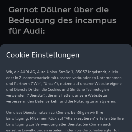
Gernot Döllner über die
Bedeutung des incampus
für Audi:
Was Audi und die Stadt Ingolstadt am
Cookie Einstellungen
incampus gemeinsam geschafft haben, kann
ein Leuchtturm für andere Regionen sein. Um
den incampus nachhaltig zu entwickeln,
Wir, die AUDI AG, Auto-Union-Straße 1, 85057 Ingolstadt, allein
verlängern wir das Joint Venture von Audi und
oder in Zusammenarbeit mit unseren verbundenen Unternehmen
der Stadt Ingolstadt um weitere zehn Jahre.
und Partnern ("Wir", "Unser"), nutzen auf unserer Website eigene
und Dienste Dritter, die Cookies und ähnliche Technologien
Auf dem incampus können wir unsere Vision
verwenden ("Dienste"), die uns helfen, unsere Website zu
verbessern, den Datenverkehr und die Nutzung zu analysieren.
umsetzen: Fahrzeuge, die wirklich rund um die
Software entwickelt sind. Die offizielle
Um diese Dienste nutzen zu können, benötigen wir Ihre
Eröffnung heute ist deshalb ein starkes Signal:
Einwilligung. Mit einem Klick auf "Alle akzeptieren" erteilen Sie Ihre
Wir siedeln Zukunftsthemen hier an und
Einwilligung zur Verwendung aller Dienste. Sie können auch
setzen sie in die Praxis um.
einzelne Einwilligungen erteilen, indem Sie die Schieberegler für