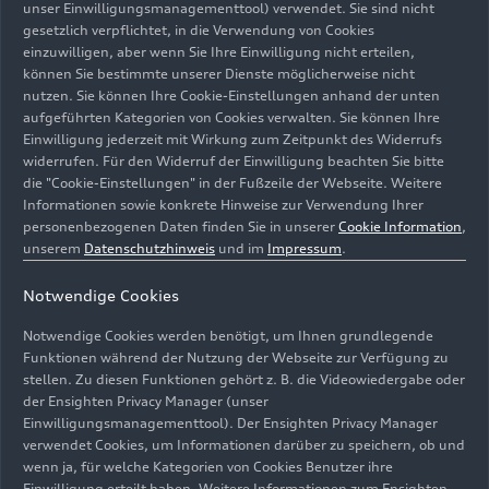
unser Einwilligungsmanagementtool) verwendet. Sie sind nicht
gesetzlich verpflichtet, in die Verwendung von Cookies
Im Heck des „Prinzen“, wo früher ein
einzuwilligen, aber wenn Sie Ihre Einwilligung nicht erteilen,
Zweizylinder-Benziner mit 30 PS (22 kW) seine
können Sie bestimmte unserer Dienste möglicherweise nicht
nutzen. Sie können Ihre Cookie-Einstellungen anhand der unten
Arbeit verrichtete, findet sich nun eine E-
aufgeführten Kategorien von Cookies verwalten. Sie können Ihre
Maschine mit 240 PS (176 kW). Sie stammt aus
Einwilligung jederzeit mit Wirkung zum Zeitpunkt des Widerrufs
einem Audi
e-tron
von 2020. Gespeist wird die
widerrufen. Für den Widerruf der Einwilligung beachten Sie bitte
Maschine von einer Batterie aus dem Plug-In-
die "Cookie-Einstellungen" in der Fußzeile der Webseite. Weitere
Hybrid Audi Q7
TFSI e
quattro
.
Informationen sowie konkrete Hinweise zur Verwendung Ihrer
personenbezogenen Daten finden Sie in unserer
Cookie Information
,
unserem
Datenschutzhinweis
und im
Impressum
.
Diese sitzt unter der Fronthaube, wo der
NSU
Prinz
einst seinen Kraftstofftank hatte. Kühlende
Notwendige Cookies
Luft atmet der Schnellstromer durch einen
Notwendige Cookies werden benötigt, um Ihnen grundlegende
breiten Lufteinlass unten in der Stoßstange ein
Funktionen während der Nutzung der Webseite zur Verfügung zu
und durch eine üppig dimensionierte Öffnung in
stellen. Zu diesen Funktionen gehört z. B. die Videowiedergabe oder
der Fronthaube wieder aus. Auch die Heckklappe
der Ensighten Privacy Manager (unser
verbessert die Kühlung und lässt sich in
Einwilligungsmanagementtool). Der Ensighten Privacy Manager
halbgeöffneter Position befestigen. So offenbart
verwendet Cookies, um Informationen darüber zu speichern, ob und
wenn ja, für welche Kategorien von Cookies Benutzer ihre
sie nicht nur die elektrische Kraftzentrale,
Einwilligung erteilt haben. Weitere Informationen zum Ensighten