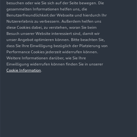
besuchen oder wie Sie sich auf der Seite bewegen. Die
Brilliantschwarz. Auf der Seite des Fahrzeugs sind
gesammelten Informationen helfen uns, die
Akzente wie der Jubiläumsschriftzug „150“
Benutzerfreundlichkeit der Webseite und hierdurch Ihr
aufgebracht.
Nutzererlebnis zu verbessern. Außerdem helfen uns
diese Cookies dabei, zu verstehen, woran Sie beim
Der große Leistungssprung erforderte
Besuch unserer Website interessiert sind, damit wir
unser Angebot optimieren können. Bitte beachten Sie,
umfangreiche Veränderungen am und unter dem
dass Sie Ihre Einwilligung bezüglich der Platzierung von
Blech. Ein modifizierter Unterbau aus einem Audi
Performance Cookies jederzeit widerrufen können.
A1 inklusive Bremsen und Achsen bildet die Basis.
Weitere Informationen darüber, wie Sie Ihre
Ihm haben die Azubis die umfassend modifizierte
Einwilligung widerrufen können finden Sie in unserer
und deutlich verbreiterte Karosserie aufgesetzt.
Cookie Information
.
Unübersehbar athletisch sind die muskulösen
Kotflügel. Diese haben die Azubis mit
Unterstützung des Audi Designs entworfen und
per 3D-Druck Realität werden lassen. Darunter
finden breite Räder Platz. Dank moderner
Performancereifen sorgen sie beim
Beschleunigen und auf sportlicher Kurvenfahrt
für den nötigen Grip.