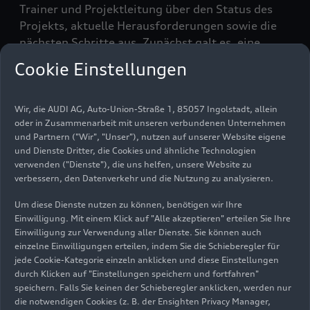
Trainer und Projektleitung über den Status des
Projekts, aktuelle Herausforderungen sowie die
nächsten Schritte aus. Zunächst galt es, eine
solide Basis für die späteren Umbauten zu
Cookie Einstellungen
schaffen. Mizgar Doman Hassan, Auszubildender
zum Karosserie- und Fahrzeugbaumechaniker
erinnert sich: „Als wir das Auto bekommen haben,
Wir, die AUDI AG, Auto-Union-Straße 1, 85057 Ingolstadt, allein
oder in Zusammenarbeit mit unseren verbundenen Unternehmen
hatte die Karosserie mehrere Roststellen. Diese
und Partnern ("Wir", "Unser"), nutzen auf unserer Website eigene
haben wir als erstes in Ordnung gebracht.“
und Dienste Dritter, die Cookies und ähnliche Technologien
verwenden ("Dienste"), die uns helfen, unsere Website zu
Der Antrieb: elektrisierend
verbessern, den Datenverkehr und die Nutzung zu analysieren.
und emissionsfrei
Um diese Dienste nutzen zu können, benötigen wir Ihre
Einwilligung. Mit einem Klick auf "Alle akzeptieren" erteilen Sie Ihre
Einwilligung zur Verwendung aller Dienste. Sie können auch
Während sich die angehenden Karosserie- und
einzelne Einwilligungen erteilen, indem Sie die Schieberegler für
Lack-Fachleute um das Chassis und die Außenhaut
jede Cookie-Kategorie einzeln anklicken und diese Einstellungen
des Klassikers kümmerten, nahmen sich die
durch Klicken auf "Einstellungen speichern und fortfahren"
speichern. Falls Sie keinen der Schieberegler anklicken, werden nur
künftigen Kfz-Mechatroniker Antrieb, Batterie
die notwendigen Cookies (z. B. der Ensighten Privacy Manager,
und Fahrwerk an.