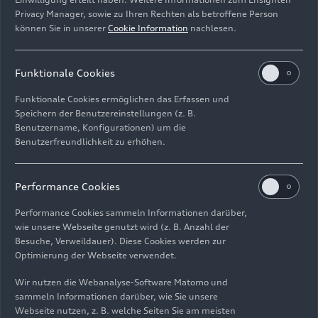
sondern erinnert auch an historische
Privacy Manager, sowie zu Ihren Rechten als betroffene Person
Rennfahrzeuge auf Basis des sportlichen NSU
können Sie in unserer
Cookie Information
nachlesen.
Prinz 1000. Wo damals meist eine Reihe offener
Vergasertrichter die sportlichen Intentionen
dieser Autos verriet, ist beim EP4 heute die E-
Funktionale Cookies
Maschine zu sehen.
Funktionale Cookies ermöglichen das Erfassen und
Speichern der Benutzereinstellungen (z. B.
Das Exterieur: athletisch
Benutzername, Konfigurationen) um die
Benutzerfreundlichkeit zu erhöhen.
und historisch
Performance Cookies
Für die Azubis war klar: Dass ihr EP4 sein Leben
als NSU Prinz begann, sollte er mit Stolz zeigen.
Performance Cookies sammeln Informationen darüber,
Zu den historischen Merkmalen gehören deshalb
wie unsere Webseite genutzt wird (z. B. Anzahl der
Besuche, Verweildauer). Diese Cookies werden zur
nicht nur die Front- und Heckleuchten. Die
Optimierung der Webseite verwendet.
Karosserie aus den 1970er Jahren behielt auch
ihre charakteristische Schulter- und Dachlinie. Die
Wir nutzen die Webanalyse-Software Matomo und
Azubis befreiten das Blechkleid von Rost und
sammeln Informationen darüber, wie Sie unsere
lackierten es in den Audi-Farben Suzukagrau und
Webseite nutzen, z. B. welche Seiten Sie am meisten