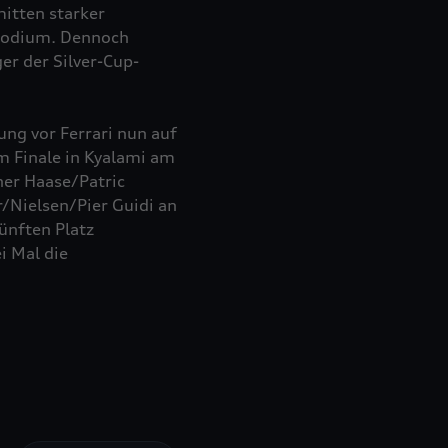
itten starker
tpodium. Dennoch
er der Silver-Cup-
ng vor Ferrari nun auf
m Finale in Kyalami am
her Haase/Patric
/Nielsen/Pier Guidi an
ünften Platz
i Mal die