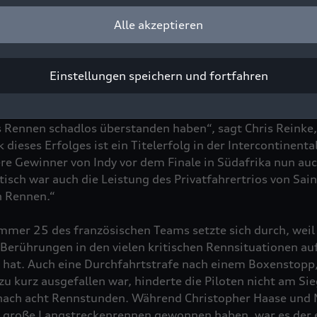
rcontinental GT Challenge. Der hart umkämpfte Sieg bei d
ts der dritte Gesamterfolg des Audi R8 LMS bei einem int
Alle akzeptieren
 Nordamerika seit 2017. Zahlreiche Zwischenfälle, Straf
rb, in dem auch die drei Teams von Audi Sport nicht vers
Einstellungen speichern und fortfahren
kwunsch an das Audi Sport Team Saintéloc und unsere dre
s Rennen schadlos überstanden haben“, sagt Chris Reinke,
dieses Erfolges ist ein Titelerfolg in der Intercontinenta
e Gewinner von Indy vor dem Finale in Südafrika nun auc
isch war auch die Leistung des Privatfahrertrios von Sain
n Rennen.“
mmer 25 des französischen Teams setzte sich durch, weil 
 Berührungen in den vielen kritischen Rennsituationen a
hat. Auch eine Durchfahrtstrafe nach einem Boxenstopp,
u kurz ausgefallen war, hinderte die Piloten nicht am Si
nach acht Rennstunden. Während Christopher Haase und 
e große Langstreckenrennen gewonnen haben, war es der e