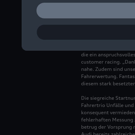
Saisonsieg in der Inte
Indianapolis war berei
Langstreckenrennen in
prägten einen Wettbewe
„Einen herzlichen Glüc
die ein anspruchsvolle
customer racing. „Dank 
nahe. Zudem sind unser
Fahrerwertung. Fantast
diesem stark besetzte
Die siegreiche Startnu
Fahrertrio Unfälle und
konsequent vermieden 
fehlerhaften Messung z
betrug der Vorsprung 
Audi bereits zahlreich