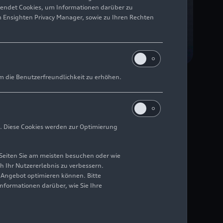
wendet Cookies, um Informationen darüber zu
m Ensighten Privacy Manager, sowie zu Ihren Rechten
r Haase
m die Benutzerfreundlichkeit zu erhöhen.
ung
. Diese Cookies werden zur Optimierung
t Ferrari-Piloten in
Seiten Sie am meisten besuchen oder wie
h Ihr Nutzererlebnis zu verbessern.
r Angebot optimieren können. Bitte
Informationen darüber, wie Sie Ihre
am Saintéloc der erste