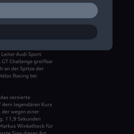
en 8 Stunden von
ernationalen
e und Gelbphasen
chont blieben.
i erfolgreichen Fahrer,
 Leiter Audi Sport
l GT Challenge greifbar
h an der Spitze der
téloc Racing bei
das versierte
uf dem legendären Kurs
 der wegen einer
eg. 11,9 Sekunden
Markus Winkelhock für
rste Sieg dieser Art