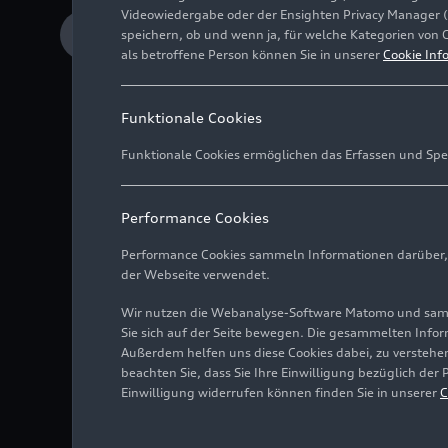
Videowiedergabe oder der Ensighten Privacy Manager 
Download Medieninformation
speichern, ob und wenn ja, für welche Kategorien von 
als betroffene Person können Sie in unserer
Cookie Inf
Funktionale Cookies
Funktionale Cookies ermöglichen das Erfassen und Spe
Performance Cookies
Audi nach Sieg auf
Performance Cookies sammeln Informationen darüber, w
Gewinner Haase/Nie
der Webseite verwendet.
Fahrerwertung
Wir nutzen die Webanalyse-Software Matomo und samme
Starker vierter Ges
Sie sich auf der Seite bewegen. Die gesammelten Infor
Außerdem helfen uns diese Cookies dabei, zu verstehen
beachten Sie, dass Sie Ihre Einwilligung bezüglich der
Einwilligung widerrufen können finden Sie in unserer
C
Audi Sport customer r