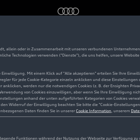
adt, allein oder in Zusammenarbeit mit unseren verbundenen Unternehmen 
hnliche Technologien verwenden ("Dienste"), die uns helfen, unsere Websit
Einwilligung. Mit einem Klick auf "Alle akzeptieren" erteilen Sie Ihre Einw
eregler für jede Cookie-Kategorie einzeln anklicken und diese Einstellungen
gler anklicken, werden nur die notwendigen Cookies (z. B. der Ensighten Pr
ie Verwendung von Cookies einzuwilligen, aber wenn Sie Ihre Einwilligung ni
instellungen anhand der unten aufgeführten Kategorien von Cookies verwalt
erika
en Widerruf der Einwilligung beachten Sie bitte die "Cookie-Einstellungen
enbezogenen Daten finden Sie in unserer
Cookie Information
, unserem
Date
g a. d. Donau
egende Funktionen während der Nutzung der Webseite zur Verfügung zu ste