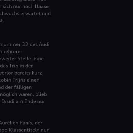
 sich nur noch Haase
achwuchs erwartet und
t.
artnummer 32 des Audi
z mehrerer
eiter Stelle. Eine
as Trio in der
erlor bereits kurz
obin Frijns einen
d der fälligen
möglich waren, blieb
a Drudi am Ende nur
urélien Panis, der
ope-Klassentiteln nun