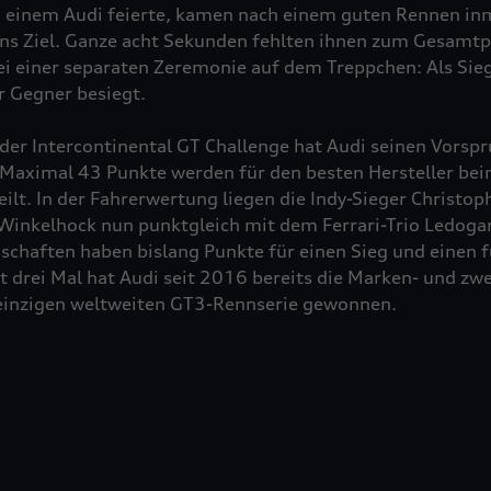
 einem Audi feierte, kamen nach einem guten Rennen inm
 ins Ziel. Ganze acht Sekunden fehlten ihnen zum Gesam
i einer separaten Zeremonie auf dem Treppchen: Als Sieg
r Gegner besiegt.
er Intercontinental GT Challenge hat Audi seinen Vorspru
 Maximal 43 Punkte werden für den besten Hersteller bei
ilt. In der Fahrerwertung liegen die Indy-Sieger Christop
inkelhock nun punktgleich mit dem Ferrari-Trio Ledogar
schaften haben bislang Punkte für einen Sieg und einen f
 drei Mal hat Audi seit 2016 bereits die Marken- und zwe
einzigen weltweiten GT3-Rennserie gewonnen.