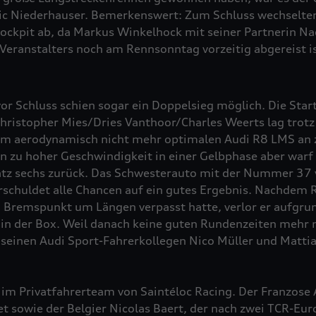
ric Niederhauser. Bemerkenswert: Zum Schluss wechselten
ockpit ab, da Markus Winkelhock mit seiner Partnerin N
eranstalters noch am Rennsonntag vorzeitig abgereist is
vor Schluss schien sogar ein Doppelsieg möglich. Die St
ristopher Mies/Dries Vanthoor/Charles Weerts lag trot
em aerodynamisch nicht mehr optimalen Audi R8 LMS an zw
 zu hoher Geschwindigkeit in einer Gelbphase aber warf d
tz sechs zurück. Das Schwesterauto mit der Nummer 37 v
schuldet alle Chancen auf ein gutes Ergebnis. Nachdem R
n Bremspunkt um Längen verpasst hatte, verlor er aufgrun
 in der Box. Weil danach keine guten Rundenzeiten mehr 
seinen Audi Sport-Fahrerkollegen Nico Müller und Matti
m Privatfahrerteam von Saintéloc Racing. Der Franzose A
t sowie der Belgier Nicolas Baert, der nach zwei TCR-Eur