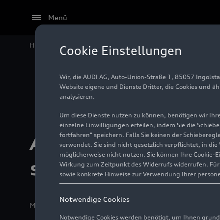
Menü
Home
Audi Sport siegt spektakulär in Amerika
Cookie Einstellungen
Wir, die AUDI AG, Auto-Union-Straße 1, 85057 Ingolst
Website eigene und Dienste Dritter, die Cookies und ä
analysieren.
Um diese Dienste nutzen zu können, benötigen wir Ihre 
einzelne Einwilligungen erteilen, indem Sie die Schieb
fortfahren" speichern. Falls Sie keinen der Schiebere
Audi Sport siegt
verwendet. Sie sind nicht gesetzlich verpflichtet, in d
möglicherweise nicht nutzen. Sie können Ihre Cookie-E
spektakulär in Am
Wirkung zum Zeitpunkt des Widerrufs widerrufen. Für d
sowie konkrete Hinweise zur Verwendung Ihrer person
Notwendige Cookies
Medieninformation
18.10.2021
Indianapolis/Neubur
Notwendige Cookies werden benötigt, um Ihnen grundl