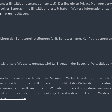
(unser Einwilligungsmanagementtool). Der Ensighten Privacy Manager ver
Cookies Benutzer ihre Einwilligung erteilt haben. Weitere Informationen zu
ormation
nachlesen.
Patric Niederhauser, Christophe
ichern der Benutzereinstellungen (z. B. Benutzername, Konfigurationen) u
 legendärem Kurs von Indianapolis mit 40 Punkten Vorspr
ie unsere Webseite genutzt wird (z. B. Anzahl der Besuche, Verweildauer)
derhauser/Winkelhock nun gemeinsame Tabellenführer mi
ln Informationen darüber, wie Sie unsere Webseite nutzen, z. B. welche 
amtrang und Silver-Cup-Sieg für Audi-Privatfahrerteam
mationen helfen uns, die Benutzerfreundlichkeit der Webseite und hierdurc
, woran Sie beim Besuch unserer Website interessiert sind, damit wir unse
 Platzierung von Performance Cookies jederzeit widerrufen können. Weitere 
ookie Information
.
acing gelang in den USA gemeinsam mit dem Audi Sport Te