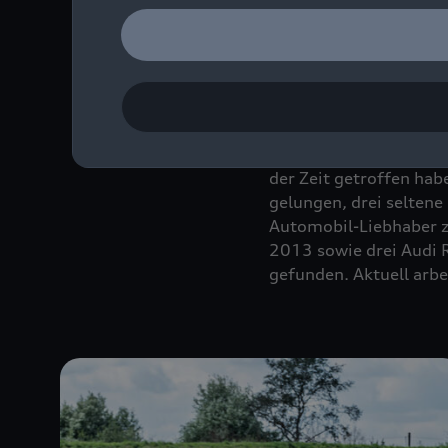
internationale Liebha
Audi Sport racing legen
drei Ländern aus und b
„Die Nachfrage nach u
Lieferfristen“, sagt R
der Zeit getroffen habe
gelungen, drei selten
Automobil-Liebhaber z
2013 sowie drei Audi
gefunden. Aktuell arb