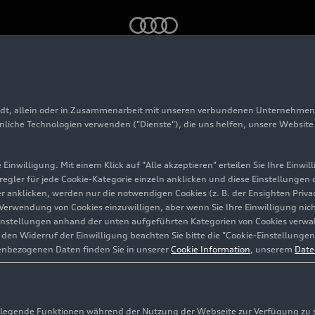
cing legends mit vollem Programm 2026
adt, allein oder in Zusammenarbeit mit unseren verbundenen Unternehmen 
hnliche Technologien verwenden ("Dienste"), die uns helfen, unsere Websit
Einwilligung. Mit einem Klick auf "Alle akzeptieren" erteilen Sie Ihre Einw
 legends
eregler für jede Cookie-Kategorie einzeln anklicken und diese Einstellungen
gler anklicken, werden nur die notwendigen Cookies (z. B. der Ensighten Pr
ramm
ie Verwendung von Cookies einzuwilligen, aber wenn Sie Ihre Einwilligung ni
instellungen anhand der unten aufgeführten Kategorien von Cookies verwalt
en Widerruf der Einwilligung beachten Sie bitte die "Cookie-Einstellungen
enbezogenen Daten finden Sie in unserer
Cookie Information
, unserem
Date
egende Funktionen während der Nutzung der Webseite zur Verfügung zu ste