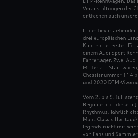
DTM-Rennwagen. Das Ku
Veranstaltungen der CL
entfachen auch unser
In der bevorstehenden 
drei europäischen Län
Kunden bei ersten Eins
einem Audi Sport Ren
Fahrerlager. Zwei Aud
Müller am Start waren
Chassisnummer 114 pil
und 2020 DTM-Vizemei
Vom 2. bis 5. Juli st
Beginnend in diesem Ja
Rhythmus. Jährlich alt
Mans Classic Heritage)
legends rückt mit sei
von Fans und Sammler