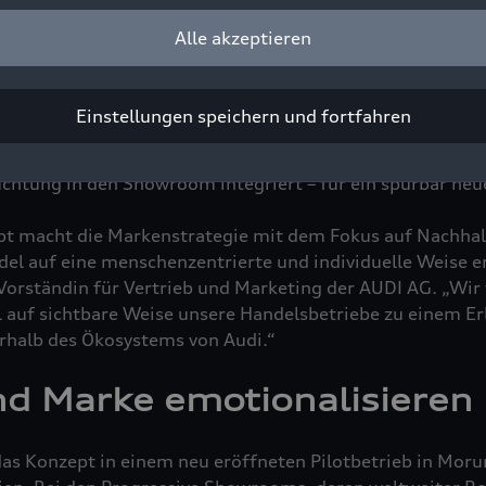
ve Weise die zukunftsorientierte Denkweise der Vier Ringe
Alle akzeptieren
Tresen, stattdessen ein großer Begrüßungstisch, an dem 
Einstellungen speichern und fortfahren
rooms die Kund_innen empfangen: Schon ab der Begrüßun
mmen fühlen. Genauso sind die Beratungsinseln mit hoc
chtung in den Showroom integriert – für ein spürbar neu
pt macht die Markenstrategie mit dem Fokus auf Nachhal
del auf eine menschenzentrierte und individuelle Weise e
orständin für Vertrieb und Marketing der AUDI AG. „Wir
l auf sichtbare Weise unsere Handelsbetriebe zu einem E
erhalb des Ökosystems von Audi.“
nd Marke emotionalisieren
das Konzept in einem neu eröffneten Pilotbetrieb in Moru