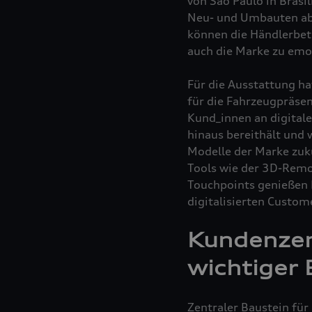
von São Paulo in Brasi
Neu- und Umbauten ab 
können die Händlerbetr
auch die Marke zu emot
Für die Ausstattung ha
für die Fahrzeugpräse
Kund_innen an digital
hinaus bereithält und
Modelle der Marke zuk
Tools wie der 3D-Remo
Touchpoints genießen K
digitalisierten Custom
Kundenzen
wichtiger 
Zentraler Baustein für