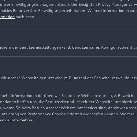
(unser Einwilligungsmanagementtool). Der Ensighten Privacy Manager ver
Cookies Benutzer ihre Einwilligung erteilt haben. Weitere Informationen zu
ormation
nachlesen.
ichern der Benutzereinstellungen (z. B. Benutzername, Konfigurationen) u
sive Showroom in São Paulo in Brasilien eröffnet
tailkonzept erleben Kund_innen Produkte, Services und d
ie unsere Webseite genutzt wird (z. B. Anzahl der Besuche, Verweildauer)
affeltes Roll-out für die internationalen Märkte
ln Informationen darüber, wie Sie unsere Webseite nutzen, z. B. welche 
mationen helfen uns, die Benutzerfreundlichkeit der Webseite und hierdurc
, woran Sie beim Besuch unserer Website interessiert sind, damit wir unse
dlerbetrieben die Kund_innen noch konsequenter in den Mi
 Platzierung von Performance Cookies jederzeit widerrufen können. Weitere 
denden und progressiven Showroom-Architektur, digitale
ookie Information
.
n, die Begeisterung für Technologie wecken. Das Konzept
 emotionale und individuelle Erlebnisse rund um Produkt