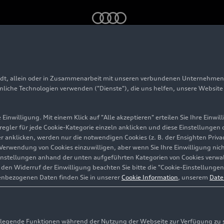
en mit neuem Erlebniskonzept für Kund_innen
adt, allein oder in Zusammenarbeit mit unseren verbundenen Unternehmen 
hnliche Technologien verwenden ("Dienste"), die uns helfen, unsere Websit
etail:
Einwilligung. Mit einem Klick auf "Alle akzeptieren" erteilen Sie Ihre Einw
eregler für jede Cookie-Kategorie einzeln anklicken und diese Einstellungen
rten mit
gler anklicken, werden nur die notwendigen Cookies (z. B. der Ensighten Pr
ie Verwendung von Cookies einzuwilligen, aber wenn Sie Ihre Einwilligung ni
onzept
instellungen anhand der unten aufgeführten Kategorien von Cookies verwalt
en Widerruf der Einwilligung beachten Sie bitte die "Cookie-Einstellungen
enbezogenen Daten finden Sie in unserer
Cookie Information
, unserem
Date
egende Funktionen während der Nutzung der Webseite zur Verfügung zu ste