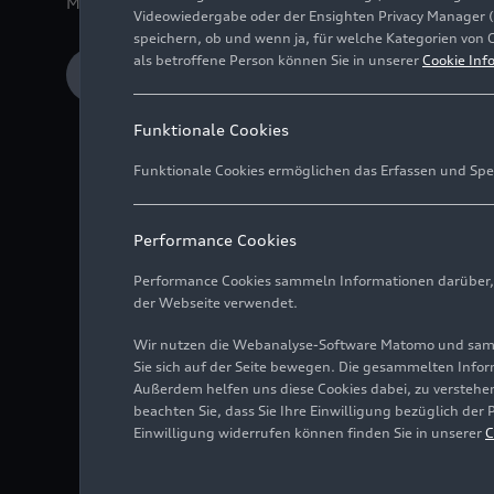
Medieninformation
28.07.2022
Ingolstadt
Videowiedergabe oder der Ensighten Privacy Manager 
speichern, ob und wenn ja, für welche Kategorien von 
als betroffene Person können Sie in unserer
Cookie Inf
Download Medieninformation
Funktionale Cookies
Funktionale Cookies ermöglichen das Erfassen und Spe
Erster Audi Progres
Performance Cookies
Mit erweitertem Re
Performance Cookies sammeln Informationen darüber, w
Ab Anfang 2023 gest
der Webseite verwendet.
Wir nutzen die Webanalyse-Software Matomo und samme
Sie sich auf der Seite bewegen. Die gesammelten Infor
Außerdem helfen uns diese Cookies dabei, zu verstehen
Audi stellt in den Hän
beachten Sie, dass Sie Ihre Einwilligung bezüglich der
komplett neuen, einla
Einwilligung widerrufen können finden Sie in unserer
C
sowie Mitarbeiter_inne
Retail bietet Raum für