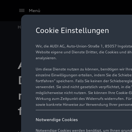
Menü
Home
Audi Progressive Retail: Die Vier Ringe start
Cookie Einstellungen
Wir, die AUDI AG, Auto-Union-Straße 1, 85057 Ingolst
Website eigene und Dienste Dritter, die Cookies und ä
analysieren.
Audi Progressive R
Um diese Dienste nutzen zu können, benötigen wir Ihre 
einzelne Einwilligungen erteilen, indem Sie die Schieb
Die Vier Ringe sta
fortfahren" speichern. Falls Sie keinen der Schiebere
verwendet. Sie sind nicht gesetzlich verpflichtet, in d
neuem Erlebnisk
möglicherweise nicht nutzen. Sie können Ihre Cookie-E
Wirkung zum Zeitpunkt des Widerrufs widerrufen. Für d
sowie konkrete Hinweise zur Verwendung Ihrer person
für Kund_innen
Notwendige Cookies
Notwendige Cookies werden benötigt, um Ihnen grundl