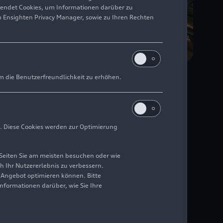
wendet Cookies, um Informationen darüber zu
m Ensighten Privacy Manager, sowie zu Ihren Rechten
m die Benutzerfreundlichkeit zu erhöhen.
ie Marke neu
. Diese Cookies werden zur Optimierung
Seiten Sie am meisten besuchen oder wie
h Ihr Nutzererlebnis zu verbessern.
r Angebot optimieren können. Bitte
ttelpunkt: mit einer
Informationen darüber, wie Sie Ihre
n Erlebniselementen
 Audi Progressive
 und Marke und