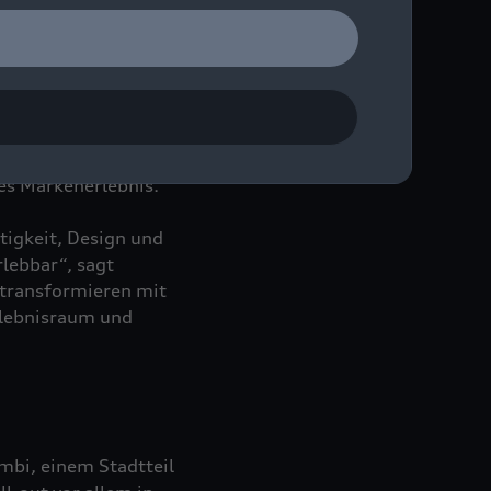
.
die Mitarbeitenden des
g sollen sich die
hwertigen Möbeln und
es Markenerlebnis.
tigkeit, Design und
rlebbar“, sagt
 transformieren mit
rlebnisraum und
mbi, einem Stadtteil