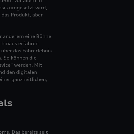
l-out vor allem in
asis umgesetzt wird,
 das Produkt, aber
er anderem eine Bühne
 hinaus erfahren
über das Fahrerlebnis
. So können die
vice“ werden. Mit
nd den digitalen
iner ganzheitlichen,
als
ms. Das bereits seit