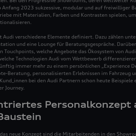
lien. Bei den Progressive Showrooms, deren weltweiter Rol
Anfang 2023 sukzessive, modular und auf freiwilliger B
iebe mit Materialien, Farben und Kontrasten spielen, um
ionalisieren.
t Audi verschiedene Elemente definiert. Dazu zählen unt
ntation und eine Lounge für Beratungsgespräche. Darüber
en Touchpoints, welche Angebote das Ökosystem von Audi 
 welche Technologien Audi vom Wettbewerb differenzieren
ünftig immer mehr zu einem persönlichen „Experience De
te-Beratung, personalisierten Erlebnissen im Fahrzeug u
und_innen bei den Audi Partnern schon heute Beispiele e
er Journey.
triertes Personalkonzept 
Baustein
 das neue Konzept sind die Mitarbeitenden in den Showroo