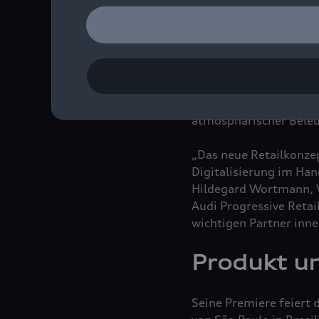
vermittelt auf exklusi
Kein Counter und kein 
Audi Progressive Show
Gäste wohl und willko
atmosphärischer Beleu
„Das neue Retailkonze
Digitalisierung im Han
Hildegard Wortmann, V
Audi Progressive Retai
wichtigen Partner inn
Produkt u
Seine Premiere feiert 