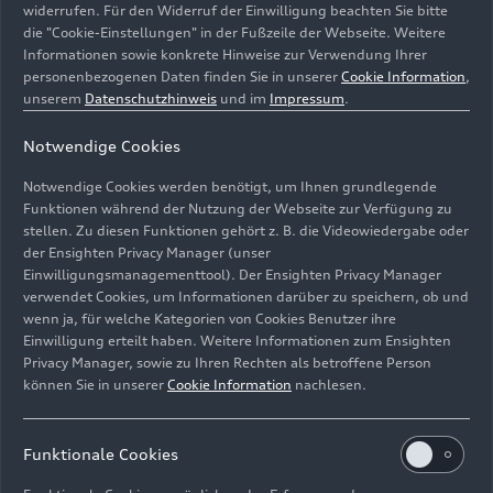
widerrufen. Für den Widerruf der Einwilligung beachten Sie bitte
die "Cookie-Einstellungen" in der Fußzeile der Webseite. Weitere
Informationen sowie konkrete Hinweise zur Verwendung Ihrer
personenbezogenen Daten finden Sie in unserer
Cookie Information
,
unserem
Datenschutzhinweis
und im
Impressum
.
Notwendige Cookies
Notwendige Cookies werden benötigt, um Ihnen grundlegende
Funktionen während der Nutzung der Webseite zur Verfügung zu
stellen. Zu diesen Funktionen gehört z. B. die Videowiedergabe oder
der Ensighten Privacy Manager (unser
Einwilligungsmanagementtool). Der Ensighten Privacy Manager
Das Konzept Audi Progressive Retail bietet Raum für
verwendet Cookies, um Informationen darüber zu speichern, ob und
emotionale und individuelle Erlebnisse.
wenn ja, für welche Kategorien von Cookies Benutzer ihre
Einwilligung erteilt haben. Weitere Informationen zum Ensighten
Bild-Nr: A223995 · Copyright: AUDI AG
Privacy Manager, sowie zu Ihren Rechten als betroffene Person
können Sie in unserer
Cookie Information
nachlesen.
Rechte: Verwendung für Pressezwecke honorarfrei
Download
Funktionale Cookies