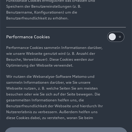
Funktionale Cookies ermöglichen das Erfassen und
Speichern der Benutzereinstellungen (z. B.
Benutzername, Konfigurationen) um die
Benutzerfreundlichkeit zu erhöhen.
Impressum
Rechtliches
Datenschutz
Hinweisgebersystem
Performance Cookies
Cookie-Informationen
Cookie-Einstellungen
Performance Cookies sammeln Informationen darüber,
Informationen zur Barrierefreiheit
Kontakt
wie unsere Webseite genutzt wird (z. B. Anzahl der
Besuche, Verweildauer). Diese Cookies werden zur
© 2026 AUDI AG. Alle Rechte vorbehalten.
Optimierung der Webseite verwendet.
DE
EN
Wir nutzen die Webanalyse-Software Matomo und
sammeln Informationen darüber, wie Sie unsere
Die Angaben zu Kraftstoffverbrauch, Stromverbrauch, CO₂-
Webseite nutzen, z. B. welche Seiten Sie am meisten
Emissionen und elektrischer Reichweite wurden nach dem
besuchen oder wie Sie sich auf der Seite bewegen. Die
gesetzlich vorgeschriebenen Messverfahren „Worldwide
gesammelten Informationen helfen uns, die
Harmonized Light Vehicles Test Procedure“ (WLTP) gemäß
Benutzerfreundlichkeit der Webseite und hierdurch Ihr
Verordnung (EG) 715/2007 ermittelt. Zusatzausstattungen und
Nutzererlebnis zu verbessern. Außerdem helfen uns
Zubehör (Anbauteile, Reifenformat usw.) können relevante
diese Cookies dabei, zu verstehen, woran Sie beim
Fahrzeugparameter, wie z. B. Gewicht, Rollwiderstand und
Besuch unserer Website interessiert sind, damit wir
Aerodynamik verändern und neben Witterungs- und
unser Angebot optimieren können. Bitte beachten Sie,