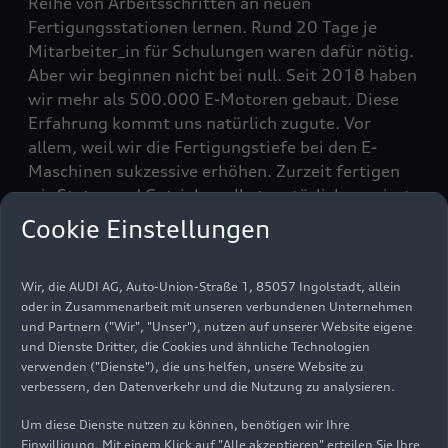
Reihe von Arbeitsschritten an neuen
Fertigungsstationen lernen. Rund 20 Tage je
Mitarbeiter_in für Schulungen waren dafür nötig.
Aber wir beginnen nicht bei null. Seit 2018 haben
wir mehr als 500.000 E-Motoren gebaut. Diese
Erfahrung kommt uns natürlich zugute. Vor
allem, weil wir die Fertigungstiefe bei den E-
Maschinen sukzessive erhöhen. Zurzeit fertigen
wir Stator und Getriebe selbst, natürlich passiert
die Achsmontage auch in Győr.
Cookie Einstellungen
Was sind die wesentlichen Unterschiede bei der
Wir, die AUDI AG, Auto-Union-Straße 1, 85057 Ingolstadt, allein
Fertigung der Antriebe für die PPE zu bisherigen
oder in Zusammenarbeit mit unseren verbundenen Unternehmen
E-Maschinen?
und Partnern ("Wir", "Unser"), nutzen auf unserer Website eigene
und Dienste Dritter, die Cookies und ähnliche Technologien
Benke:
Was die Produktion betrifft, spielen wir
verwenden ("Dienste"), die uns helfen, unsere Website zu
mit dem Antrieb für die PPE in einer anderen
verbessern, den Datenverkehr und die Nutzung zu analysieren.
Liga. Wegen der technischen Unterschiede sehen
Um diese Dienste nutzen zu können, benötigen wir Ihre
die Linien ganz anders aus. Bei der PPE sind allein
Einwilligung. Mit einem Klick auf "Alle akzeptieren" erteilen Sie Ihre