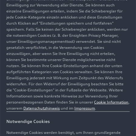
15 automatische Biegeautomaten für die
Einwilligung zur Verwendung aller Dienste. Sie können auch
dreidimensionale Hairpin-Wicklung und das
einzelne Einwilligungen erteilen, indem Sie die Schieberegler für
jede Cookie-Kategorie einzeln anklicken und diese Einstellungen
anschließende Laserschweißen der Enden in zwei
durch Klicken auf "Einstellungen speichern und fortfahren"
weiteren Anlagen im Einsatz. Pro Stator werden
speichern. Falls Sie keinen der Schieberegler anklicken, werden nur
140 Meter Kupferdraht verarbeitet. 235
die notwendigen Cookies (z. B. der Ensighten Privacy Manager,
Laserschweißvorgänge sind nötig. Da es
unser Einwilligungsmanagementtool) verwendet. Sie sind nicht
grundsätzlich bei E-Antrieben im Vergleich zu
gesetzlich verpflichtet, in die Verwendung von Cookies
einzuwilligen, aber wenn Sie Ihre Einwilligung nicht erteilen,
Verbrennern weniger Verschraubungen gibt, aber
können Sie bestimmte unserer Dienste möglicherweise nicht
mehr Pressumfänge, lassen sich mehr Roboter
nutzen. Sie können Ihre Cookie-Einstellungen anhand der unten
einsetzen. Grundsätzlich haben wir neben der
aufgeführten Kategorien von Cookies verwalten. Sie können Ihre
zunehmenden Automatisierung das Ziel, bei
Einwilligung jederzeit mit Wirkung zum Zeitpunkt des Widerrufs
künftigen E-Maschinen-Projekten die
widerrufen. Für den Widerruf der Einwilligung beachten Sie bitte
die "Cookie-Einstellungen" in der Fußzeile der Webseite. Weitere
Fertigungstiefe weiter zu erhöhen. So war das
Informationen sowie konkrete Hinweise zur Verwendung Ihrer
Getriebe beim Audi
e-tron
noch ein Kaufteil. Bei
personenbezogenen Daten finden Sie in unserer
Cookie Information
,
der PPE fertigen wir es selbst.
unserem
Datenschutzhinweis
und im
Impressum
.
Hinter der Elektrifizierung des Standorts stehen
Notwendige Cookies
Menschen. Wie lange dauert die Qualifizierung
Notwendige Cookies werden benötigt, um Ihnen grundlegende
der Mitarbeitenden für die PPE und welche