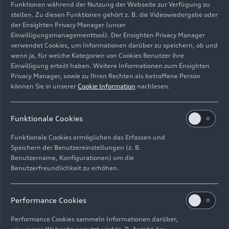
Funktionen während der Nutzung der Webseite zur Verfügung zu
Qualifizierungsgrade gibt es?
stellen. Zu diesen Funktionen gehört z. B. die Videowiedergabe oder
der Ensighten Privacy Manager (unser
Benke:
Auf der ersten Stufe sind es relativ
Einwilligungsmanagementtool). Der Ensighten Privacy Manager
verwendet Cookies, um Informationen darüber zu speichern, ob und
einfache Grundschulungen über zwei Stunden für
wenn ja, für welche Kategorien von Cookies Benutzer ihre
Mitarbeitende, die neben der Linie arbeiten. Hier
Einwilligung erteilt haben. Weitere Informationen zum Ensighten
unterscheidet sich die Tätigkeit nicht wesentlich
Privacy Manager, sowie zu Ihren Rechten als betroffene Person
von der, die beim Bau eines Verbrenners nötig ist.
können Sie in unserer
Cookie Information
nachlesen.
Ein Unterschied ist die Schulung „Hochvolt-
Sensibilisierung“, die alle Mitarbeitenden
Funktionale Cookies
absolvieren müssen. Die Schulungen für
komplexere Tätigkeiten benötigen einen
Funktionale Cookies ermöglichen das Erfassen und
Arbeitstag. Die sogenannten Elektrofachkräfte
Speichern der Benutzereinstellungen (z. B.
für festgelegte Tätigkeiten werden mehrere Tage
Benutzername, Konfigurationen) um die
Benutzerfreundlichkeit zu erhöhen.
geschult. Die höchste Stufe bildet dann die
verantwortliche Elektrofachkraft, deren
Weiterbildung je nach Grundausbildung rund drei
Performance Cookies
Monate beanspruchen kann. Dafür greifen wir
überwiegend auf vorhandenes Personal aus der
Performance Cookies sammeln Informationen darüber,