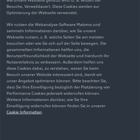
wie unsere Webseite genutzt wird (z. B. Anzahl der
Verbrenner-Welt zurück. In Győr wurden seit
Besuche, Verweildauer). Diese Cookies werden zur
2022 rund 2.000 Mitarbeitende für die
Optimierung der Webseite verwendet.
Elektrifizierung fortgebildet.
Wir nutzen die Webanalyse-Software Matomo und
sammeln Informationen darüber, wie Sie unsere
Webseite nutzen, z. B. welche Seiten Sie am meisten
besuchen oder wie Sie sich auf der Seite bewegen. Die
gesammelten Informationen helfen uns, die
Kurzbiografie
Benutzerfreundlichkeit der Webseite und hierdurch Ihr
Nutzererlebnis zu verbessern. Außerdem helfen uns
diese Cookies dabei, zu verstehen, woran Sie beim
Csaba Imre Benke ist Leiter Produktsegment E-
Besuch unserer Website interessiert sind, damit wir
Antriebe am Audi Standort in Győr und
unser Angebot optimieren können. Bitte beachten Sie,
verantwortlich für die Produktion der
dass Sie Ihre Einwilligung bezüglich der Platzierung von
elektrischen Antriebe für die PPE.
Performance Cookies jederzeit widerrufen können.
Weitere Informationen darüber, wie Sie Ihre
Einwilligung widerrufen können finden Sie in unserer
Cookie Information
.
Wissenswertes zum PPE-Antrieb