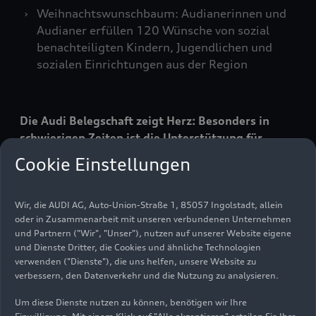
Weihnachtswunschbaum: Audianerinnen und
Audianer erfüllen 120 Wünsche von sozial
benachteiligten Kindern, Jugendlichen und
sozialen Einrichtungen aus der Region
Die Audi Belegschaft zeigt Herz: Besonders in
schwierigen Zeiten ist die Unterstützung für
karitative Einrichtungen und sozial benachteiligte
Cookie Einstellungen
Kinder und Jugendliche der Region notwendig.
Die Audianerinnen und Audianer spenden in
diesem Jahr zusammen mit dem Beitrag des
Wir, die AUDI AG, Auto-Union-Straße 1, 85057 Ingolstadt, allein
oder in Zusammenarbeit mit unseren verbundenen Unternehmen
Unternehmens 280.000 Euro an 22 Institutionen
und Partnern ("Wir", "Unser"), nutzen auf unserer Website eigene
der Region. Die offizielle Spendenfeier fand am
und Dienste Dritter, die Cookies und ähnliche Technologien
17. Dezember im Audi Forum statt. 120 sozial
verwenden ("Dienste"), die uns helfen, unsere Website zu
benachteiligte Kinder erhalten durch die
verbessern, den Datenverkehr und die Nutzung zu analysieren.
Weihnachtswunschbaumaktion ein individuelles
Um diese Dienste nutzen zu können, benötigen wir Ihre
Weihnachtsgeschenk.