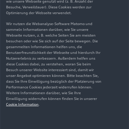
wie unsere Webseite genutzt wird (z. B. Anzahl der
mit ihrer Spende Menschen in unserer Umgebung
Besuche, Verweildauer). Diese Cookies werden zur
unterstützen. Gemeinsam mit dem
Optimierung der Webseite verwendet.
Aufstockungsbetrag des Unternehmens können
Wir nutzen die Webanalyse-Software Matomo und
wir so einen Beitrag leisten, um das Leben in
sammeln Informationen darüber, wie Sie unsere
unserer Region ein Stück lebenswerter zu
Webseite nutzen, z. B. welche Seiten Sie am meisten
machen.“
besuchen oder wie Sie sich auf der Seite bewegen. Die
gesammelten Informationen helfen uns, die
Benutzerfreundlichkeit der Webseite und hierdurch Ihr
Wunschbaumaktion erfüllt
Nutzererlebnis zu verbessern. Außerdem helfen uns
Kinderwünsche
diese Cookies dabei, zu verstehen, woran Sie beim
Besuch unserer Website interessiert sind, damit wir
unser Angebot optimieren können. Bitte beachten Sie,
Ebenso zur Tradition geworden ist die
dass Sie Ihre Einwilligung bezüglich der Platzierung von
Performance Cookies jederzeit widerrufen können.
Weihnachtswunschbaumaktion, bei der die
Weitere Informationen darüber, wie Sie Ihre
Beschäftigten sozial benachteiligten Kindern in
Einwilligung widerrufen können finden Sie in unserer
der Region individuelle Geschenkwünsche
Cookie Information
.
erfüllen. Es wurden 120 Gruppen- und
Einzelgeschenke an die Diakonie Heilbronn und
die Jugendhilfe im Lebensfeld Weinsberg