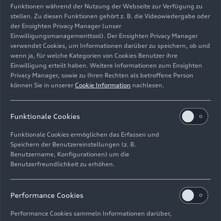
Funktionen während der Nutzung der Webseite zur Verfügung zu
Am 17. Dezember übergab der stellvertretende
stellen. Zu diesen Funktionen gehört z. B. die Videowiedergabe oder
der Ensighten Privacy Manager (unser
Betriebsratsvorsitzende Alexander Reinhart und
Einwilligungsmanagementtool). Der Ensighten Privacy Manager
der Audi Personalvorstand Xavier Ros die Spende
verwendet Cookies, um Informationen darüber zu speichern, ob und
an zehn ausgewählte karitative Einrichtungen der
wenn ja, für welche Kategorien von Cookies Benutzer ihre
Region. Alexander Reinhart lobte deren
Einwilligung erteilt haben. Weitere Informationen zum Ensighten
Engagement: „Wir, der Betriebsrat und die
Privacy Manager, sowie zu Ihren Rechten als betroffene Person
können Sie in unserer
Cookie Information
nachlesen.
Belegschaft, bedanken uns für Ihre wertvolle
Arbeit für die Menschen in der Region. Diese ist
nicht selbstverständlich, aber so viel wert. Unsere
Funktionale Cookies
Kolleginnen und Kollegen unterstützen die
Spendenaktion aus voller Überzeugung.“
Funktionale Cookies ermöglichen das Erfassen und
Speichern der Benutzereinstellungen (z. B.
Benutzername, Konfigurationen) um die
„Gesellschaftliches Engagement ist für uns bei
Benutzerfreundlichkeit zu erhöhen.
Audi essenzieller Bestandteil
verantwortungsbewussten und nachhaltigen
Wirtschaftens“, sagt Xavier Ros. „Wir sind stolz
Performance Cookies
darauf, dass sich auch in diesem Jahr wieder so
Performance Cookies sammeln Informationen darüber,
viele Audianerinnen und Audianer engagieren und