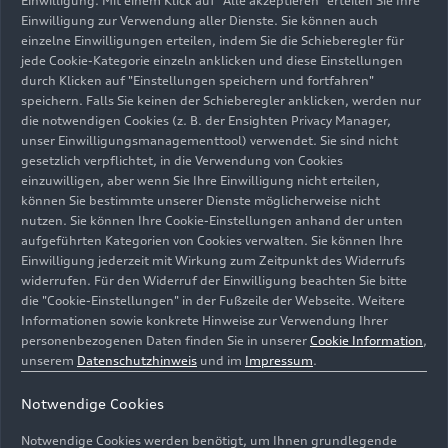
Einwilligung. Mit einem Klick auf "Alle akzeptieren" erteilen Sie Ihre
Einwilligung zur Verwendung aller Dienste. Sie können auch
einzelne Einwilligungen erteilen, indem Sie die Schieberegler für
Mit 280.000 Euro unterstützt die Audi
jede Cookie-Kategorie einzeln anklicken und diese Einstellungen
Belegschaft Neckarsulm gemeinsam mit dem
durch Klicken auf "Einstellungen speichern und fortfahren"
Unternehmen mit ihrer jährlichen
speichern. Falls Sie keinen der Schieberegler anklicken, werden nur
Weihnachtsspende karitative Einrichtungen aus
die notwendigen Cookies (z. B. der Ensighten Privacy Manager,
unser Einwilligungsmanagementtool) verwendet. Sie sind nicht
der Region. Sie helfen damit sozial
gesetzlich verpflichtet, in die Verwendung von Cookies
benachteiligten Kinder, behinderten, älteren oder
einzuwilligen, aber wenn Sie Ihre Einwilligung nicht erteilen,
armutsbetroffenen Menschen und Familien in
können Sie bestimmte unserer Dienste möglicherweise nicht
besonderen Situationen. Die Weihnachtsspende
nutzen. Sie können Ihre Cookie-Einstellungen anhand der unten
wird in diesem Jahr am Standort Neckarsulm zum
aufgeführten Kategorien von Cookies verwalten. Sie können Ihre
Einwilligung jederzeit mit Wirkung zum Zeitpunkt des Widerrufs
48. Mal ausgeschüttet. Die Spende ergibt sich aus
widerrufen. Für den Widerruf der Einwilligung beachten Sie bitte
Einzelspenden der Beschäftigten der AUDI AG,
die "Cookie-Einstellungen" in der Fußzeile der Webseite. Weitere
der Audi BKK sowie einem zusätzlichen Beitrag
Informationen sowie konkrete Hinweise zur Verwendung Ihrer
des Unternehmens.
personenbezogenen Daten finden Sie in unserer
Cookie Information
,
unserem
Datenschutzhinweis
und im
Impressum
.
Spendenübergabe im Audi
Notwendige Cookies
Forum
Notwendige Cookies werden benötigt, um Ihnen grundlegende