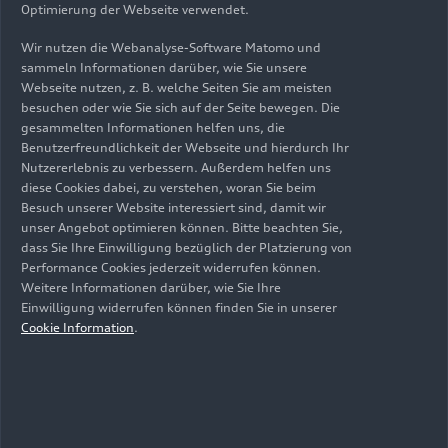
Optimierung der Webseite verwendet.
Doppelquerlenker rundum, R8 V10
quattro
mit
Wir nutzen die Webanalyse-Software Matomo und
Technologie
Audi magnetic ride
sammeln Informationen darüber, wie Sie unsere
Webseite nutzen, z. B. welche Seiten Sie am meisten
Hochleistungsbremsen an allen vier Rädern,
besuchen oder wie Sie sich auf der Seite bewegen. Die
Topversion mit Scheiben aus Kohlefaser-
gesammelten Informationen helfen uns, die
Benutzerfreundlichkeit der Webseite und hierdurch Ihr
Keramik; optional rote Bremssättel
Nutzererlebnis zu verbessern. Außerdem helfen uns
diese Cookies dabei, zu verstehen, woran Sie beim
Serien-Lenkung und
Dynamiklenkung
(Option)
Besuch unserer Website interessiert sind, damit wir
mit noch exakterer Ansprache und
unser Angebot optimieren können. Bitte beachten Sie,
Rückmeldung
dass Sie Ihre Einwilligung bezüglich der Platzierung von
Performance Cookies jederzeit widerrufen können.
19-Zoll-Räder Serie, auf Wunsch neue, gefräste
Weitere Informationen darüber, wie Sie Ihre
Räder im 20 Zoll-Format
Einwilligung widerrufen können finden Sie in unserer
Cookie Information
.
Neue 20-Zoll-Sommerreifen und Sportreifen
Fahrdynamiksystem
Audi drive select
mit vier
Modi Serie, beim R8 V10 performance
quattro
dazu drei spezielle performance-Programme