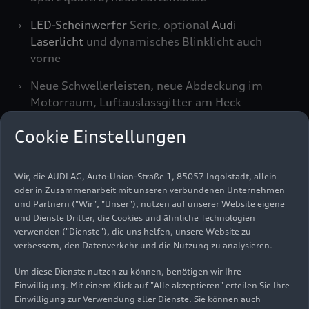
LED-Scheinwerfer
Serie, optional
Audi
Laserlicht
und dynamisches Blinklicht auch
vorne
Neue Schwellerleisten, neue Abdeckung im
Motorraum, Luftauslassgitter am Heck
Diffusor weiter nach oben gezogen,
Cookie Einstellungen
Abgasanlage mit elliptischen Endrohren
Drei Exterieurpakete, zwei neue Lackfarben
Wir, die AUDI AG, Auto-Union-Straße 1, 85057 Ingolstadt, allein
sowie schwarze Audi-Ringe erhältlich
oder in Zusammenarbeit mit unseren verbundenen Unternehmen
und Partnern ("Wir", "Unser"), nutzen auf unserer Website eigene
und Dienste Dritter, die Cookies und ähnliche Technologien
Motor
verwenden ("Dienste"), die uns helfen, unsere Website zu
verbessern, den Datenverkehr und die Nutzung zu analysieren.
Frei saugender 5,2 Liter-Hochdrehzahl-V10 mit
Um diese Dienste nutzen zu können, benötigen wir Ihre
mehr Leistung und Drehmoment
Einwilligung. Mit einem Klick auf "Alle akzeptieren" erteilen Sie Ihre
(Kraftstoffverbrauch kombiniert l/100 km:
Einwilligung zur Verwendung aller Dienste. Sie können auch