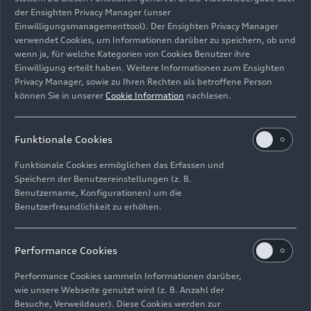
Cylinder on demand (COD), duale Einspritzung,
der Ensighten Privacy Manager (unser
Einwilligungsmanagementtool). Der Ensighten Privacy Manager
Segelbetrieb, Otto-Partikelfilter
verwendet Cookies, um Informationen darüber zu speichern, ob und
wenn ja, für welche Kategorien von Cookies Benutzer ihre
0 – 100 km/h in 3,1 Sekunden, Topspeed 331
Einwilligung erteilt haben. Weitere Informationen zum Ensighten
km/h (R8 Coupé V10 performance
quattro
)
Privacy Manager, sowie zu Ihren Rechten als betroffene Person
können Sie in unserer
Cookie Information
nachlesen.
Kraftübertragung
Funktionale Cookies
Blitzschnell schaltende, kompakte
Siebengang
Funktionale Cookies ermöglichen das Erfassen und
S tronic
hinter dem Motor
Speichern der Benutzereinstellungen (z. B.
Benutzername, Konfigurationen) um die
quattro
-Antrieb
mit elektrohydraulisch
Benutzerfreundlichkeit zu erhöhen.
betätigter und elektronisch gesteuerter
Lamellenkupplung, vollvariable Verteilung der
Antriebsmomente, Hinterachse mit
Performance Cookies
mechanischem Sperrdifferenzial
Performance Cookies sammeln Informationen darüber,
wie unsere Webseite genutzt wird (z. B. Anzahl der
Fahrwerk
Besuche, Verweildauer). Diese Cookies werden zur