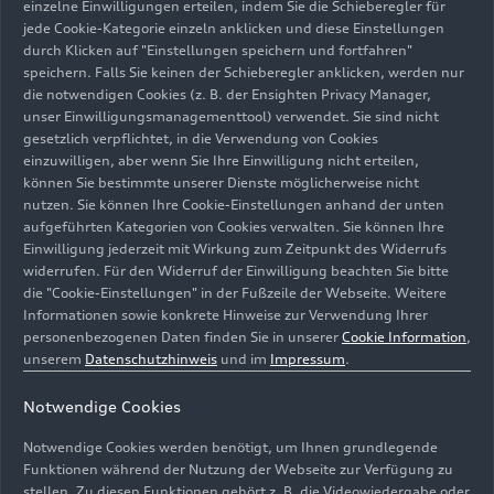
einzelne Einwilligungen erteilen, indem Sie die Schieberegler für
13,3 – 12,9; CO
-Emission kombiniert g/km:
2
jede Cookie-Kategorie einzeln anklicken und diese Einstellungen
301 – 293*)
durch Klicken auf "Einstellungen speichern und fortfahren"
speichern. Falls Sie keinen der Schieberegler anklicken, werden nur
Zwei Ausführungen mit 419 kW (570 PS)
die notwendigen Cookies (z. B. der Ensighten Privacy Manager,
(Kraftstoffverbrauch kombiniert l/100 km*:
unser Einwilligungsmanagementtool) verwendet. Sie sind nicht
13,3 - 12,9; CO
-Emission kombiniert g/km*:
gesetzlich verpflichtet, in die Verwendung von Cookies
2
einzuwilligen, aber wenn Sie Ihre Einwilligung nicht erteilen,
302 – 293) und 456 kW (620 PS)
können Sie bestimmte unserer Dienste möglicherweise nicht
(Kraftstoffverbrauch kombiniert l/100 km*:
nutzen. Sie können Ihre Cookie-Einstellungen anhand der unten
13,3 – 13,1; CO
-Emission kombiniert g/km*:
aufgeführten Kategorien von Cookies verwalten. Sie können Ihre
2
302 – 297), 560 beziehungsweise 580 Nm
Einwilligung jederzeit mit Wirkung zum Zeitpunkt des Widerrufs
widerrufen. Für den Widerruf der Einwilligung beachten Sie bitte
Drehmoment bei 6.200 beziehungsweise
die "Cookie-Einstellungen" in der Fußzeile der Webseite. Weitere
6.500 1/min
Informationen sowie konkrete Hinweise zur Verwendung Ihrer
personenbezogenen Daten finden Sie in unserer
Cookie Information
,
Trockensumpfschmierung wie im Rennsport,
unserem
Datenschutzhinweis
und im
Impressum
.
Top-Motorvariante mit optimiertem Ventiltrieb
durch Titan-Bauteile
Notwendige Cookies
Spontanes Ansprechverhalten, extreme
Notwendige Cookies werden benötigt, um Ihnen grundlegende
Drehfreude, charakteristischer V10-Sound
Funktionen während der Nutzung der Webseite zur Verfügung zu
stellen. Zu diesen Funktionen gehört z. B. die Videowiedergabe oder