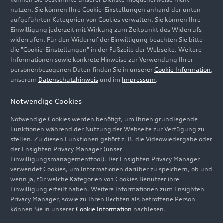
Beschichtungsmethode für Metalloberflächen,
nutzen. Sie können Ihre Cookie-Einstellungen anhand der unten
aufgeführten Kategorien von Cookies verwalten. Sie können Ihre
die einen hohen Korrosionsschutz bietet. Am
Einwilligung jederzeit mit Wirkung zum Zeitpunkt des Widerrufs
Standort Neckarsulm wird die Karosserie in
widerrufen. Für den Widerruf der Einwilligung beachten Sie bitte
einem neuen Rotationsverfahren kopfüber in das
die "Cookie-Einstellungen" in der Fußzeile der Webseite. Weitere
Becken getaucht und vornüber gedreht.
Informationen sowie konkrete Hinweise zur Verwendung Ihrer
personenbezogenen Daten finden Sie in unserer
Cookie Information
,
unserem
Datenschutzhinweis
und im
Impressum
.
Das bringt einige Vorteile: Es ist zum einen
platzsparender, zum anderen werden die Bauteile
Notwendige Cookies
im drehenden Verfahren gründlicher beschichtet,
indem minimale Luftblasenbildung und
Notwendige Cookies werden benötigt, um Ihnen grundlegende
Schmutzablagerungen, etwa auf dem Dach,
Funktionen während der Nutzung der Webseite zur Verfügung zu
stellen. Zu diesen Funktionen gehört z. B. die Videowiedergabe oder
vermieden werden. Die schützende Schicht bildet
der Ensighten Privacy Manager (unser
nach der Trocknung die Basis für weitere
Einwilligungsmanagementtool). Der Ensighten Privacy Manager
Arbeitsschritte in der Lackiererei.
verwendet Cookies, um Informationen darüber zu speichern, ob und
wenn ja, für welche Kategorien von Cookies Benutzer ihre
Nachhaltige Lacke auf Wasserbasis gehören bei
Einwilligung erteilt haben. Weitere Informationen zum Ensighten
Privacy Manager, sowie zu Ihren Rechten als betroffene Person
Audi längst zum Standard. Für neue Modelle wie
können Sie in unserer
Cookie Information
nachlesen.
den Audi A5 wurde das Lackierverfahren