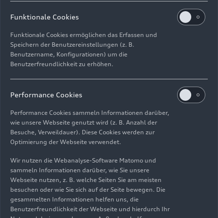
überarbeitet, um noch umweltfreundlicher zu
werden. Beim A5 kommt ein Verfahren zum
Funktionale Cookies
Einsatz, das den Energieverbrauch signifikant
Funktionale Cookies ermöglichen das Erfassen und
reduziert. Im regulären Lackierprozess wird der
Speichern der Benutzereinstellungen (z. B.
so genannte Füller separat getrocknet. Füller
Benutzername, Konfigurationen) um die
dienen im Regelfall zum Ausgleichen minimaler
Benutzerfreundlichkeit zu erhöhen.
Unebenheiten auf dem Untergrund, schützen das
Blech vor Steinschlägen und sorgen dafür, dass
Performance Cookies
die folgenden Lackschichten perfekt haften.
Außerdem verhindern Füller Korrosion. Im neuen
Performance Cookies sammeln Informationen darüber,
Prozess übernimmt diese wichtigen Funktionen
wie unsere Webseite genutzt wird (z. B. Anzahl der
ein Vorzonenlack, der nass in nass aufgetragen
Besuche, Verweildauer). Diese Cookies werden zur
wird. Auf eine zwischengeschaltete Trocknung
Optimierung der Webseite verwendet.
kann so verzichtet werden. Dadurch werden pro
Wir nutzen die Webanalyse-Software Matomo und
Fahrzeug bis zu 140 kWh Energie eingespart­.
sammeln Informationen darüber, wie Sie unsere
Webseite nutzen, z. B. welche Seiten Sie am meisten
Am Ende des komplexen Lackierprozesses
besuchen oder wie Sie sich auf der Seite bewegen. Die
gesammelten Informationen helfen uns, die
müssen die applizierten Lackschichten getrocknet
Benutzerfreundlichkeit der Webseite und hierdurch Ihr
werden. Bisher trocknete Audi den Tauchlack im