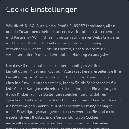
den Stoßfängern sowie crashrelevanten
Cookie Einstellungen
Komponenten des Frontends realisiert.
State-of-the-Art-
Wir, die AUDI AG, Auto-Union-Straße 1, 85057 Ingolstadt, allein
oder in Zusammenarbeit mit unseren verbundenen Unternehmen
Korrosionsschutz und
und Partnern ("Wir", "Unser"), nutzen auf unserer Website eigene
und Dienste Dritter, die Cookies und ähnliche Technologien
integriertes
verwenden ("Dienste"), die uns helfen, unsere Website zu
verbessern, den Datenverkehr und die Nutzung zu analysieren.
Lackierverfahren
Um diese Dienste nutzen zu können, benötigen wir Ihre
Einwilligung. Mit einem Klick auf "Alle akzeptieren" erteilen Sie Ihre
Schon der historische Vorläufer der neuen Audi
Einwilligung zur Verwendung aller Dienste. Sie können auch
A5 Baureihe, der Audi 80, zählte 1986 mit der
einzelne Einwilligungen erteilen, indem Sie die Schieberegler für
Vollverzinkung seiner Karosserie zu den Pionieren
jede Cookie-Kategorie einzeln anklicken und diese Einstellungen
des Korrosionsschutzes. Heute, 38 Jahre später,
durch Klicken auf "Einstellungen speichern und fortfahren"
setzt Audi in Neckarsulm auf die modernsten und
speichern. Falls Sie keinen der Schieberegler anklicken, werden nur
die notwendigen Cookies (z. B. der Ensighten Privacy Manager,
effektivsten Methoden zur
unser Einwilligungsmanagementtool) verwendet. Sie sind nicht
Korrosionsvermeidung. Dazu zählt auch die so
gesetzlich verpflichtet, in die Verwendung von Cookies
genannte kathodische Tauchlackierung. Dabei
einzuwilligen, aber wenn Sie Ihre Einwilligung nicht erteilen,
handelt es sich um eine elektrochemische
können Sie bestimmte unserer Dienste möglicherweise nicht