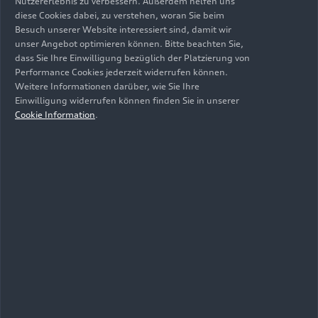
Nutzererlebnis zu verbessern. Außerdem helfen uns
Einbrennverfahren ausschließlich durch Heißluft
diese Cookies dabei, zu verstehen, woran Sie beim
von außen. Für die Trocknung der kathodischen
Besuch unserer Website interessiert sind, damit wir
Tauchlackierung kommt ein neues Verfahren zum
unser Angebot optimieren können. Bitte beachten Sie,
dass Sie Ihre Einwilligung bezüglich der Platzierung von
Einsatz, die so genannte Quertrocknung. Diese
Performance Cookies jederzeit widerrufen können.
setzt auf die Trocknung durch Lufteinblasen in
Weitere Informationen darüber, wie Sie Ihre
den Innenraum. Das heißt, dass heiße Luft durch
Einwilligung widerrufen können finden Sie in unserer
die Karosserieöffnungen, etwa durch die Öffnung
Cookie Information
.
für die Windschutzscheibe, ins Innere geblasen
wird und den Lack auf diese Weise
energieeffizienter trocknet. Der Quertrockner hat
außerdem den Vorteil, dass er für kommende
Elektro- und Hybridfahrzeuge und deren stärkere
Bodengruppe besser geeignet ist als die
Außentrocknung.
Effiziente
Trockenabscheidung spart