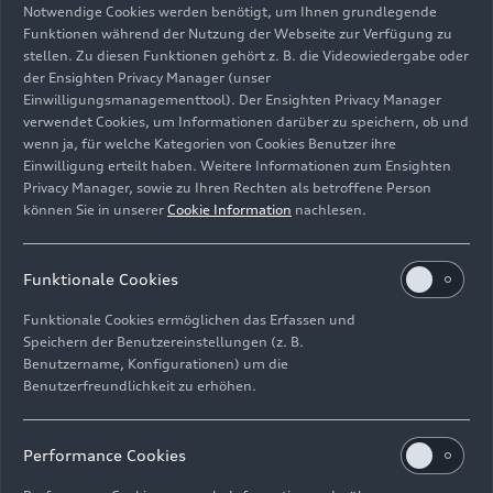
Notwendige Cookies werden benötigt, um Ihnen grundlegende
Funktionen während der Nutzung der Webseite zur Verfügung zu
stellen. Zu diesen Funktionen gehört z. B. die Videowiedergabe oder
der Ensighten Privacy Manager (unser
Einwilligungsmanagementtool). Der Ensighten Privacy Manager
verwendet Cookies, um Informationen darüber zu speichern, ob und
Audi R26 #27, Nico Hülkenberg
wenn ja, für welche Kategorien von Cookies Benutzer ihre
Einwilligung erteilt haben. Weitere Informationen zum Ensighten
Bild-Nr: A260537 · Copyright: Audi Revolut F1 Team
Privacy Manager, sowie zu Ihren Rechten als betroffene Person
können Sie in unserer
Cookie Information
nachlesen.
Rechte: Verwendung für Pressezwecke honorarfrei
Download
Funktionale Cookies
Funktionale Cookies ermöglichen das Erfassen und
Speichern der Benutzereinstellungen (z. B.
Benutzername, Konfigurationen) um die
Benutzerfreundlichkeit zu erhöhen.
Impressum
Rechtliches
Datenschutz
Hinweisgebersystem
Performance Cookies
Cookie-Informationen
Cookie-Einstellungen