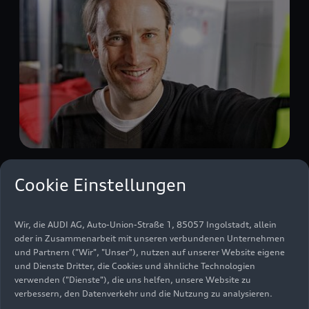
Meaningful work -
Cookie Einstellungen
Umweltschutz - Tue Grünes und
rede darüber!
Wir, die AUDI AG, Auto-Union-Straße 1, 85057 Ingolstadt, allein
oder in Zusammenarbeit mit unseren verbundenen Unternehmen
und Partnern ("Wir", "Unser"), nutzen auf unserer Website eigene
Story
Nachhaltigkeit
01.05.2025
und Dienste Dritter, die Cookies und ähnliche Technologien
verwenden ("Dienste"), die uns helfen, unsere Website zu
verbessern, den Datenverkehr und die Nutzung zu analysieren.
Mehr erfahren