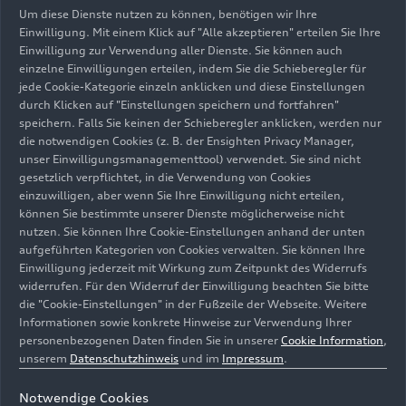
Um diese Dienste nutzen zu können, benötigen wir Ihre
Einwilligung. Mit einem Klick auf "Alle akzeptieren" erteilen Sie Ihre
Einwilligung zur Verwendung aller Dienste. Sie können auch
einzelne Einwilligungen erteilen, indem Sie die Schieberegler für
jede Cookie-Kategorie einzeln anklicken und diese Einstellungen
durch Klicken auf "Einstellungen speichern und fortfahren"
speichern. Falls Sie keinen der Schieberegler anklicken, werden nur
die notwendigen Cookies (z. B. der Ensighten Privacy Manager,
unser Einwilligungsmanagementtool) verwendet. Sie sind nicht
gesetzlich verpflichtet, in die Verwendung von Cookies
einzuwilligen, aber wenn Sie Ihre Einwilligung nicht erteilen,
können Sie bestimmte unserer Dienste möglicherweise nicht
nutzen. Sie können Ihre Cookie-Einstellungen anhand der unten
aufgeführten Kategorien von Cookies verwalten. Sie können Ihre
Einwilligung jederzeit mit Wirkung zum Zeitpunkt des Widerrufs
widerrufen. Für den Widerruf der Einwilligung beachten Sie bitte
die "Cookie-Einstellungen" in der Fußzeile der Webseite. Weitere
Informationen sowie konkrete Hinweise zur Verwendung Ihrer
Aus alt mach neu: Projekt MaterialLoop testet
personenbezogenen Daten finden Sie in unserer
Cookie Information
,
Kreislaufwirtschaftspotenziale von
unserem
Datenschutzhinweis
und im
Impressum
.
Altfahrzeugen
Notwendige Cookies