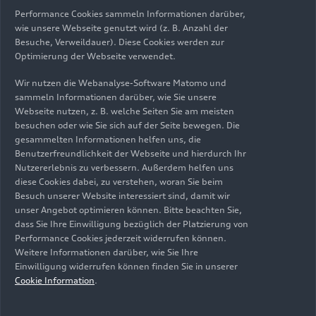
Membrane Mining – Drei Fragen an
Performance Cookies sammeln Informationen darüber,
Katja Götze
wie unsere Webseite genutzt wird (z. B. Anzahl der
Besuche, Verweildauer). Diese Cookies werden zur
Optimierung der Webseite verwendet.
Wir nutzen die Webanalyse-Software Matomo und
Verwandte Themen
sammeln Informationen darüber, wie Sie unsere
Webseite nutzen, z. B. welche Seiten Sie am meisten
Umweltschutz
Audi Stiftung für Umwelt
besuchen oder wie Sie sich auf der Seite bewegen. Die
gesammelten Informationen helfen uns, die
Nachhaltigkeit
Benutzerfreundlichkeit der Webseite und hierdurch Ihr
Nutzererlebnis zu verbessern. Außerdem helfen uns
diese Cookies dabei, zu verstehen, woran Sie beim
Besuch unserer Website interessiert sind, damit wir
unser Angebot optimieren können. Bitte beachten Sie,
dass Sie Ihre Einwilligung bezüglich der Platzierung von
Performance Cookies jederzeit widerrufen können.
Newsletter und exklusive
Weitere Informationen darüber, wie Sie Ihre
Informationen:
Einwilligung widerrufen können finden Sie in unserer
Cookie Information
.
Medieninformationen
abonnieren, Akkreditierung