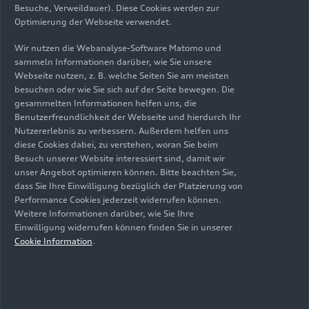
2025 auf den Markt kommt, sowie für die
Besuche, Verweildauer). Diese Cookies werden zur
Optimierung der Webseite verwendet.
jeweiligen S-Modelle. Am 14. Oktober präsentiert
Audi im Rahmen der Paris Motor Show 2024 die
Wir nutzen die Webanalyse-Software Matomo und
Sportback-Variante der Q6
e-tron
Familie zum
sammeln Informationen darüber, wie Sie unsere
ersten Mal der Weltöffentlichkeit.
Webseite nutzen, z. B. welche Seiten Sie am meisten
besuchen oder wie Sie sich auf der Seite bewegen. Die
gesammelten Informationen helfen uns, die
Hinweis für die Redaktionen:
Benutzerfreundlichkeit der Webseite und hierdurch Ihr
Alle Informationen, Fotos und Videos zur neuen
Nutzererlebnis zu verbessern. Außerdem helfen uns
Sportback-Variante der Audi Q6
e-tron
Familie
diese Cookies dabei, zu verstehen, woran Sie beim
finden Sie am 14. Oktober 2024 ab 0:01 Uhr im
Besuch unserer Website interessiert sind, damit wir
Audi Media Center
.
unser Angebot optimieren können. Bitte beachten Sie,
dass Sie Ihre Einwilligung bezüglich der Platzierung von
Performance Cookies jederzeit widerrufen können.
Weitere Informationen darüber, wie Sie Ihre
Einwilligung widerrufen können finden Sie in unserer
Cookie Information
.