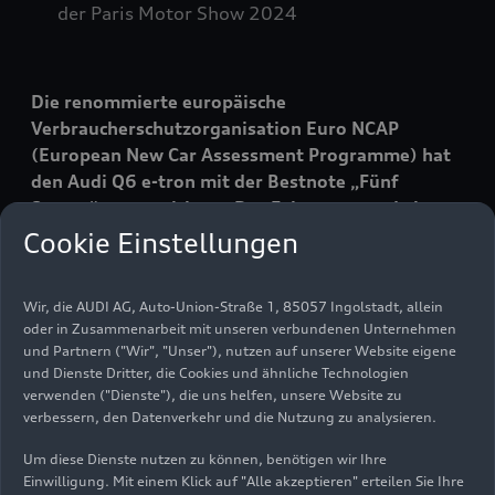
der Paris Motor Show 2024
Die renommierte europäische
Verbraucherschutzorganisation Euro NCAP
(European New Car Assessment Programme) hat
den Audi Q6
e-tron
mit der Bestnote „Fünf
Sterne“ ausgezeichnet. Das Fahrzeug wurde in
den Kategorien „Schutz erwachsener Insassen“,
Cookie Einstellungen
„Kindersicherheit“, „Schutz ungeschützter
Verkehrsteilnehmer“ und „Serienmäßig
Wir, die AUDI AG, Auto-Union-Straße 1, 85057 Ingolstadt, allein
verfügbare Assistenzsysteme“ bewertet und
oder in Zusammenarbeit mit unseren verbundenen Unternehmen
erzielte in allen Testkategorien hervorragende
und Partnern ("Wir", "Unser"), nutzen auf unserer Website eigene
Ergebnisse.
und Dienste Dritter, die Cookies und ähnliche Technologien
verwenden ("Dienste"), die uns helfen, unsere Website zu
verbessern, den Datenverkehr und die Nutzung zu analysieren.
Die
Tester von Euro NCAP
bewerteten den „Schutz
Um diese Dienste nutzen zu können, benötigen wir Ihre
erwachsener Insassen“ mit 91 Prozent, was
Einwilligung. Mit einem Klick auf "Alle akzeptieren" erteilen Sie Ihre
nahezu der vollen Punktzahl entspricht und einen