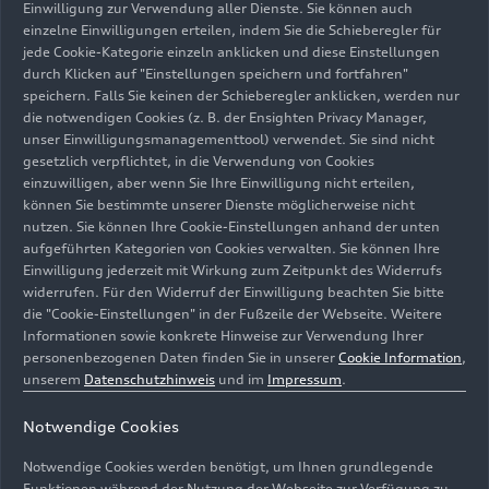
Einwilligung zur Verwendung aller Dienste. Sie können auch
optimalen Schutz bietet. Erstmals wurden bei
einzelne Einwilligungen erteilen, indem Sie die Schieberegler für
einem Audi Modell die sogenannten Post-Crash-
jede Cookie-Kategorie einzeln anklicken und diese Einstellungen
Funktionen (u. a. Rettungsdatenblätter für
durch Klicken auf "Einstellungen speichern und fortfahren"
speichern. Falls Sie keinen der Schieberegler anklicken, werden nur
Rettungskräfte und E-Call) bewertet, wobei der
die notwendigen Cookies (z. B. der Ensighten Privacy Manager,
Audi Q6
e-tron
sehr gut abgeschnitten hat.
unser Einwilligungsmanagementtool) verwendet. Sie sind nicht
gesetzlich verpflichtet, in die Verwendung von Cookies
Mit der Bewertung von 92 Prozent in der
einzuwilligen, aber wenn Sie Ihre Einwilligung nicht erteilen,
Kategorie Kindersicherheit ist die Modellfamilie
können Sie bestimmte unserer Dienste möglicherweise nicht
nutzen. Sie können Ihre Cookie-Einstellungen anhand der unten
des Audi Q6
e-tron
aktuell „Best in Class“ aller
aufgeführten Kategorien von Cookies verwalten. Sie können Ihre
bisher getesteten Fahrzeuge aus den Jahren 2023
Einwilligung jederzeit mit Wirkung zum Zeitpunkt des Widerrufs
und 2024. Dazu tragen auch Eigenschaften bei,
widerrufen. Für den Widerruf der Einwilligung beachten Sie bitte
die über gesetzliche Anforderungen und
die "Cookie-Einstellungen" in der Fußzeile der Webseite. Weitere
Verbraucherschutz hinausgehen. So verfügt der
Informationen sowie konkrete Hinweise zur Verwendung Ihrer
personenbezogenen Daten finden Sie in unserer
Cookie Information
,
Q6
e-tron
als eines von wenigen Modellen im
unserem
Datenschutzhinweis
und im
Impressum
.
Fahrzeugsegment über drei „i-Size-Sitzplätze“,
zwei im Fond und einen auf dem Beifahrersitz. „i-
Notwendige Cookies
Size“ ist ein europäischer Sicherheitsstandard für
Kindersitze, der 2013 eingeführt wurde und die
Notwendige Cookies werden benötigt, um Ihnen grundlegende
Funktionen während der Nutzung der Webseite zur Verfügung zu