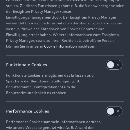
uneingeschränkte Kompatibilität von Kindersitz
stellen. Zu diesen Funktionen gehört z. B. die Videowiedergabe oder
und Fahrzeug sicherstellt. Der Beifahrersitz im
der Ensighten Privacy Manager (unser
Q6
e-tron
ist mit einer automatischen
Einwilligungsmanagementtool). Der Ensighten Privacy Manager
Deaktivierung des Beifahrerairbags bei
verwendet Cookies, um Informationen darüber zu speichern, ob und
rückwärtsgerichteten Kindersitzen ausgestattet,
wenn ja, für welche Kategorien von Cookies Benutzer ihre
Einwilligung erteilt haben. Weitere Informationen zum Ensighten
das Auto „denkt“ quasi mit. Die
Privacy Manager, sowie zu Ihren Rechten als betroffene Person
Rückhaltesysteme wurden für die Verwendung
können Sie in unserer
Cookie Information
nachlesen.
mit Kindersitzen nochmals verbessert und bieten
optimalen Schutz für Kinder aller Größen.
Funktionale Cookies
Fahrzeugsicherheit wird bei Audi
Funktionale Cookies ermöglichen das Erfassen und
großgeschrieben: 220 Fachleute führen jährlich
Speichern der Benutzereinstellungen (z. B.
mehr als 1.000 aufwendige Crashtests und rund
Benutzername, Konfigurationen) um die
20.000 virtuelle Unfallsimulationen durch und
Benutzerfreundlichkeit zu erhöhen.
arbeiten stetig an neuen Sicherheitsfunktionen.
Performance Cookies
Die NCAP-Testergebnisse gelten nicht nur für den
im März vorgestellten Audi Q6 SUV
e-tron
,
Performance Cookies sammeln Informationen darüber,
sondern auch für die Sportback-Variante, die
wie unsere Webseite genutzt wird (z. B. Anzahl der