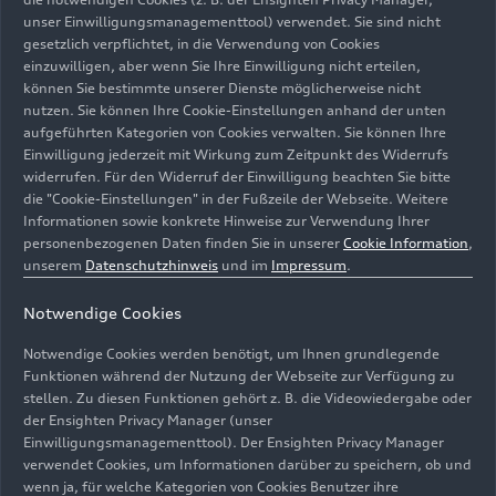
Döllner, Vorsitzender des Vorstands der AUDI AG
unser Einwilligungsmanagementtool) verwendet. Sie sind nicht
und verantwortlich für die Markengruppe
gesetzlich verpflichtet, in die Verwendung von Cookies
Progressive mit Audi, Lamborghini, Bentley und
einzuwilligen, aber wenn Sie Ihre Einwilligung nicht erteilen,
können Sie bestimmte unserer Dienste möglicherweise nicht
Ducati im Volkswagen Konzern.
nutzen. Sie können Ihre Cookie-Einstellungen anhand der unten
aufgeführten Kategorien von Cookies verwalten. Sie können Ihre
„Ich gehe die Aufgabe mit großem Respekt an
Einwilligung jederzeit mit Wirkung zum Zeitpunkt des Widerrufs
und freue mich auf ein Team in Crewe, das in den
widerrufen. Für den Widerruf der Einwilligung beachten Sie bitte
letzten Jahren eine beeindruckende Performance
die "Cookie-Einstellungen" in der Fußzeile der Webseite. Weitere
Informationen sowie konkrete Hinweise zur Verwendung Ihrer
gezeigt hat. Die weitere Transformation der
personenbezogenen Daten finden Sie in unserer
Cookie Information
,
Automobilindustrie wird auch für Bentley eine
unserem
Datenschutzhinweis
und im
Impressum
.
große Aufgabe werden, die ich zusammen mit
dem Team mit Freude annehmen werde. Ich bin
Notwendige Cookies
überzeugt, dass Bentley auch künftig Maßstäbe
Notwendige Cookies werden benötigt, um Ihnen grundlegende
im Luxussegment setzen wird“, sagt Walliser.
Funktionen während der Nutzung der Webseite zur Verfügung zu
stellen. Zu diesen Funktionen gehört z. B. die Videowiedergabe oder
Nach seinem Maschinenbaustudium mit
der Ensighten Privacy Manager (unser
Schwerpunkt Verbrennungsmotoren und
Einwilligungsmanagementtool). Der Ensighten Privacy Manager
Technologiemanagement stieg Walliser 1995 bei
verwendet Cookies, um Informationen darüber zu speichern, ob und
wenn ja, für welche Kategorien von Cookies Benutzer ihre
Porsche ein und blieb der Marke seither treu. Der