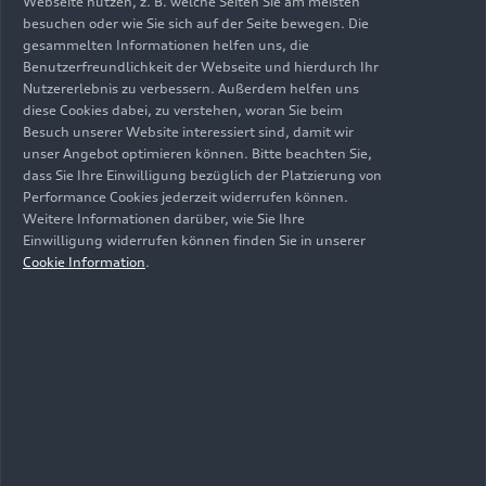
Webseite nutzen, z. B. welche Seiten Sie am meisten
besuchen oder wie Sie sich auf der Seite bewegen. Die
gesammelten Informationen helfen uns, die
Benutzerfreundlichkeit der Webseite und hierdurch Ihr
Nutzererlebnis zu verbessern. Außerdem helfen uns
Stand: 28.05.2024
diese Cookies dabei, zu verstehen, woran Sie beim
Besuch unserer Website interessiert sind, damit wir
unser Angebot optimieren können. Bitte beachten Sie,
dass Sie Ihre Einwilligung bezüglich der Platzierung von
Download
Performance Cookies jederzeit widerrufen können.
Weitere Informationen darüber, wie Sie Ihre
Einwilligung widerrufen können finden Sie in unserer
Cookie Information
.
Medienkontakte
Themen auf dieser Seite
Bentley
Gernot Döllner