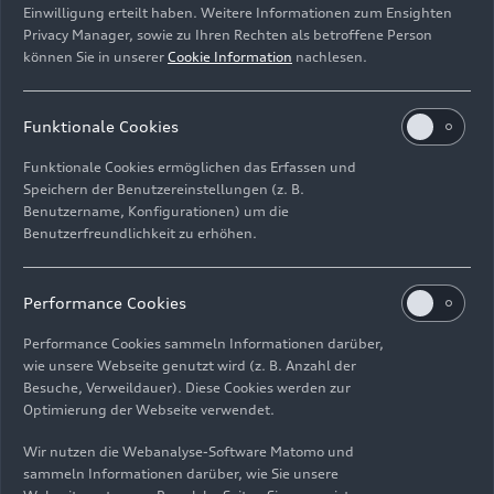
Einwilligung erteilt haben. Weitere Informationen zum Ensighten
gebürtige Stuttgarter war ab 2010 als
Privacy Manager, sowie zu Ihren Rechten als betroffene Person
Gesamtprojektleiter für die Entwicklung des
können Sie in unserer
Cookie Information
nachlesen.
zukunftsweisenden Supersportwagens 918
Spyder zuständig.
Funktionale Cookies
Von 2014 an machte er sich als Motorsportchef
Funktionale Cookies ermöglichen das Erfassen und
einen Namen, bevor er Anfang 2019 die Leitung
Speichern der Benutzereinstellungen (z. B.
der Baureihen 911 und 718 übernahm. Seit 2022
Benutzername, Konfigurationen) um die
leitete er bei Porsche die Entwicklung
Benutzerfreundlichkeit zu erhöhen.
Gesamtfahrzeuge (Fahrzeug Architektur &
Charakteristik).
Performance Cookies
Performance Cookies sammeln Informationen darüber,
wie unsere Webseite genutzt wird (z. B. Anzahl der
Besuche, Verweildauer). Diese Cookies werden zur
Optimierung der Webseite verwendet.
Wir nutzen die Webanalyse-Software Matomo und
sammeln Informationen darüber, wie Sie unsere