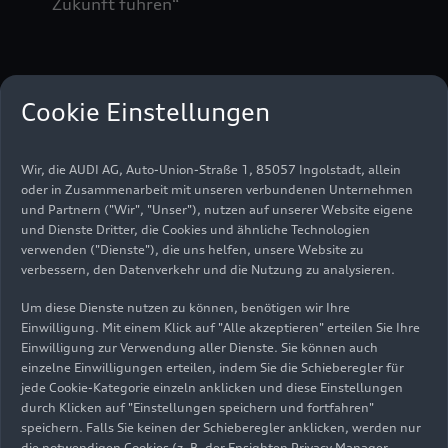
Zukunft führen“
Frank-Steffen Walliser wechselt von Porsche zu
Cookie Einstellungen
Bentley und übernimmt dort zum 01. Juli den
Posten des Chairman und CEO. Zuvor leitete er bei
Porsche die Entwicklung Gesamtfahrzeuge.
Wir, die AUDI AG, Auto-Union-Straße 1, 85057 Ingolstadt, allein
oder in Zusammenarbeit mit unseren verbundenen Unternehmen
und Partnern ("Wir", "Unser"), nutzen auf unserer Website eigene
„Mit Frank-Steffen Walliser bekommt Bentley
und Dienste Dritter, die Cookies und ähnliche Technologien
einen erfahrenen Ingenieur mit ausgeprägter
verwenden ("Dienste"), die uns helfen, unsere Website zu
Produkt- und Technologieexpertise und
verbessern, den Datenverkehr und die Nutzung zu analysieren.
unternehmerischer Erfahrung, der bei Porsche
Um diese Dienste nutzen zu können, benötigen wir Ihre
markenprägende Modelle wie den Porsche 918
Einwilligung. Mit einem Klick auf "Alle akzeptieren" erteilen Sie Ihre
Spyder auf die Straße gebracht hat. Auf dem
Einwilligung zur Verwendung aller Dienste. Sie können auch
weiteren Weg von Bentley zum führenden
einzelne Einwilligungen erteilen, indem Sie die Schieberegler für
Anbieter im Luxussektor wird Frank-Steffen
jede Cookie-Kategorie einzeln anklicken und diese Einstellungen
durch Klicken auf "Einstellungen speichern und fortfahren"
Wallisers langjährige Erfahrung und Kenntnis des
speichern. Falls Sie keinen der Schieberegler anklicken, werden nur
Luxussegments bedeutsam sein“, sagt Gernot
die notwendigen Cookies (z. B. der Ensighten Privacy Manager,