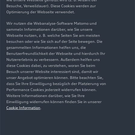
„Es gelang uns, eine langfristig tragfähige
Besuche, Verweildauer). Diese Cookies werden zur
finanzielle Basis zu schaffen, mit einer
Optimierung der Webseite verwendet.
wettbewerbsfähigen Kostenstruktur sowie einer
einzigartigen Marktposition. So konnten wir
Wir nutzen die Webanalyse-Software Matomo und
sammeln Informationen darüber, wie Sie unsere
einen historisch starken Cashflow generieren, der
Webseite nutzen, z. B. welche Seiten Sie am meisten
uns bei der Finanzierung des ehrgeizigen Rennens
besuchen oder wie Sie sich auf der Seite bewegen. Die
auf dem Weg zu kompletter CO
-Neutralität und
2
gesammelten Informationen helfen uns, die
klimaneutralen Elektrofahrzeugen im
Benutzerfreundlichkeit der Webseite und hierdurch Ihr
Luxussektor unterstützt. Unser Auftragsbestand
Nutzererlebnis zu verbessern. Außerdem helfen uns
diese Cookies dabei, zu verstehen, woran Sie beim
und die bisherigen Bestelleingänge im Jahr 2023
Besuch unserer Website interessiert sind, damit wir
zeigen das sehr vielversprechende Potenzial,
unser Angebot optimieren können. Bitte beachten Sie,
diesen Leistungstrend aufrechterhalten zu
dass Sie Ihre Einwilligung bezüglich der Platzierung von
können – trotz eines zunehmend volatilen
Performance Cookies jederzeit widerrufen können.
Geschäfts­umfelds und zusätzlicher
Weitere Informationen darüber, wie Sie Ihre
Einwilligung widerrufen können finden Sie in unserer
Risikofaktoren.“
Cookie Information
.
„Wir werden den Fokus auch weiterhin stärker auf
den Mehrwert für Kunden als auf
Verkaufsvolumina legen – und unsere Strategie