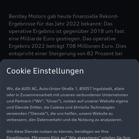
Bentley Motors gab heute finanzielle Rekord-
Ergebnisse für das Jahr 2022 bekannt: Das
operative Ergebnis ist gegenüber 2018 um fast
eine Milliarde Euro gestiegen. Das operative
Ergebnis 2022 beträgt 708 Millionen Euro. Dies
entspricht einer Steigerung von 82 Prozent bei
einem Volumenwachstum von vier Prozent.
Cookie Einstellungen
Die Umsatzerlöse kletterten auf 3,38 Milliarden
Euro und sind damit gegenüber Vorjahr um
Wir, die AUDI AG, Auto-Union-Straße 1, 85057 Ingolstadt, allein
19 Prozent gestiegen. Diese Mitteilung folgt auf
oder in Zusammenarbeit mit unseren verbundenen Unternehmen
Rekord-Verkaufszahlen im Jahr 2022, in dem
und Partnern ("Wir", "Unser"), nutzen auf unserer Website eigene
Bentley 15.174 außergewöhnliche Fahrzeuge
und Dienste Dritter, die Cookies und ähnliche Technologien
auslieferte – erstmals verkaufte das
verwenden ("Dienste"), die uns helfen, unsere Website zu
verbessern, den Datenverkehr und die Nutzung zu analysieren.
Unternehmen mehr als 15.000 Fahrzeuge im
Berichtsjahr. Diese rasante finanzielle
Um diese Dienste nutzen zu können, benötigen wir Ihre
Transformation des Unternehmens ist Basis für
Einwilligung. Mit einem Klick auf "Alle akzeptieren" erteilen Sie Ihre