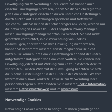
das zukünftige Investitionsprogramm, das im
Einwilligung zur Verwendung aller Dienste. Sie können auch
Luxusautomobil-Segment absolut konkurrenzlos
einzelne Einwilligungen erteilen, indem Sie die Schieberegler für
jede Cookie-Kategorie einzeln anklicken und diese Einstellungen
ist und mit dem sich Bentley innerhalb nur eines
durch Klicken auf "Einstellungen speichern und fortfahren"
Jahrzehnts vom weltweit größten Produzenten
speichern. Falls Sie keinen der Schieberegler anklicken, werden nur
von Zwölfzylindermotoren zum reinen
die notwendigen Cookies (z. B. der Ensighten Privacy Manager,
Elektrofahrzeughersteller entwickeln wird.
unser Einwilligungsmanagementtool) verwendet. Sie sind nicht
gesetzlich verpflichtet, in die Verwendung von Cookies
einzuwilligen, aber wenn Sie Ihre Einwilligung nicht erteilen,
Die operative Umsatzrendite kletterte im Jahr
können Sie bestimmte unserer Dienste möglicherweise nicht
2022 auf 20,9 Prozent − ein beeindruckender
nutzen. Sie können Ihre Cookie-Einstellungen anhand der unten
Anstieg gegenüber 13,7 Prozent im Jahr 2021
aufgeführten Kategorien von Cookies verwalten. Sie können Ihre
und die bisher beste Rendite in der 104-jährigen
Einwilligung jederzeit mit Wirkung zum Zeitpunkt des Widerrufs
Geschichte von Bentley. Dieser Anstieg ist darauf
widerrufen. Für den Widerruf der Einwilligung beachten Sie bitte
die "Cookie-Einstellungen" in der Fußzeile der Webseite. Weitere
zurückzuführen, dass die Kunden sich für höher
Informationen sowie konkrete Hinweise zur Verwendung Ihrer
ausgestattete Modellversionen entschieden
personenbezogenen Daten finden Sie in unserer
Cookie Information
,
haben und auch die vielfältigen
unserem
Datenschutzhinweis
und im
Impressum
.
Individualisierungs­möglichkeiten intensiver
nutzten. Ebenso entschieden sie sich verstärkt für
Notwendige Cookies
limitierte Auflagen und Coachbuilt-
Notwendige Cookies werden benötigt, um Ihnen grundlegende
Sammlerstücke.