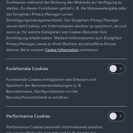
Funktionen während der Nutzung der Webseite zur Verfügung zu
stellen. Zu diesen Funktionen gehört z. B. die Videowiedergabe oder
Adrian Hallmark, Chairman und Chief Executive
der Ensighten Privacy Manager (unser
von Bentley Motors: „Seit dem Tiefpunkt im Jahr
Einwilligungsmanagementtool). Der Ensighten Privacy Manager
verwendet Cookies, um Informationen darüber zu speichern, ob und
2018 arbeitete das gesamte Team in Crewe
wenn ja, für welche Kategorien von Cookies Benutzer ihre
intensiv an der Umstrukturierung des
Einwilligung erteilt haben. Weitere Informationen zum Ensighten
Geschäftsmodells. Gleichzeitig wurden sukzessive
Privacy Manager, sowie zu Ihren Rechten als betroffene Person
neue, branchenführende Modelle und Funktionen
können Sie in unserer
Cookie Information
nachlesen.
eingeführt. Das letzte Jahr markiert einen
Meilenstein auf diesem Weg.“
Funktionale Cookies
„Trotz einer beispiellosen Phase mit vielen
Funktionale Cookies ermöglichen das Erfassen und
Herausforderungen und Krisen wie dem Brexit,
Speichern der Benutzereinstellungen (z. B.
Corona, Engpässen bei der Halbleiter-Versorgung,
Benutzername, Konfigurationen) um die
Benutzerfreundlichkeit zu erhöhen.
dem Krieg in der Ukraine und der wirtschaftlichen
Instabilität im Vereinigten Königreich konnten
wir seit 2018 eine Ertragswende in Höhe von fast
Performance Cookies
einer Milliarde Euro erzielen.“
Performance Cookies sammeln Informationen darüber,
wie unsere Webseite genutzt wird (z. B. Anzahl der