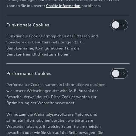
Sponsoring vereinbart. bp wird der erste offizielle
können Sie in unserer
Cookie Information
nachlesen.
Partner des künftigen Audi-Werksteams in der
Formel 1. Das umfasst Marketing- und
Werberechte für die Marken bp, Castrol und Aral
Funktionale Cookies
(Aral ist die führende Kraftstoff- und
Funktionale Cookies ermöglichen das Erfassen und
Einzelhandelsmarke von bp in Deutschland).
Speichern der Benutzereinstellungen (z. B.
Benutzername, Konfigurationen) um die
Audi und bp blicken auf eine lange gemeinsame
Benutzerfreundlichkeit zu erhöhen.
Erfolgsgeschichte im Motorsport zurück: Audi
war in allen Motorsport-Werksprogrammen mit
Performance Cookies
Castrol-Produkten siegreich. Dies begann bereits
in den 1980er-Jahren in der Rallye-
Performance Cookies sammeln Informationen darüber,
Weltmeisterschaft mit dem Audi
quattro
. Castrol
wie unsere Webseite genutzt wird (z. B. Anzahl der
war auch Partner von Audi in der FIA-
Besuche, Verweildauer). Diese Cookies werden zur
Optimierung der Webseite verwendet.
Langstrecken-Weltmeisterschaft (WEC), bei den
legendären 24 Stunden von Le Mans, der FIA-
Wir nutzen die Webanalyse-Software Matomo und
Rallycross-Weltmeisterschaft, der FIA-Formel-E-
sammeln Informationen darüber, wie Sie unsere
Weltmeisterschaft und in der DTM. Der von Audi
Webseite nutzen, z. B. welche Seiten Sie am meisten
besuchen oder wie Sie sich auf der Seite bewegen. Die
entwickelte hocheffiziente Zweiliter-Vierzylinder-