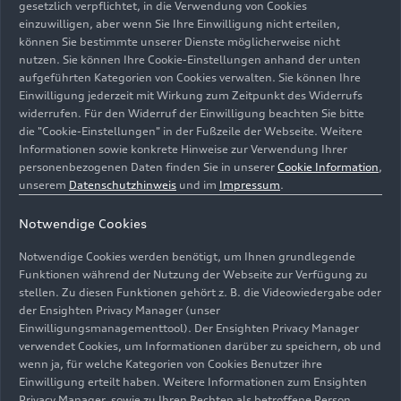
gesetzlich verpflichtet, in die Verwendung von Cookies
Vorgaben zu erfüllen, muss der Kraftstoff im
einzuwilligen, aber wenn Sie Ihre Einwilligung nicht erteilen,
Vergleich zu fossilem Benzin die CO
-Emissionen
können Sie bestimmte unserer Dienste möglicherweise nicht
2
nutzen. Sie können Ihre Cookie-Einstellungen anhand der unten
um mindestens 65 %
reduzieren.
1
aufgeführten Kategorien von Cookies verwalten. Sie können Ihre
Einwilligung jederzeit mit Wirkung zum Zeitpunkt des Widerrufs
bp wird für den Audi-V6-Turbomotor außerdem
widerrufen. Für den Widerruf der Einwilligung beachten Sie bitte
eine Reihe maßgeschneiderter Castrol-
die "Cookie-Einstellungen" in der Fußzeile der Webseite. Weitere
Schmierstoffe und -Fette entwickeln, darunter
Informationen sowie konkrete Hinweise zur Verwendung Ihrer
personenbezogenen Daten finden Sie in unserer
Cookie Information
,
Castrol EDGE, das fortschrittlichste Motoröl von
unserem
Datenschutzhinweis
und im
Impressum
.
Castrol. Die elektrischen Komponenten der Audi
F1 Power Unit werden von Kühlmitteln der
Notwendige Cookies
Castrol ON-Reihe profitieren.
Notwendige Cookies werden benötigt, um Ihnen grundlegende
Funktionen während der Nutzung der Webseite zur Verfügung zu
Sponsoring des Audi-F1-
stellen. Zu diesen Funktionen gehört z. B. die Videowiedergabe oder
Werksteams
der Ensighten Privacy Manager (unser
Einwilligungsmanagementtool). Der Ensighten Privacy Manager
verwendet Cookies, um Informationen darüber zu speichern, ob und
Aufbauend auf der technischen Zusammenarbeit
wenn ja, für welche Kategorien von Cookies Benutzer ihre
Einwilligung erteilt haben. Weitere Informationen zum Ensighten
haben die Unternehmen auch ein langfristiges
Privacy Manager, sowie zu Ihren Rechten als betroffene Person