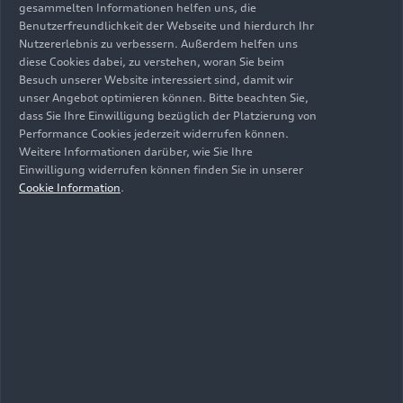
gesammelten Informationen helfen uns, die
Turbomotor, der 2019 und 2020 in der DTM zum
Benutzerfreundlichkeit der Webseite und hierdurch Ihr
Einsatz kam, wurde mit Castrol-Schmierstoffen
Nutzererlebnis zu verbessern. Außerdem helfen uns
und einem von Aral entwickelten
diese Cookies dabei, zu verstehen, woran Sie beim
Hochleistungskraftstoff zum erfolgreichsten
Besuch unserer Website interessiert sind, damit wir
unser Angebot optimieren können. Bitte beachten Sie,
Motor in der Class-1-Ära der DTM.
dass Sie Ihre Einwilligung bezüglich der Platzierung von
Performance Cookies jederzeit widerrufen können.
Andreas Seidl, CEO Audi-F1-Werksteam:
„Audi
Weitere Informationen darüber, wie Sie Ihre
und bp arbeiten seit vielen Jahren erfolgreich im
Einwilligung widerrufen können finden Sie in unserer
Motorsport zusammen. Wir freuen uns, diese
Cookie Information
.
besondere Partnerschaft in der Formel 1 auf das
nächste Level zu bringen. Audi steht für
‚Vorsprung durch Technik‘. Auch bp und Castrol
haben den Anspruch, im Bereich der Kraft- und
Schmierstoffe die besten Technologien zu liefern.
Das passt perfekt zusammen. Für das zukünftige
F1-Werksteam von Audi ist es ein starkes Signal,
dass wir diese Partnerschaft so frühzeitig fixieren
konnten. Wir spüren, welche Anziehungskraft das
F1-Projekt von Audi hat. Viele renommierte