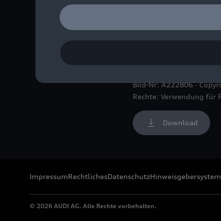
72 Online-Events in siebe
Diversity & Inclusion Days
Bild-Nr: A222806 · Copyr
Rechte: Verwendung für 
Download
Impressum
Rechtliches
Datenschutz
Hinweisgebersystem
© 2026 AUDI AG. Alle Rechte vorbehalten.