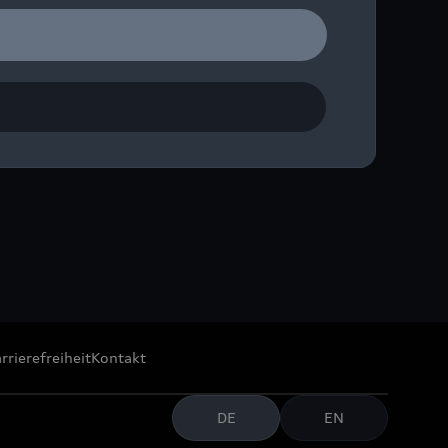
ether: International
rrierefreiheit
Kontakt
DE
EN