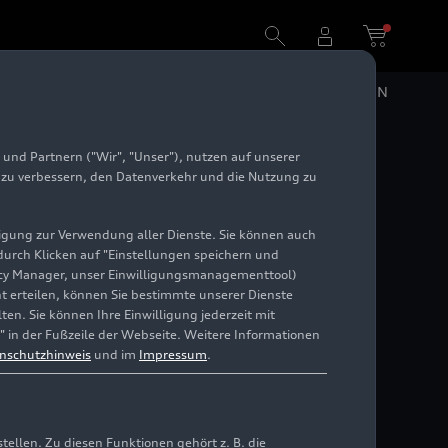
 Group
DE
EN
und Partnern ("Wir", "Unser"), nutzen auf unserer
e zu verbessern, den Datenverkehr und die Nutzung zu
zeigen
illigung zur Verwendung aller Dienste. Sie können auch
 durch Klicken auf "Einstellungen speichern und
ivacy Manager, unser Einwilligungsmanagementtool)
cht erteilen, können Sie bestimmte unserer Dienste
en. Sie können Ihre Einwilligung jederzeit mit
" in der Fußzeile der Webseite. Weitere Informationen
nschutzhinweis
und im
Impressum
.
llen. Zu diesen Funktionen gehört z. B. die