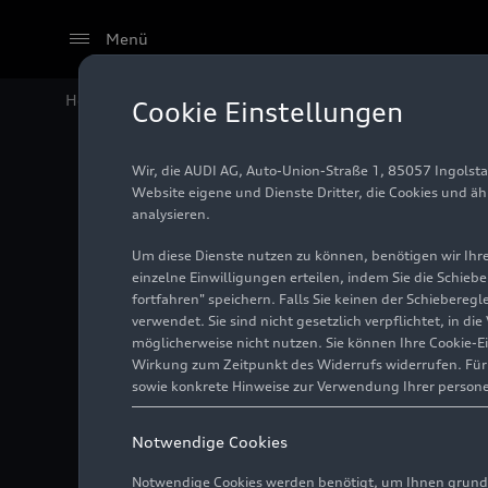
Menü
Home
Audi Media Center
Fotos
„We.Together“: Int
Cookie Einstellungen
Wir, die AUDI AG, Auto-Union-Straße 1, 85057 Ingolst
„We.Toge
Website eigene und Dienste Dritter, die Cookies und ä
analysieren.
Diversit
Um diese Dienste nutzen zu können, benötigen wir Ihre 
einzelne Einwilligungen erteilen, indem Sie die Schieb
fortfahren" speichern. Falls Sie keinen der Schiebere
Vielfalt
verwendet. Sie sind nicht gesetzlich verpflichtet, in d
möglicherweise nicht nutzen. Sie können Ihre Cookie-E
Wirkung zum Zeitpunkt des Widerrufs widerrufen. Für d
sowie konkrete Hinweise zur Verwendung Ihrer person
Foto
22.05.2023
Notwendige Cookies
Notwendige Cookies werden benötigt, um Ihnen grundl