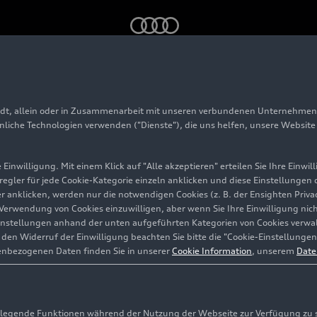
ernational Diversity and Inclusion Days zeigen Vielfalt der Audi
adt, allein oder in Zusammenarbeit mit unseren verbundenen Unternehmen 
ther“: International
hnliche Technologien verwenden ("Dienste"), die uns helfen, unsere Websit
y and Inclusion Days 
Einwilligung. Mit einem Klick auf "Alle akzeptieren" erteilen Sie Ihre Einw
eregler für jede Cookie-Kategorie einzeln anklicken und diese Einstellungen
gler anklicken, werden nur die notwendigen Cookies (z. B. der Ensighten Pr
 der Audi Group
ie Verwendung von Cookies einzuwilligen, aber wenn Sie Ihre Einwilligung ni
instellungen anhand der unten aufgeführten Kategorien von Cookies verwalt
en Widerruf der Einwilligung beachten Sie bitte die "Cookie-Einstellungen
enbezogenen Daten finden Sie in unserer
Cookie Information
, unserem
Date
egende Funktionen während der Nutzung der Webseite zur Verfügung zu ste