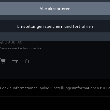
Alle akzeptieren
n Sprachen: Im European Diversity Month Mai finden die „We.Tog
Einstellungen speichern und fortfahren
“ von Audi für Mitarbeitende statt.
ight: AUDI AG
Pressezwecke honorarfrei
Cookie-Informationen
Cookie-Einstellungen
Informationen zur Ba