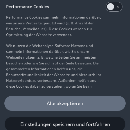
Impressum
Rechtliches
Datenschutz
Hinweisgebersystem
Performance Cookies
Cookie-Informationen
Cookie-Einstellungen
Performance Cookies sammeln Informationen darüber,
Informationen zur Barrierefreiheit
Kontakt
wie unsere Webseite genutzt wird (z. B. Anzahl der
Besuche, Verweildauer). Diese Cookies werden zur
© 2026 AUDI AG. Alle Rechte vorbehalten.
Optimierung der Webseite verwendet.
DE
EN
Wir nutzen die Webanalyse-Software Matomo und
sammeln Informationen darüber, wie Sie unsere
Die Angaben zu Kraftstoffverbrauch, Stromverbrauch, CO₂-
Webseite nutzen, z. B. welche Seiten Sie am meisten
Emissionen und elektrischer Reichweite wurden nach dem
besuchen oder wie Sie sich auf der Seite bewegen. Die
gesetzlich vorgeschriebenen Messverfahren „Worldwide
gesammelten Informationen helfen uns, die
Harmonized Light Vehicles Test Procedure“ (WLTP) gemäß
Benutzerfreundlichkeit der Webseite und hierdurch Ihr
Verordnung (EG) 715/2007 ermittelt. Zusatzausstattungen und
Nutzererlebnis zu verbessern. Außerdem helfen uns
Zubehör (Anbauteile, Reifenformat usw.) können relevante
diese Cookies dabei, zu verstehen, woran Sie beim
Fahrzeugparameter, wie z. B. Gewicht, Rollwiderstand und
Besuch unserer Website interessiert sind, damit wir
Aerodynamik verändern und neben Witterungs- und
unser Angebot optimieren können. Bitte beachten Sie,
Alle akzeptieren
Verkehrsbedingungen sowie dem individuellen Fahrverhalten den
dass Sie Ihre Einwilligung bezüglich der Platzierung von
Kraftstoffverbrauch, den Stromverbrauch, die CO₂-Emissionen,
Performance Cookies jederzeit widerrufen können.
die elektrische Reichweite und die Fahrleistungswerte eines
Weitere Informationen darüber, wie Sie Ihre
Fahrzeugs beeinflussen. Weitere Informationen zu WLTP finden
Einwilligung widerrufen können finden Sie in unserer
Einstellungen speichern und fortfahren
Sie unter
www.audi.de/wltp
.
Cookie Information
.