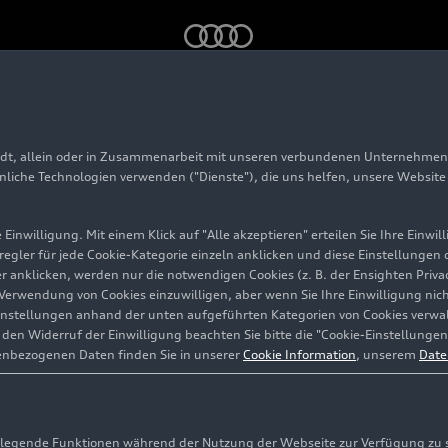
museum mobile: Die Geschichte des Auto-Union-Werks
adt, allein oder in Zusammenarbeit mit unseren verbundenen Unternehmen 
 im Audi museum mob
hnliche Technologien verwenden ("Dienste"), die uns helfen, unsere Websit
hte des Auto-Union-
Einwilligung. Mit einem Klick auf "Alle akzeptieren" erteilen Sie Ihre Einw
eregler für jede Cookie-Kategorie einzeln anklicken und diese Einstellungen
gler anklicken, werden nur die notwendigen Cookies (z. B. der Ensighten Pr
ie Verwendung von Cookies einzuwilligen, aber wenn Sie Ihre Einwilligung ni
instellungen anhand der unten aufgeführten Kategorien von Cookies verwalt
en Widerruf der Einwilligung beachten Sie bitte die "Cookie-Einstellungen
enbezogenen Daten finden Sie in unserer
Cookie Information
, unserem
Date
egende Funktionen während der Nutzung der Webseite zur Verfügung zu ste