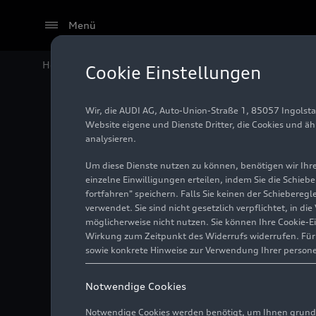
Menü
Home
Audi Media Center
Fotos
Vortrag im Audi 
Cookie Einstellungen
Wir, die AUDI AG, Auto-Union-Straße 1, 85057 Ingolst
Vortrag
Website eigene und Dienste Dritter, die Cookies und ä
analysieren.
Geschic
Um diese Dienste nutzen zu können, benötigen wir Ihre 
einzelne Einwilligungen erteilen, indem Sie die Schieb
fortfahren" speichern. Falls Sie keinen der Schiebere
verwendet. Sie sind nicht gesetzlich verpflichtet, in d
Foto
06.11.2023
möglicherweise nicht nutzen. Sie können Ihre Cookie-E
Wirkung zum Zeitpunkt des Widerrufs widerrufen. Für d
sowie konkrete Hinweise zur Verwendung Ihrer person
Notwendige Cookies
Notwendige Cookies werden benötigt, um Ihnen grundl