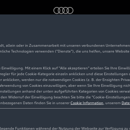
sil Industria de Veiculos Automotores Ltda. in Curitiba, Brasilie
adt, allein oder in Zusammenarbeit mit unseren verbundenen Unternehmen 
en do Brasil Industr
hnliche Technologien verwenden ("Dienste"), die uns helfen, unsere Websit
s Automotores Ltda. 
Einwilligung. Mit einem Klick auf "Alle akzeptieren" erteilen Sie Ihre Einw
eregler für jede Cookie-Kategorie einzeln anklicken und diese Einstellungen
gler anklicken, werden nur die notwendigen Cookies (z. B. der Ensighten Pr
, Brasilien
ie Verwendung von Cookies einzuwilligen, aber wenn Sie Ihre Einwilligung ni
instellungen anhand der unten aufgeführten Kategorien von Cookies verwalt
en Widerruf der Einwilligung beachten Sie bitte die "Cookie-Einstellungen
enbezogenen Daten finden Sie in unserer
Cookie Information
, unserem
Date
egende Funktionen während der Nutzung der Webseite zur Verfügung zu ste