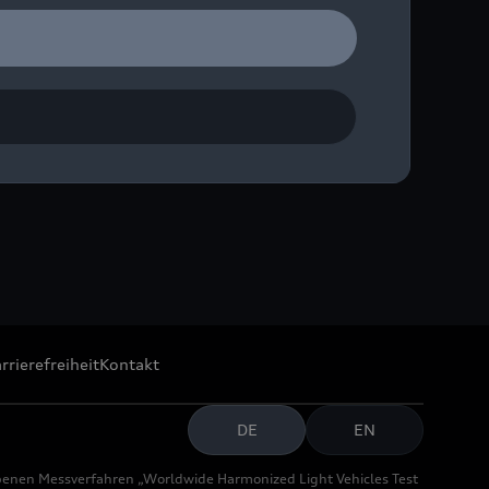
rrierefreiheit
Kontakt
DE
EN
benen Messverfahren „Worldwide Harmonized Light Vehicles Test