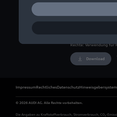
Die Produktion am Standor
Bild-Nr: A211554 · Copyr
Rechte: Verwendung für 
Download
Impressum
Rechtliches
Datenschutz
Hinweisgebersystem
© 2026 AUDI AG. Alle Rechte vorbehalten.
Die Angaben zu Kraftstoffverbrauch, Stromverbrauch, CO₂-Emiss