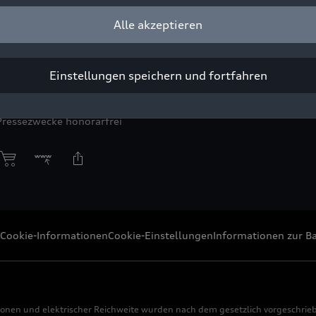
Alle akzeptieren
t Sao Jose dos Pinhais, Curitiba, in Brasilien.
Einstellungen speichern und fortfahren
ight: AUDI AG
Pressezwecke honorarfrei
Cookie-Informationen
Cookie-Einstellungen
Informationen zur Ba
ionen und elektrischer Reichweite wurden nach dem gesetzlich vorgeschrie