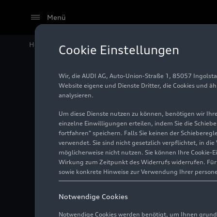
Menü
Home
Audi Media Center
Fotos
Volkswagen do Bra
Cookie Einstellungen
Wir, die AUDI AG, Auto-Union-Straße 1, 85057 Ingolst
Volkswag
Website eigene und Dienste Dritter, die Cookies und ä
analysieren.
Veiculo
Um diese Dienste nutzen zu können, benötigen wir Ihre 
einzelne Einwilligungen erteilen, indem Sie die Schieb
fortfahren" speichern. Falls Sie keinen der Schiebere
Curitiba
verwendet. Sie sind nicht gesetzlich verpflichtet, in d
möglicherweise nicht nutzen. Sie können Ihre Cookie-E
Wirkung zum Zeitpunkt des Widerrufs widerrufen. Für d
sowie konkrete Hinweise zur Verwendung Ihrer person
Foto
27.10.2015
Notwendige Cookies
Notwendige Cookies werden benötigt, um Ihnen grundl