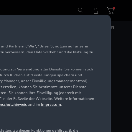
n
DE
EN
und Partnern ("Wir", "Unser"), nutzen auf unserer
ia de
e zu verbessern, den Datenverkehr und die Nutzung zu
in
illigung zur Verwendung aller Dienste. Sie können auch
 durch Klicken auf "Einstellungen speichern und
ivacy Manager, unser Einwilligungsmanagementtool)
cht erteilen, können Sie bestimmte unserer Dienste
en. Sie können Ihre Einwilligung jederzeit mit
" in der Fußzeile der Webseite. Weitere Informationen
nschutzhinweis
und im
Impressum
.
llen. Zu diesen Funktionen gehört z. B. die