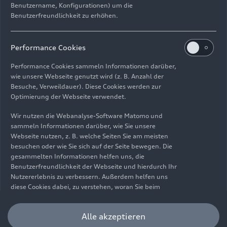
Benutzername, Konfigurationen) um die
Benutzerfreundlichkeit zu erhöhen.
Impressum
Rechtliches
Datenschutz
Hinweisgebersystem
Performance Cookies
Cookie-Informationen
Cookie-Einstellungen
Performance Cookies sammeln Informationen darüber,
Informationen zur Barrierefreiheit
Kontakt
wie unsere Webseite genutzt wird (z. B. Anzahl der
Besuche, Verweildauer). Diese Cookies werden zur
© 2026 AUDI AG. Alle Rechte vorbehalten.
Optimierung der Webseite verwendet.
DE
EN
Wir nutzen die Webanalyse-Software Matomo und
sammeln Informationen darüber, wie Sie unsere
Die Angaben zu Kraftstoffverbrauch, Stromverbrauch, CO₂-
Webseite nutzen, z. B. welche Seiten Sie am meisten
Emissionen und elektrischer Reichweite wurden nach dem
besuchen oder wie Sie sich auf der Seite bewegen. Die
gesetzlich vorgeschriebenen Messverfahren „Worldwide
gesammelten Informationen helfen uns, die
Harmonized Light Vehicles Test Procedure“ (WLTP) gemäß
Benutzerfreundlichkeit der Webseite und hierdurch Ihr
Verordnung (EG) 715/2007 ermittelt. Zusatzausstattungen und
Nutzererlebnis zu verbessern. Außerdem helfen uns
Zubehör (Anbauteile, Reifenformat usw.) können relevante
diese Cookies dabei, zu verstehen, woran Sie beim
Fahrzeugparameter, wie z. B. Gewicht, Rollwiderstand und
Besuch unserer Website interessiert sind, damit wir
Aerodynamik verändern und neben Witterungs- und
unser Angebot optimieren können. Bitte beachten Sie,
Alle akzeptieren
Verkehrsbedingungen sowie dem individuellen Fahrverhalten den
dass Sie Ihre Einwilligung bezüglich der Platzierung von
Kraftstoffverbrauch, den Stromverbrauch, die CO₂-Emissionen,