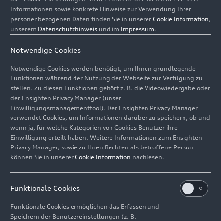
Informationen sowie konkrete Hinweise zur Verwendung Ihrer
personenbezogenen Daten finden Sie in unserer
Cookie Information
,
unserem
Datenschutzhinweis
und im
Impressum
.
Notwendige Cookies
Notwendige Cookies werden benötigt, um Ihnen grundlegende
Funktionen während der Nutzung der Webseite zur Verfügung zu
stellen. Zu diesen Funktionen gehört z. B. die Videowiedergabe oder
der Ensighten Privacy Manager (unser
Mit der Funktion ‚Trainiertes Parken‘ können bis zu fünf
Einwilligungsmanagementtool). Der Ensighten Privacy Manager
Parkmanöver gespeichert und auf privatem Gelände
verwendet Cookies, um Informationen darüber zu speichern, ob und
automatisch ausgeführt werden.
wenn ja, für welche Kategorien von Cookies Benutzer ihre
Einwilligung erteilt haben. Weitere Informationen zum Ensighten
Bild-Nr: A251914 · Copyright: AUDI AG
Privacy Manager, sowie zu Ihren Rechten als betroffene Person
können Sie in unserer
Cookie Information
nachlesen.
Rechte: Verwendung für Pressezwecke honorarfrei
Download
Funktionale Cookies
Funktionale Cookies ermöglichen das Erfassen und
Speichern der Benutzereinstellungen (z. B.