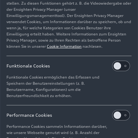
stellen. Zu diesen Funktionen gehört z. B. die Videowiedergabe oder
der Ensighten Privacy Manager (unser
Einwilligungsmanagementtool). Der Ensighten Privacy Manager
verwendet Cookies, um Informationen darüber zu speichern, ob und
Audi R8 LMS (C360 R)
wenn ja, für welche Kategorien von Cookies Benutzer ihre
Einwilligung erteilt haben. Weitere Informationen zum Ensighten
Bild-Nr: A152404 · Copyright: AUDI AG
Privacy Manager, sowie zu Ihren Rechten als betroffene Person
können Sie in unserer
Cookie Information
nachlesen.
Rechte: Verwendung für Pressezwecke honorarfrei
Download
Funktionale Cookies
Funktionale Cookies ermöglichen das Erfassen und
Speichern der Benutzereinstellungen (z. B.
Benutzername, Konfigurationen) um die
Benutzerfreundlichkeit zu erhöhen.
Impressum
Rechtliches
Datenschutz
Hinweisgebersystem
Performance Cookies
Cookie-Informationen
Cookie-Einstellungen
Performance Cookies sammeln Informationen darüber,
Informationen zur Barrierefreiheit
Kontakt
wie unsere Webseite genutzt wird (z. B. Anzahl der